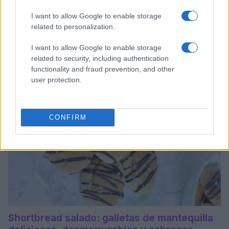
desmenuzables con un corazón suave
I want to allow Google to enable storage
Cómo preparar unas deliciosas y crujientes galletas de crema
related to personalization.
de limón: deliciosas galletas de mantequilla con un corazón
suave y cremoso.
I want to allow Google to enable storage
Redacción En Cocina · 23 Nov 2021
related to security, including authentication
functionality and fraud prevention, and other
POSTRES
user protection.
CONFIRM
Shortbread salado: galletas de mantequilla