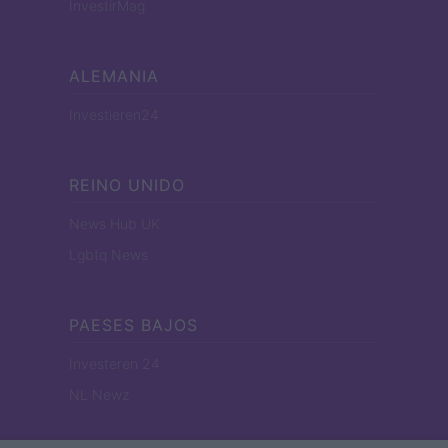
InvestirMag
ALEMANIA
Investieren24
REINO UNIDO
News Hub UK
Lgbtq News
PAESES BAJOS
Investeren 24
NL Newz