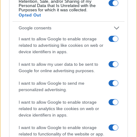
Retention, Sale, and/or Sharing of my
Personal Data that Is Unrelated with the
Galletas de menta y vainilla: sabrosas y
Purposes for which it was collected.
aromáticas
Opted Out
La sencilla receta de las galletas de menta y vainilla:
Google consents
irresistibles galletas bicolor rellenas de una deliciosa capa de
crema mousselina.
I want to allow Google to enable storage
related to advertising like cookies on web or
Redacción En Cocina · 27 Nov 2021
device identifiers in apps.
POSTRES
I want to allow my user data to be sent to
Google for online advertising purposes.
I want to allow Google to send me
personalized advertising.
I want to allow Google to enable storage
related to analytics like cookies on web or
device identifiers in apps.
I want to allow Google to enable storage
Galletas de crema de limón: galletas
related to functionality of the website or app.