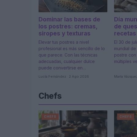
Dominar las bases de
Día mund
los postres: cremas,
de ques
siropes y texturas
recetas
Elevar tus postres a nivel
El 30 de jul
profesional es más sencillo de lo
mundial de 
que parece. Con las técnicas
postre con 
adecuadas, cualquier dulce
múltiples v
puede convertirse en…
Lucía Fernández · 2 Ago 2026
María Vázquez
Chefs
CHEFS
CHEFS