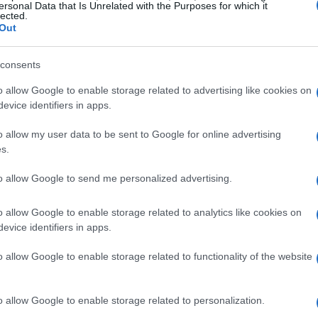
ersonal Data that Is Unrelated with the Purposes for which it
lected.
Out
VER TODOS →
consents
o allow Google to enable storage related to advertising like cookies on
INA
CONSEJOS DE COCINA
CONSEJOS DE COCINA
evice identifiers in apps.
o allow my user data to be sent to Google for online advertising
s.
to allow Google to send me personalized advertising.
Descubre la riqueza
Cómo organizar la
a
culinaria de Hidalgo
cocina: consejos
y
en el festival Sabor a
prácticos para
o allow Google to enable storage related to analytics like cookies on
Hidalgo
maximizar el espacio
evice identifiers in apps.
y la eficiencia
026
María Vázquez · 2 Ago 2026
María Vázquez · 27 Jul 2026
o allow Google to enable storage related to functionality of the website
o allow Google to enable storage related to personalization.