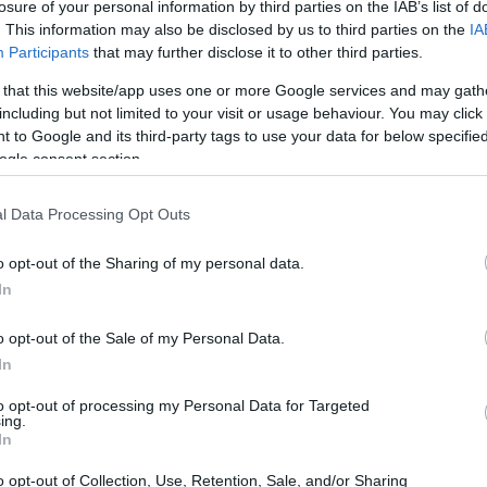
losure of your personal information by third parties on the IAB’s list of
BEBIDAS
. This information may also be disclosed by us to third parties on the
IA
Descubre cuántas
botellas de vino se
Participants
that may further disclose it to other third parties.
consumen en un
año según los
 that this website/app uses one or more Google services and may gath
hábitos de los
including but not limited to your visit or usage behaviour. You may click 
amantes del vino
 to Google and its third-party tags to use your data for below specifi
ogle consent section.
APERITIVOS Y TAPAS
Festivales de
l Data Processing Opt Outs
gorditas, mole y
cocina tradicional
en Morelia: una
o opt-out of the Sharing of my personal data.
explosión de
In
sabores
as para
o opt-out of the Sale of my Personal Data.
bidas sin
RECETAS
In
Plan de comidas
semanal con
to opt-out of processing my Personal Data for Targeted
recetas rápidas y
ing.
 impactantes y
económicas
In
 place para recibir
o opt-out of Collection, Use, Retention, Sale, and/or Sharing