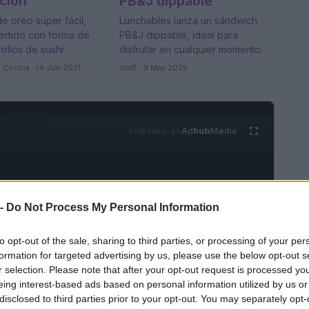
ción
PB&J dippable
e oreo súper fácil,
Lunchables lanza un sándwich
vertido con forma de
PB&J dippable, ideal para
ollos de sushi.
disfrutar en cualquier momento.
 Cocina · 14 Jun 2021
staff · 9 May 2025
Ad
hub
Media
POWERED BY
 -
Do Not Process My Personal Information
to opt-out of the sale, sharing to third parties, or processing of your per
formation for targeted advertising by us, please use the below opt-out s
r selection. Please note that after your opt-out request is processed y
VER TODOS →
eing interest-based ads based on personal information utilized by us or
disclosed to third parties prior to your opt-out. You may separately opt-