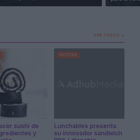
VER TODOS →
S
RECETAS
cer sushi de
Lunchables presenta
ngredientes y
su innovador sándwich