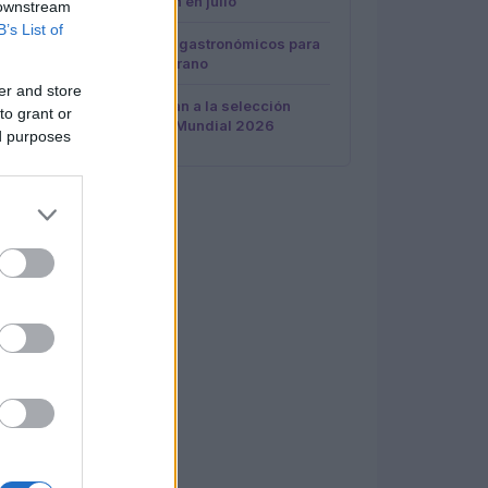
para comer bien en julio
 downstream
B’s List of
4
Cinco destinos gastronómicos para
disfrutar del verano
er and store
5
Famosos apoyan a la selección
to grant or
española en el Mundial 2026
ed purposes