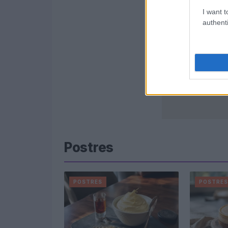
I want t
authenti
Postres
POSTRES
POSTRE