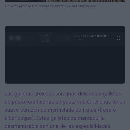
Galletas tirolesas: la receta de las deliciosas Spitzbuben
0:05 /
Ad
hub
Media
POWERED
1
/
4
3:19
BY
Las galletas tirolesas son unas deliciosas galletas
de pastaflora hechas de pasta sablé, rellenas de un
suave corazón de mermelada de frutas (fresa o
albaricoque). Estas galletas de mantequilla
desmenuzable son una de las especialidades