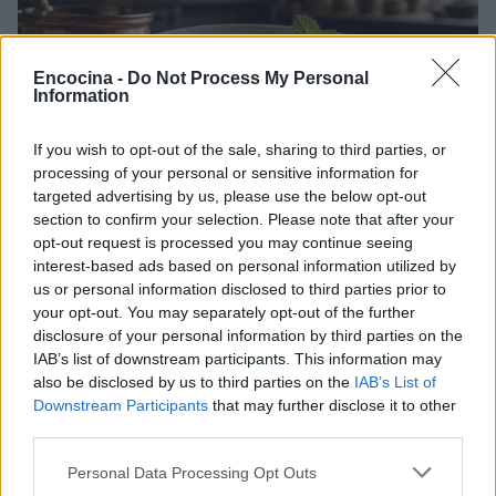
Encocina -
Do Not Process My Personal
Information
If you wish to opt-out of the sale, sharing to third parties, or
processing of your personal or sensitive information for
targeted advertising by us, please use the below opt-out
Cómo crear postres foodporn con técnicas
section to confirm your selection. Please note that after your
profesionales
opt-out request is processed you may continue seeing
María Vázquez · 9 Ago 2026
interest-based ads based on personal information utilized by
us or personal information disclosed to third parties prior to
POSTRES
your opt-out. You may separately opt-out of the further
disclosure of your personal information by third parties on the
IAB’s list of downstream participants. This information may
also be disclosed by us to third parties on the
IAB’s List of
Downstream Participants
that may further disclose it to other
third parties.
Please note that this website/app uses one or more Google
Personal Data Processing Opt Outs
services and may gather and store information including but