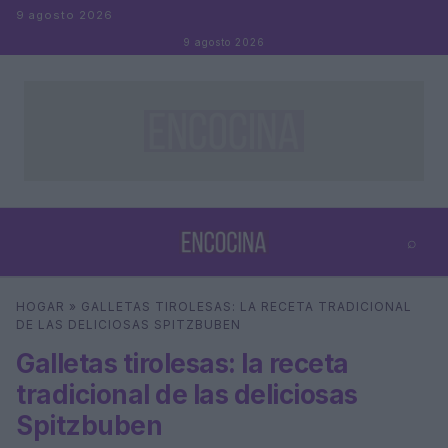
Saltar al contenido
9 agosto 2026
9 agosto 2026
⌕
×
⌕
HOGAR
»
GALLETAS TIROLESAS: LA RECETA TRADICIONAL
Buscar
DE LAS DELICIOSAS SPITZBUBEN
Galletas tirolesas: la receta
tradicional de las deliciosas
Spitzbuben