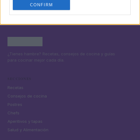
CONFIRM
¿Tienes hambre? Recetas, consejos de cocina y guías
para cocinar mejor cada día.
SECCIONES
Recetas
Consejos de cocina
Postres
Chefs
Aperitivos y tapas
Salud y Alimentación