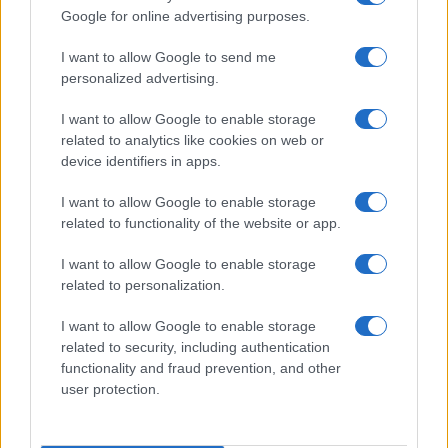
Google for online advertising purposes.
Cómo hacer tarta de queso en freidora de aire
perfecta: guía definitiva
I want to allow Google to send me
Diego Romero · 7 Ago 2026
personalized advertising.
I want to allow Google to enable storage
related to analytics like cookies on web or
MÁS LEÍDOS
device identifiers in apps.
1
Cómo hacer sushi de oreo: ingredientes y preparación
I want to allow Google to enable storage
related to functionality of the website or app.
2
Día mundial de la tarta de queso 2026: recetas y
curiosidades
I want to allow Google to enable storage
related to personalization.
3
Dominar las bases de los postres: cremas, siropes y
texturas
I want to allow Google to enable storage
related to security, including authentication
4
Cómo preparar arroz con leche sedoso con
functionality and fraud prevention, and other
proporciones perfectas y aromas irresistibles
user protection.
5
Emulsiones perfectas y control de temperatura para
texturas sedosas