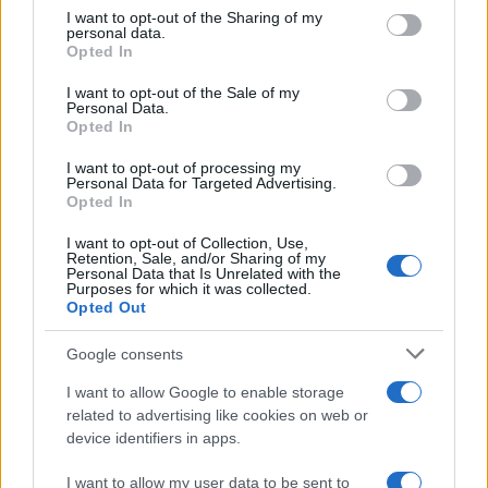
not limited to your visit or usage behaviour. You may click to
I want to opt-out of the Sharing of my
personal data.
grant or deny consent to Google and its third-party tags to
Opted In
use your data for below specified purposes in below Google
consent section.
I want to opt-out of the Sale of my
Personal Data.
Descubre los secretos de los postres tradicionales
Opted In
más irresistibles
Andrés Navarro · 9 Ago 2026
I want to opt-out of processing my
Personal Data for Targeted Advertising.
Opted In
POSTRES
I want to opt-out of Collection, Use,
Retention, Sale, and/or Sharing of my
Personal Data that Is Unrelated with the
Purposes for which it was collected.
Opted Out
Google consents
I want to allow Google to enable storage
related to advertising like cookies on web or
device identifiers in apps.
I want to allow my user data to be sent to