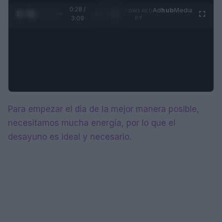
0:29 /
Ad
hub
Media
POWERED
1
/
4
3:09
BY
Para empezar el día de la mejor manera posible,
necesitamos mucha energía, por lo que el
desayuno es ideal y necesario.