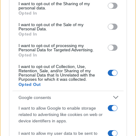
not limited to your visit or usage behaviour. You may click to
I want to opt-out of the Sharing of my
personal data.
LEA TAMBIÉN:
grant or deny consent to Google and its third-party tags to
Opted In
use your data for below specified purposes in below Google
Receta para derretir la grasa: 6 kg en 4
consent section.
I want to opt-out of the Sale of my
Personal Data.
semanas
Opted In
Arroz: cómo cocinarlo para mantener la figura
I want to opt-out of processing my
Personal Data for Targeted Advertising.
Opted In
AUTOR
I want to opt-out of Collection, Use,
Redacción En Cocina
Retention, Sale, and/or Sharing of my
Personal Data that Is Unrelated with the
Purposes for which it was collected.
Opted Out
Google consents
I want to allow Google to enable storage
related to advertising like cookies on web or
device identifiers in apps.
I want to allow my user data to be sent to