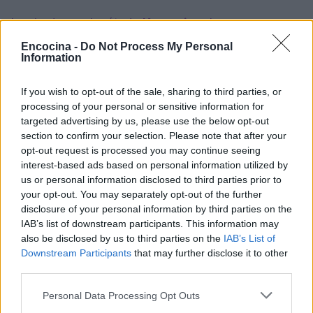
Inspirada en el método
Kousmine
, la
crema
Budwig
mezcla copos precocidos (mijo o trigo
Encocina -
Do Not Process My Personal
Information
sarraceno) con un poco de leche, media pera,
medio plátano en rodajas, zumo de limón y aceite
If you wish to opt-out of the sale, sharing to third parties, or
de avellana, una visita obligada.
processing of your personal or sensitive information for
targeted advertising by us, please use the below opt-out
Desayunoinajar (Desayuno en un tarro)
section to confirm your selection. Please note that after your
opt-out request is processed you may continue seeing
Al igual que la ensalada en un tarro, el desayuno
interest-based ads based on personal information utilized by
us or personal information disclosed to third parties prior to
en un tarro es una receta equilibrada, dulce y para
your opt-out. You may separately opt-out of the further
llevar, perfecta para los que van deprisa al trabajo
disclosure of your personal information by third parties on the
y no tienen tiempo de desayunar en casa. ¿La
IAB’s list of downstream participants. This information may
also be disclosed by us to third parties on the
IAB’s List of
idea? Poner los ingredientes en el tarro uno encima
Downstream Participants
that may further disclose it to other
de otro: fruta, yogur, almendras, pistachos antes
third parties.
de cubrirlo todo con fruta fresca picada y avena.
Please note that this website/app uses one or more Google
Personal Data Processing Opt Outs
¡Bonito, bueno y divertido!
services and may gather and store information including but