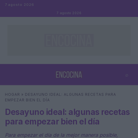
Saltar al contenido
7 agosto 2026
7 agosto 2026
⌕
×
⌕
HOGAR
»
DESAYUNO IDEAL: ALGUNAS RECETAS PARA
Buscar
EMPEZAR BIEN EL DÍA
Desayuno ideal: algunas recetas
para empezar bien el día
Para empezar el día de la mejor manera posible,