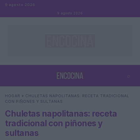
Saltar al contenido
9 agosto 2026
9 agosto 2026
⌕
×
⌕
HOGAR
»
CHULETAS NAPOLITANAS: RECETA TRADICIONAL
Buscar
CON PIÑONES Y SULTANAS
Chuletas napolitanas: receta
tradicional con piñones y
sultanas