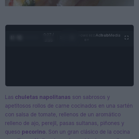
0:28 /
Ad
hub
Media
POWERED
1
/
4
3:55
BY
Las
chuletas napolitanas
son sabrosos y
apetitosos rollos de carne cocinados en una sartén
con salsa de tomate, rellenos de un aromático
relleno de ajo, perejil, pasas sultanas, piñones y
queso
pecorino
. Son un gran clásico de la cocina