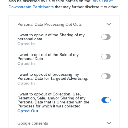
also be disclosed by us to third parties on the
IAB’s List of
Lucía Fernández · 8 Ago 2026
Downstream Participants
that may further disclose it to other
third parties.
RECETAS
Please note that this website/app uses one or more Google
Personal Data Processing Opt Outs
services and may gather and store information including but
not limited to your visit or usage behaviour. You may click to
I want to opt-out of the Sharing of my
personal data.
grant or deny consent to Google and its third-party tags to
Opted In
use your data for below specified purposes in below Google
consent section.
I want to opt-out of the Sale of my
Personal Data.
Opted In
I want to opt-out of processing my
Personal Data for Targeted Advertising.
Opted In
I want to opt-out of Collection, Use,
Retention, Sale, and/or Sharing of my
Plan de comidas semanal con recetas rápidas y
Personal Data that Is Unrelated with the
económicas
Purposes for which it was collected.
Opted Out
Diego Romero · 5 Ago 2026
Google consents
RECETAS