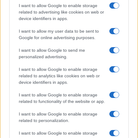
I want to allow Google to enable storage
related to advertising like cookies on web or
device identifiers in apps.
I want to allow my user data to be sent to
Google for online advertising purposes.
I want to allow Google to send me
personalized advertising.
I want to allow Google to enable storage
related to analytics like cookies on web or
Aguacate en la cocina: 10 recetas rápidas y deliciosas
device identifiers in apps.
Lucía Fernández · 4 Ago 2026
I want to allow Google to enable storage
related to functionality of the website or app.
MÁS LEÍDOS
I want to allow Google to enable storage
related to personalization.
1
Cómo lograr pechuga de pollo jugosa con técnicas
I want to allow Google to enable storage
profesionales