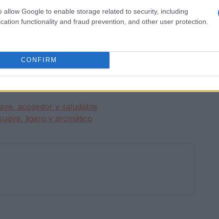
dir primero la harina de algarroba y luego la harina
o allow Google to enable storage related to security, including
cation functionality and fraud prevention, and other user protection.
lvo. Asegúrese de que no haya grumos.
ear el pastel
durante 40 minutos a 180°
.
 asegúrese de que está bien cocido haciendo la
CONFIRM
uave, acogedor y saludable
suave, ligero y aromático