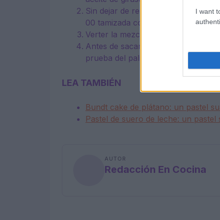
Sin dejar de remover la mezcla, aña
I want t
authenti
00 tamizada con la levadura en po
Verter la mezcla en un molde y horn
Antes de sacar el pastel del horno,
prueba del palillo.
LEA TAMBIÉN
Bundt cake de plátano: un pastel s
Pastel de suero de leche: un pastel 
AUTOR
Redacción En Cocina