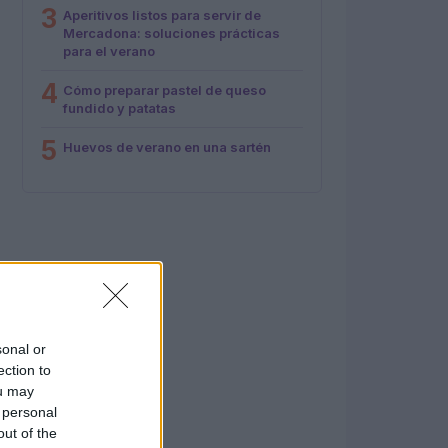
3
Aperitivos listos para servir de
Mercadona: soluciones prácticas
para el verano
4
Cómo preparar pastel de queso
fundido y patatas
5
Huevos de verano en una sartén
sonal or
ection to
ou may
 personal
out of the