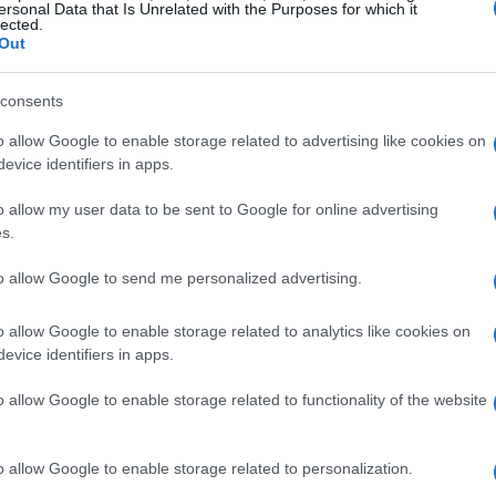
s
ersonal Data that Is Unrelated with the Purposes for which it
lected.
Out
consents
o allow Google to enable storage related to advertising like cookies on
evice identifiers in apps.
o allow my user data to be sent to Google for online advertising
s.
to allow Google to send me personalized advertising.
o allow Google to enable storage related to analytics like cookies on
evice identifiers in apps.
o allow Google to enable storage related to functionality of the website
arina de algarroba
y
chocolate
ue estén ligeros y esponjosos. Luego añadir el
o allow Google to enable storage related to personalization.
late negro
derretido al baño María.