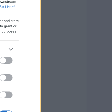
 downstream
B’s List of
er and store
to grant or
ed purposes