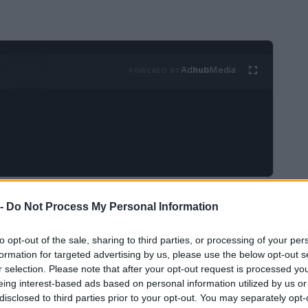
Ad
hub
Media
POWERED BY
colate
es un delicioso y aromático postre
 -
Do Not Process My Personal Information
ualquier momento del día: en el desayuno con un
to opt-out of the sale, sharing to third parties, or processing of your per
o postre al final de la comida.
formation for targeted advertising by us, please use the below opt-out s
r selection. Please note that after your opt-out request is processed y
eing interest-based ads based on personal information utilized by us or
disclosed to third parties prior to your opt-out. You may separately opt-