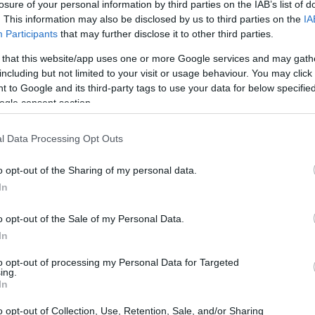
losure of your personal information by third parties on the IAB’s list of
. This information may also be disclosed by us to third parties on the
IA
Participants
that may further disclose it to other third parties.
 that this website/app uses one or more Google services and may gath
including but not limited to your visit or usage behaviour. You may click 
 to Google and its third-party tags to use your data for below specifi
ogle consent section.
l Data Processing Opt Outs
o opt-out of the Sharing of my personal data.
In
o opt-out of the Sale of my Personal Data.
In
iferencia de los pasteles de chocolate clásicos
a la receta y descubra cómo prepararlo en
to opt-out of processing my Personal Data for Targeted
ing.
In
o opt-out of Collection, Use, Retention, Sale, and/or Sharing