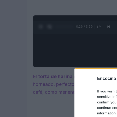
0:27 / 3:19
1
/
4
El
torta de harina de algarroba
y
cho
Encocina
horneado, perfecto para disfrutar en c
If you wish 
café, como merienda o como un delicios
sensitive in
confirm you
continue se
information 