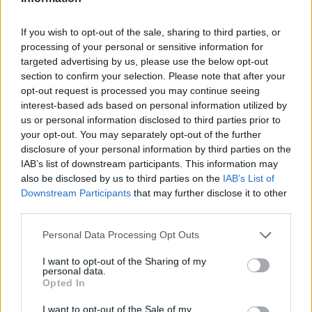
If you wish to opt-out of the sale, sharing to third parties, or
processing of your personal or sensitive information for
targeted advertising by us, please use the below opt-out
section to confirm your selection. Please note that after your
opt-out request is processed you may continue seeing
interest-based ads based on personal information utilized by
us or personal information disclosed to third parties prior to
your opt-out. You may separately opt-out of the further
Cómo hacer una tarta unicornio irresistible
disclosure of your personal information by third parties on the
para cualquier celebración
IAB’s list of downstream participants. This information may
also be disclosed by us to third parties on the
IAB’s List of
Descubre los secretos para crear una tarta unicornio que
Downstream Participants
that may further disclose it to other
encantará a todos
third parties.
Redacción En Cocina · 4 Abr 2025
Please note that this website/app uses one or more Google
Personal Data Processing Opt Outs
services and may gather and store information including but
RECETAS
not limited to your visit or usage behaviour. You may click to
I want to opt-out of the Sharing of my
personal data.
grant or deny consent to Google and its third-party tags to
Opted In
use your data for below specified purposes in below Google
consent section.
I want to opt-out of the Sale of my