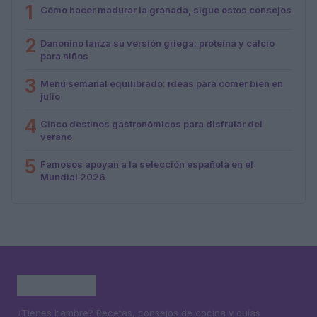
1
Cómo hacer madurar la granada, sigue estos consejos
2
Danonino lanza su versión griega: proteína y calcio
para niños
3
Menú semanal equilibrado: ideas para comer bien en
julio
4
Cinco destinos gastronómicos para disfrutar del
verano
5
Famosos apoyan a la selección española en el
Mundial 2026
¿Tienes hambre? Recetas, consejos de cocina y guías