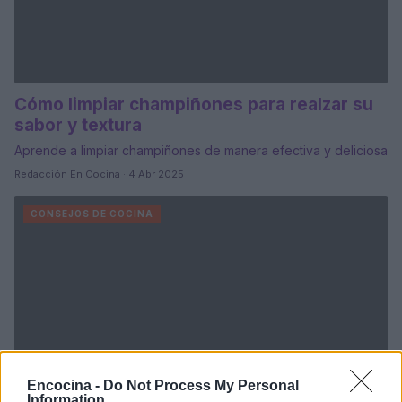
Cómo limpiar champiñones para realzar su
sabor y textura
Aprende a limpiar champiñones de manera efectiva y deliciosa
Redacción En Cocina · 4 Abr 2025
CONSEJOS DE COCINA
Encocina -
Do Not Process My Personal
Information