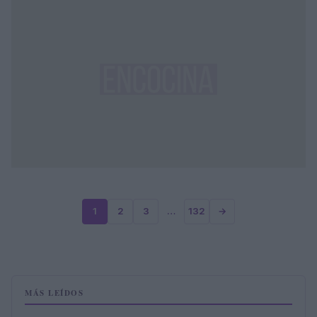
1
2
3
…
132
→
MÁS LEÍDOS