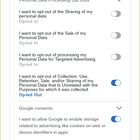
services and may gather and store information including but
not limited to your visit or usage behaviour. You may click to
I want to opt-out of the Sharing of my
personal data.
grant or deny consent to Google and its third-party tags to
Opted In
use your data for below specified purposes in below Google
consent section.
I want to opt-out of the Sale of my
Personal Data.
Opted In
Festivales de gorditas, mole y cocina tradicional en
Morelia: una explosión de sabores
I want to opt-out of processing my
Personal Data for Targeted Advertising.
María Vázquez · 5 Ago 2026
Opted In
RECETAS
I want to opt-out of Collection, Use,
Retention, Sale, and/or Sharing of my
Personal Data that Is Unrelated with the
Purposes for which it was collected.
Opted Out
Google consents
I want to allow Google to enable storage
related to advertising like cookies on web or
device identifiers in apps.