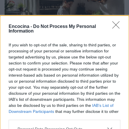
Encocina -
Do Not Process My Personal
Information
If you wish to opt-out of the sale, sharing to third parties, or
processing of your personal or sensitive information for
targeted advertising by us, please use the below opt-out
section to confirm your selection. Please note that after your
Ideas creativas de tapas para acompañar vermut y
opt-out request is processed you may continue seeing
bebidas sin alcohol
interest-based ads based on personal information utilized by
Andrés Navarro · 6 Ago 2026
us or personal information disclosed to third parties prior to
your opt-out. You may separately opt-out of the further
APERITIVOS Y TAPAS
disclosure of your personal information by third parties on the
IAB’s list of downstream participants. This information may
also be disclosed by us to third parties on the
IAB’s List of
Downstream Participants
that may further disclose it to other
third parties.
Please note that this website/app uses one or more Google
Personal Data Processing Opt Outs