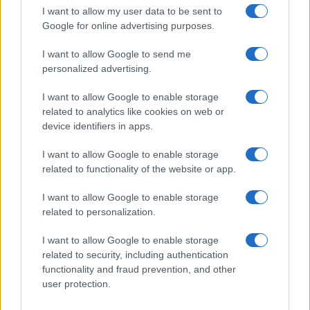
I want to allow my user data to be sent to
Google for online advertising purposes.
Plan de comidas semanal con recetas rápidas y
I want to allow Google to send me
económicas
personalized advertising.
Diego Romero · 5 Ago 2026
I want to allow Google to enable storage
related to analytics like cookies on web or
device identifiers in apps.
MÁS LEÍDOS
I want to allow Google to enable storage
1
Descubre los nuevos productos de Mercadona para
related to functionality of the website or app.
tus reuniones veraniegas
I want to allow Google to enable storage
2
La cantante española celebra un cumpleaños en
related to personalization.
Buenos Aires con una cena especial
3
I want to allow Google to enable storage
Ideas creativas de tapas para acompañar vermut y
bebidas sin alcohol
related to security, including authentication
functionality and fraud prevention, and other
4
Tortilla de piadina: receta rápida y sabrosa para todos
user protection.
los gustos