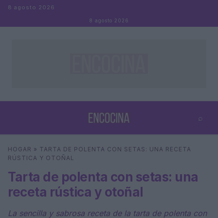
Saltar al contenido
8 agosto 2026
8 agosto 2026
⌕
×
⌕
HOGAR
»
TARTA DE POLENTA CON SETAS: UNA RECETA
Buscar
RÚSTICA Y OTOÑAL
Tarta de polenta con setas: una
receta rústica y otoñal
La sencilla y sabrosa receta de la tarta de polenta con