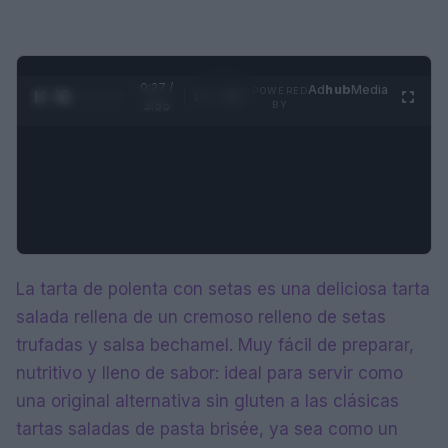
0:28 /
Ad
hub
Media
POWERED
1
/
4
3:55
BY
La tarta de polenta con setas es una deliciosa tarta
salada rellena de un cremoso relleno de setas
trufadas y salsa bechamel. Muy fácil de preparar,
nutritivo y lleno de sabor: ideal para servir como
una original alternativa sin gluten a las clásicas
tartas saladas de pasta brisée, ya sea como un