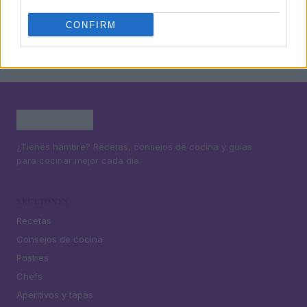
5
Cómo preparar sándwich de reuben deconstruido
CONFIRM
¿Tienes hambre? Recetas, consejos de cocina y guías
para cocinar mejor cada día.
SECCIONES
Recetas
Consejos de cocina
Postres
Chefs
Aperitivos y tapas