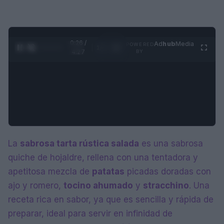
0:27 /
Ad
hub
Media
POWERED
1
/
4
4:27
BY
La
sabrosa tarta rústica salada
es una sabrosa
quiche de hojaldre, rellena con una tentadora y
apetitosa mezcla de
patatas
picadas doradas con
ajo y romero,
tocino ahumado
y
stracchino
. Una
receta rica en sabor, ya que es sencilla y rápida de
preparar, ideal para servir en infinidad de