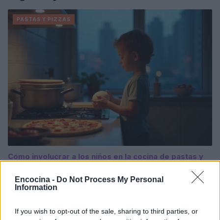
PASTAS Y PIZZAS
Cómo involucrar a los niños en la cocina de pastas y
pizzas
Diego Romero · 7 Ago 2026
Encocina -
Do Not Process My Personal
Information
PASTAS Y PIZZAS
If you wish to opt-out of the sale, sharing to third parties, or