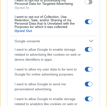
I want to opt-out of processing my
Personal Data for Targeted Advertising.
Opted In
I want to opt-out of Collection, Use,
Retention, Sale, and/or Sharing of my
Personal Data that Is Unrelated with the
Purposes for which it was collected.
Opted Out
Receta fácil de pasta fría al pesto con pomodorini
para el verano
Google consents
Andrés Navarro · 6 Ago 2026
I want to allow Google to enable storage
related to advertising like cookies on web or
device identifiers in apps.
MÁS LEÍDOS
I want to allow my user data to be sent to
Google for online advertising purposes.
1
Pasta con calabaza y feta: una receta de otoño sencilla
y sabrosa
I want to allow Google to send me
personalized advertising.
2
Pasta con bacalao: receta sencilla, sabrosa y
mediterránea
I want to allow Google to enable storage
3
related to analytics like cookies on web or
Cómo involucrar a los niños en la cocina de pastas y