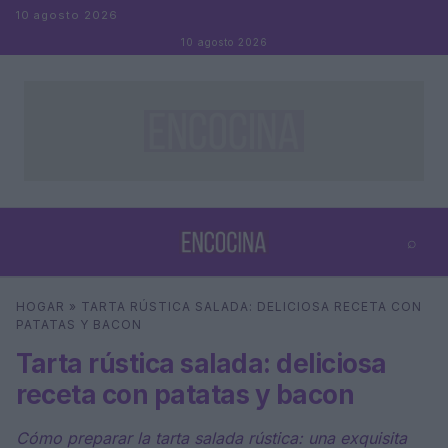
Saltar al contenido
10 agosto 2026
10 agosto 2026
⌕
×
⌕
HOGAR
»
TARTA RÚSTICA SALADA: DELICIOSA RECETA CON
Buscar
PATATAS Y BACON
Tarta rústica salada: deliciosa
receta con patatas y bacon
Cómo preparar la tarta salada rústica: una exquisita