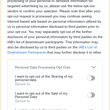
processing of your personal or sensitive information for
targeted advertising by us, please use the below opt-out
section to confirm your selection. Please note that after your
opt-out request is processed you may continue seeing
interest-based ads based on personal information utilized by
us or personal information disclosed to third parties prior to
your opt-out. You may separately opt-out of the further
disclosure of your personal information by third parties on the
IAB’s list of downstream participants. This information may
also be disclosed by us to third parties on the
IAB’s List of
Downstream Participants
that may further disclose it to other
Cómo crear y mantener un starter para pizzas y
third parties.
pastas perfectas
Please note that this website/app uses one or more Google
Personal Data Processing Opt Outs
Diego Romero · 6 Ago 2026
services and may gather and store information including but
not limited to your visit or usage behaviour. You may click to
I want to opt-out of the Sharing of my
PASTAS Y PIZZAS
personal data.
grant or deny consent to Google and its third-party tags to
Opted In
use your data for below specified purposes in below Google
consent section.
I want to opt-out of the Sale of my
Personal Data.
Opted In