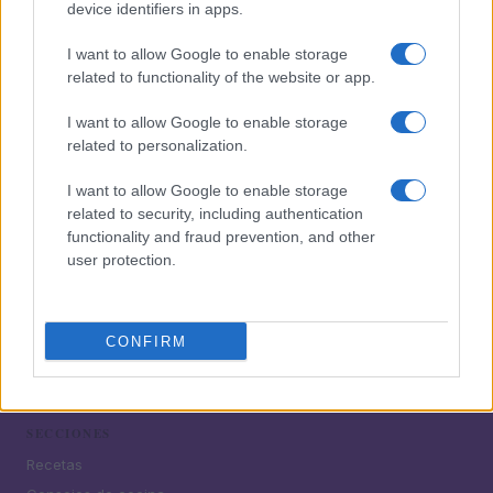
device identifiers in apps.
pizzas
4
Pasta Alfredo de camarones y espinacas: Deliciosa
I want to allow Google to enable storage
receta
related to functionality of the website or app.
5
Delicioso risotto de tomate y mozzarella para disfrutar
I want to allow Google to enable storage
en casa
related to personalization.
I want to allow Google to enable storage
related to security, including authentication
functionality and fraud prevention, and other
user protection.
CONFIRM
¿Tienes hambre? Recetas, consejos de cocina y guías
para cocinar mejor cada día.
SECCIONES
Recetas