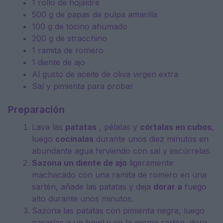
1
rollo de hojaldre
500 g
de papas de pulpa amarilla
100 g
de tocino ahumado
200 g
de stracchino
1
ramita de romero
1
diente de ajo
Al gusto de aceite de oliva virgen extra
Sal y pimienta para probar
Preparación
Lava las
patatas
, pélalas y
córtalas en cubos
,
luego
cocínalas
durante unos diez minutos en
abundante agua hirviendo con sal y escúrrelas.
Sazona un diente de ajo
ligeramente
machacado con una ramita de romero en una
sartén, añade las patatas y deja
dorar a
fuego
alto durante unos minutos.
Sazona las patatas con pimienta negra, luego
pasarlas a un bowl y en la misma sartén, dora