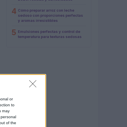
4
Cómo preparar arroz con leche
sedoso con proporciones perfectas
y aromas irresistibles
5
Emulsiones perfectas y control de
temperatura para texturas sedosas
sonal or
ection to
ou may
 personal
out of the