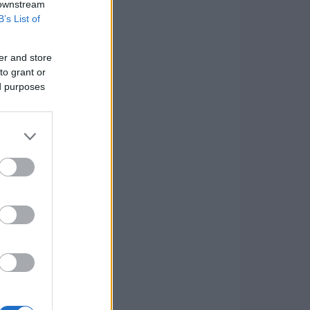
 downstream
B’s List of
er and store
to grant or
ed purposes