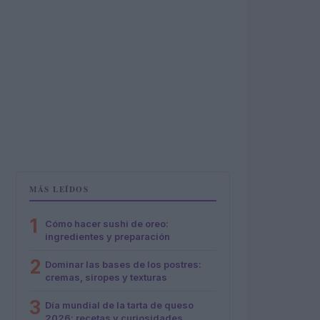
MÁS LEÍDOS
1
Cómo hacer sushi de oreo:
ingredientes y preparación
2
Dominar las bases de los postres:
cremas, siropes y texturas
3
Día mundial de la tarta de queso
2026: recetas y curiosidades