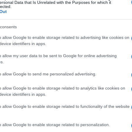
ersonal Data that Is Unrelated with the Purposes for which it
lected.
Out
consents
o allow Google to enable storage related to advertising like cookies on
evice identifiers in apps.
o allow my user data to be sent to Google for online advertising
s.
to allow Google to send me personalized advertising.
o allow Google to enable storage related to analytics like cookies on
s y pasarlas a un cazo con la leche y el azúcar
evice identifiers in apps.
o allow Google to enable storage related to functionality of the website
tras tanto picar el chocolate negro.
 añadir el chocolate troceado y remover para que se
crema se enfríe y luego añadir el requesón tamizado.
o allow Google to enable storage related to personalization.
y dejar enfriar. Extender la masa quebrada integral