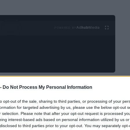
Ad
hub
Media
POWERED BY
n delicioso postre elaborado con masa quebrada
 -
Do Not Process My Personal Information
ma de castañas cocidas picadas, chocolate negro,
 muy fácil de preparar y apto para mil
to opt-out of the sale, sharing to third parties, or processing of your per
formation for targeted advertising by us, please use the below opt-out s
merienda o como postre apetecible al final de
r selection. Please note that after your opt-out request is processed y
eing interest-based ads based on personal information utilized by us or
disclosed to third parties prior to your opt-out. You may separately opt-