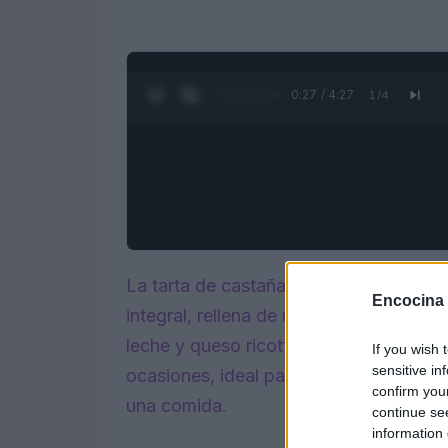
0:28 / 4:27
1
/
4
La tarta de castañas y chocolate es u
Encocina
integral, rellena de una deliciosa cre
leche y queso ricotta. Un postre otoñal
If you wish 
sensitive in
ocasiones, ideal para el desayuno, la 
confirm you
una comida.
continue se
information 