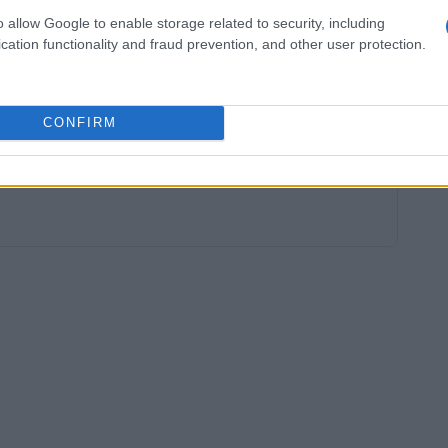
rrar con ella un molde de tarta de 22 cm.
o allow Google to enable storage related to security, including
r el exceso de masa de los bordes y rellenar con la
cation functionality and fraud prevention, and other user protection.
néalo durante 40 minutos a 180º y déjalo enfriar
CONFIRM