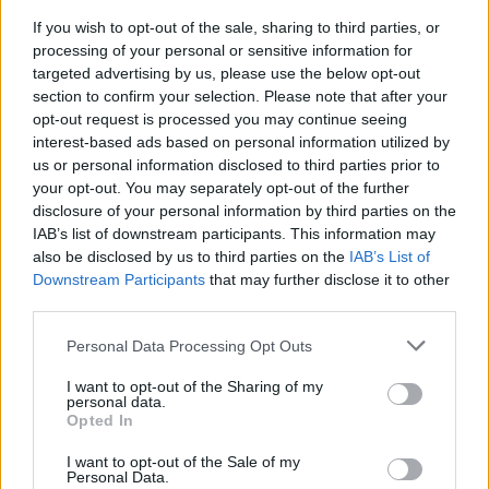
If you wish to opt-out of the sale, sharing to third parties, or
processing of your personal or sensitive information for
targeted advertising by us, please use the below opt-out
Sigue leyendo
section to confirm your selection. Please note that after your
opt-out request is processed you may continue seeing
interest-based ads based on personal information utilized by
APERITIVOS Y TAPAS
us or personal information disclosed to third parties prior to
your opt-out. You may separately opt-out of the further
disclosure of your personal information by third parties on the
IAB’s list of downstream participants. This information may
also be disclosed by us to third parties on the
IAB’s List of
Downstream Participants
that may further disclose it to other
third parties.
Please note that this website/app uses one or more Google
Personal Data Processing Opt Outs
services and may gather and store information including but
not limited to your visit or usage behaviour. You may click to
I want to opt-out of the Sharing of my
personal data.
grant or deny consent to Google and its third-party tags to
Opted In
use your data for below specified purposes in below Google
Ideas creativas de tapas para acompañar vermut y
consent section.
I want to opt-out of the Sale of my
bebidas sin alcohol
Personal Data.