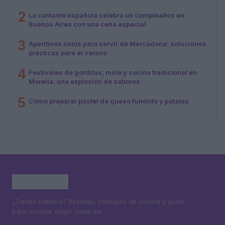
2
La cantante española celebra un cumpleaños en
Buenos Aires con una cena especial
3
Aperitivos listos para servir de Mercadona: soluciones
prácticas para el verano
4
Festivales de gorditas, mole y cocina tradicional en
Morelia: una explosión de sabores
5
Cómo preparar pastel de queso fundido y patatas
¿Tienes hambre? Recetas, consejos de cocina y guías
para cocinar mejor cada día.