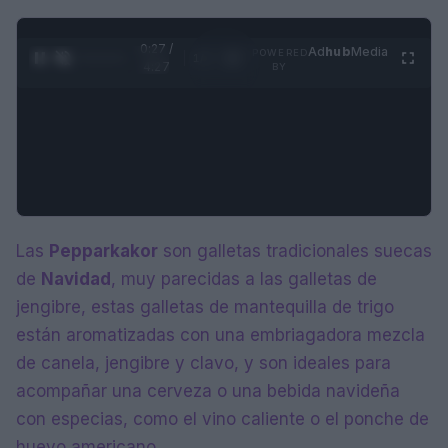
0:28 /
Ad
hub
Media
POWERED
1
/
4
4:27
BY
Las
Pepparkakor
son galletas tradicionales suecas
de
Navidad
, muy parecidas a las galletas de
jengibre, estas galletas de mantequilla de trigo
están aromatizadas con una embriagadora mezcla
de canela, jengibre y clavo, y son ideales para
acompañar una cerveza o una bebida navideña
con especias, como el vino caliente o el ponche de
huevo americano.