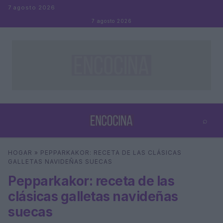
Saltar al contenido
7 agosto 2026
7 agosto 2026
⌕
×
⌕
HOGAR
»
PEPPARKAKOR: RECETA DE LAS CLÁSICAS
Buscar
GALLETAS NAVIDEÑAS SUECAS
Pepparkakor: receta de las
clásicas galletas navideñas
suecas