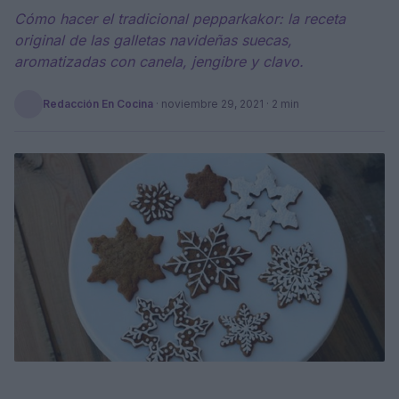
Cómo hacer el tradicional pepparkakor: la receta
original de las galletas navideñas suecas,
aromatizadas con canela, jengibre y clavo.
Redacción En Cocina
·
noviembre 29, 2021
· 2 min