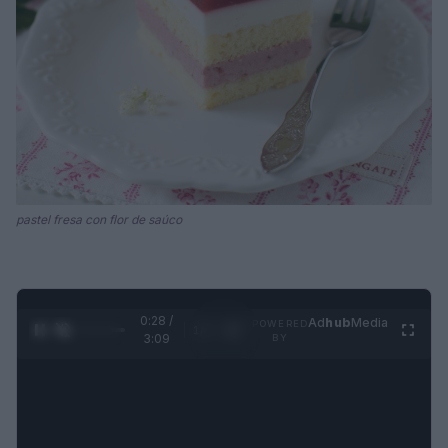
pastel fresa con flor de saúco
0:29 /
Ad
hub
Media
POWERED
1
/
4
3:09
BY