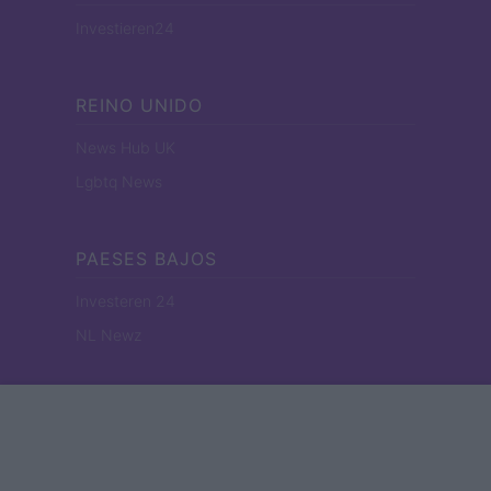
Investieren24
REINO UNIDO
News Hub UK
Lgbtq News
PAESES BAJOS
Investeren 24
NL Newz