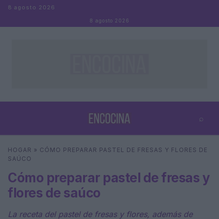
Saltar al contenido
8 agosto 2026
8 agosto 2026
⌕
×
⌕
HOGAR
»
CÓMO PREPARAR PASTEL DE FRESAS Y FLORES DE
Buscar
SAÚCO
Cómo preparar pastel de fresas y
flores de saúco
La receta del pastel de fresas y flores, además de