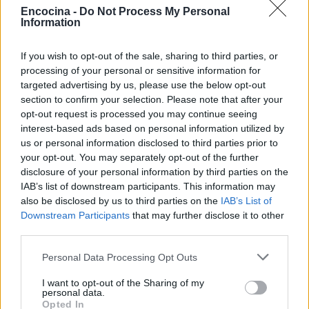
y sirva con un poco de coulis de fresa o crema al
Encocina -
Do Not Process My Personal
Information
lado, si lo desea.
If you wish to opt-out of the sale, sharing to third parties, or
processing of your personal or sensitive information for
targeted advertising by us, please use the below opt-out
AUTOR
Redacción En Cocina
section to confirm your selection. Please note that after your
opt-out request is processed you may continue seeing
interest-based ads based on personal information utilized by
us or personal information disclosed to third parties prior to
your opt-out. You may separately opt-out of the further
disclosure of your personal information by third parties on the
IAB’s list of downstream participants. This information may
also be disclosed by us to third parties on the
IAB’s List of
Downstream Participants
that may further disclose it to other
third parties.
Please note that this website/app uses one or more Google
Personal Data Processing Opt Outs
services and may gather and store information including but
not limited to your visit or usage behaviour. You may click to
I want to opt-out of the Sharing of my
personal data.
grant or deny consent to Google and its third-party tags to
Opted In