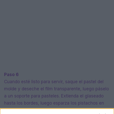
Paso 6
Cuando esté listo para servir, saque el pastel del
molde y deseche el film transparente, luego páselo
a un soporte para pasteles. Extienda el glaseado
hasta los bordes, luego esparza los pistachos en
un anillo alrededor de la parte superior, si los utiliza,