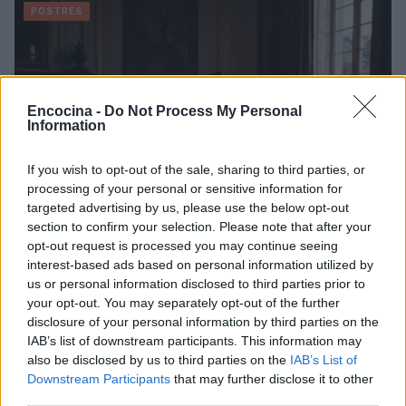
POSTRES
Encocina -
Do Not Process My Personal
Information
If you wish to opt-out of the sale, sharing to third parties, or
processing of your personal or sensitive information for
targeted advertising by us, please use the below opt-out
section to confirm your selection. Please note that after your
opt-out request is processed you may continue seeing
Descubre cómo combinar postres y vinos para una
interest-based ads based on personal information utilized by
experiencia gastronómica perfecta
us or personal information disclosed to third parties prior to
your opt-out. You may separately opt-out of the further
Lucía Fernández · 9 Ago 2026
disclosure of your personal information by third parties on the
IAB’s list of downstream participants. This information may
POSTRES
also be disclosed by us to third parties on the
IAB’s List of
Downstream Participants
that may further disclose it to other
third parties.