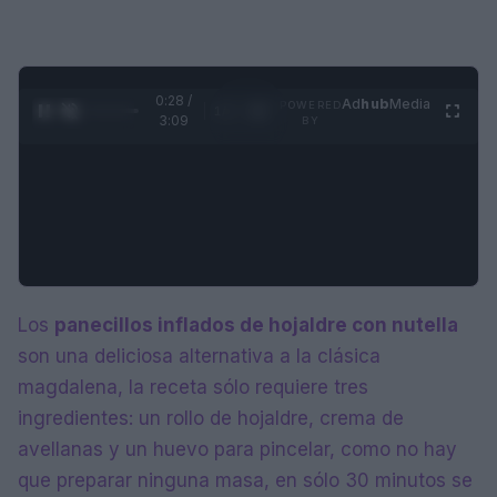
0:28 /
Ad
hub
Media
POWERED
1
/
4
3:09
BY
Los
panecillos inflados de hojaldre con nutella
son una deliciosa alternativa a la clásica
magdalena, la receta sólo requiere tres
ingredientes: un rollo de hojaldre, crema de
avellanas y un huevo para pincelar, como no hay
que preparar ninguna masa, en sólo 30 minutos se