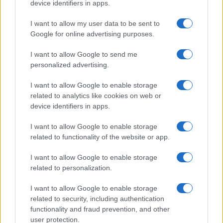
device identifiers in apps.
I want to allow my user data to be sent to
Google for online advertising purposes.
I want to allow Google to send me
Descubre los secretos de los postres tradicionales
personalized advertising.
más irresistibles
Andrés Navarro · 9 Ago 2026
I want to allow Google to enable storage
related to analytics like cookies on web or
device identifiers in apps.
MÁS LEÍDOS
I want to allow Google to enable storage
related to functionality of the website or app.
1
Cómo hacer sushi de oreo: ingredientes y preparación
I want to allow Google to enable storage
related to personalization.
2
Día mundial de la tarta de queso 2026: recetas y
curiosidades
I want to allow Google to enable storage
3
related to security, including authentication
Dominar las bases de los postres: cremas, siropes y
texturas
functionality and fraud prevention, and other
user protection.