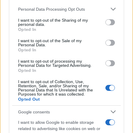
Please note that this website/app uses one or more Google
Personal Data Processing Opt Outs
services and may gather and store information including but
not limited to your visit or usage behaviour. You may click to
I want to opt-out of the Sharing of my
personal data.
grant or deny consent to Google and its third-party tags to
Opted In
use your data for below specified purposes in below Google
consent section.
I want to opt-out of the Sale of my
Personal Data.
Opted In
I want to opt-out of processing my
Cómo crear postres foodporn con técnicas
Personal Data for Targeted Advertising.
profesionales
Opted In
María Vázquez · 9 Ago 2026
I want to opt-out of Collection, Use,
Retention, Sale, and/or Sharing of my
POSTRES
Personal Data that Is Unrelated with the
Purposes for which it was collected.
Opted Out
Google consents
I want to allow Google to enable storage
related to advertising like cookies on web or