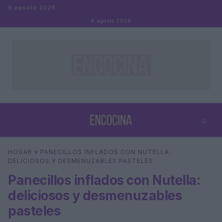
Saltar al contenido
9 agosto 2026
9 agosto 2026
⌕
×
⌕
HOGAR
»
PANECILLOS INFLADOS CON NUTELLA:
Buscar
DELICIOSOS Y DESMENUZABLES PASTELES
Panecillos inflados con Nutella:
deliciosos y desmenuzables
pasteles