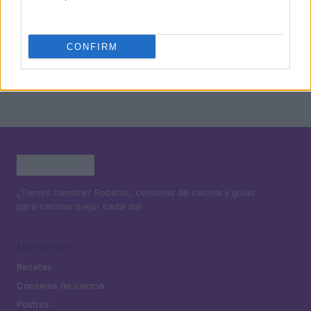
4
Cómo preparar arroz con leche sedoso con
proporciones perfectas y aromas irresistibles
5
Emulsiones perfectas y control de temperatura para
CONFIRM
texturas sedosas
¿Tienes hambre? Recetas, consejos de cocina y guías
para cocinar mejor cada día.
SECCIONES
Recetas
Consejos de cocina
Postres