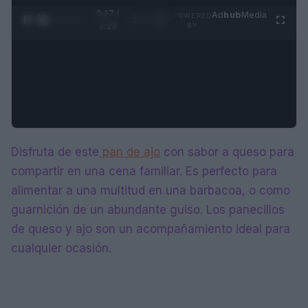
0:28 /
Ad
hub
Media
POWERED
1
/
4
3:19
BY
Disfruta de este
pan de ajo
con sabor a queso para
compartir en una cena familiar. Es perfecto para
alimentar a una multitud en una barbacoa, o como
guarnición de un abundante guiso. Los panecillos
de queso y ajo son un acompañamiento ideal para
cualquier ocasión.