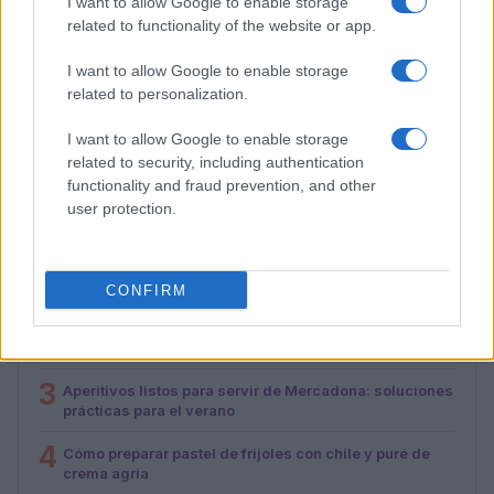
I want to allow Google to enable storage
related to functionality of the website or app.
I want to allow Google to enable storage
Plan de comidas semanal con recetas rápidas y
related to personalization.
económicas
Diego Romero · 5 Ago 2026
I want to allow Google to enable storage
related to security, including authentication
functionality and fraud prevention, and other
user protection.
MÁS LEÍDOS
1
Descubre los nuevos productos de Mercadona para
tus reuniones veraniegas
CONFIRM
2
La cantante española celebra un cumpleaños en
Buenos Aires con una cena especial
3
Aperitivos listos para servir de Mercadona: soluciones
prácticas para el verano
4
Cómo preparar pastel de frijoles con chile y puré de
crema agria