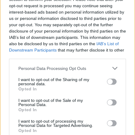
opt-out request is processed you may continue seeing
interest-based ads based on personal information utilized by
us or personal information disclosed to third parties prior to
your opt-out. You may separately opt-out of the further
disclosure of your personal information by third parties on the
IAB’s list of downstream participants. This information may
also be disclosed by us to third parties on the
IAB’s List of
Downstream Participants
that may further disclose it to other
third parties.
Please note that this website/app uses one or more Google
Personal Data Processing Opt Outs
Ideas creativas de tapas para acompañar vermut y
services and may gather and store information including but
bebidas sin alcohol
not limited to your visit or usage behaviour. You may click to
I want to opt-out of the Sharing of my
Andrés Navarro · 6 Ago 2026
personal data.
grant or deny consent to Google and its third-party tags to
Opted In
use your data for below specified purposes in below Google
APERITIVOS Y TAPAS
consent section.
I want to opt-out of the Sale of my
Personal Data.
Opted In
I want to opt-out of processing my
Personal Data for Targeted Advertising.
Opted In