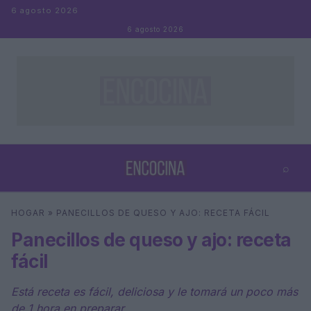
Saltar al contenido
6 agosto 2026
6 agosto 2026
⌕
×
⌕
HOGAR
»
PANECILLOS DE QUESO Y AJO: RECETA FÁCIL
Buscar
Panecillos de queso y ajo: receta
fácil
Está receta es fácil, deliciosa y le tomará un poco más
de 1 hora en preparar.