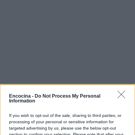
Encocina -
Do Not Process My Personal
Information
Sigue leyendo
If you wish to opt-out of the sale, sharing to third parties, or
processing of your personal or sensitive information for
APERITIVOS Y TAPAS
targeted advertising by us, please use the below opt-out
section to confirm your selection. Please note that after your