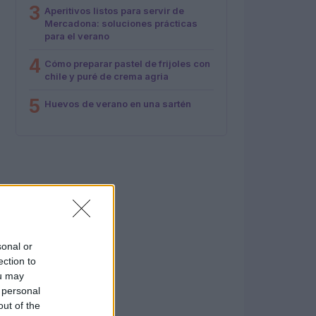
3
Aperitivos listos para servir de
Mercadona: soluciones prácticas
para el verano
4
Cómo preparar pastel de frijoles con
chile y puré de crema agria
5
Huevos de verano en una sartén
sonal or
ection to
ou may
 personal
out of the