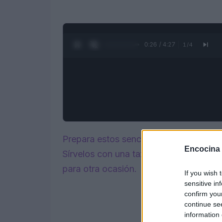
0:27 / 4:27
1
/
4
Prepara estos sencillos flapjacks de f
Encocina
Sírvelos con una taza de café para le
para otra ocasión.
If you wish 
sensitive in
confirm you
continue se
information 