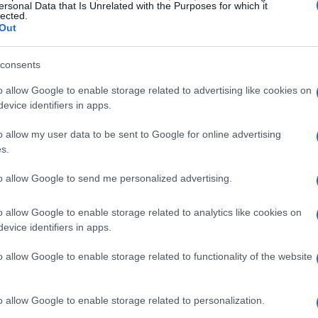
ersonal Data that Is Unrelated with the Purposes for which it
lected.
Out
consents
os miel de brezo)
o allow Google to enable storage related to advertising like cookies on
evice identifiers in apps.
o allow my user data to be sent to Google for online advertising
s.
to allow Google to send me personalized advertising.
o allow Google to enable storage related to analytics like cookies on
dor/gas 6 y forrar un molde de 20 x 20 cm con
evice identifiers in apps.
el azúcar, la miel y una pizca de sal en una
o allow Google to enable storage related to functionality of the website
rbujeante y combinada, incorporar la avena.
o allow Google to enable storage related to personalization.