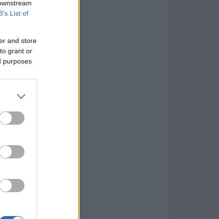
 downstream
B’s List of
er and store
to grant or
ed purposes