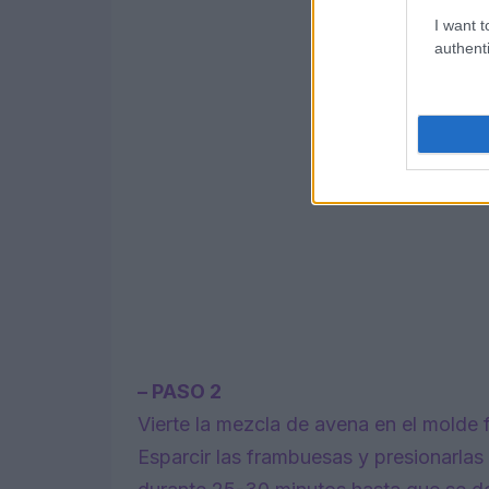
I want t
authenti
– PASO 2
Vierte la mezcla de avena en el molde 
Esparcir las frambuesas y presionarlas