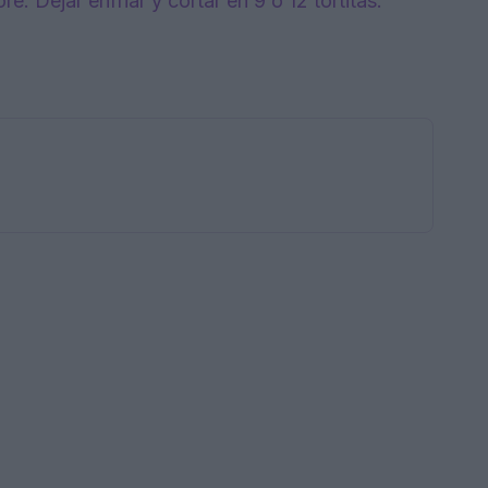
. Dejar enfriar y cortar en 9 o 12 tortitas.