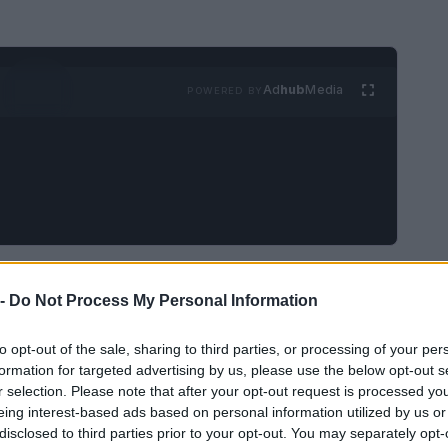
Ad
hub
Media
POWERED BY
rambuesa y miel con sólo cinco ingredientes.
 -
Do Not Process My Personal Information
vantar el ánimo a media mañana, o congélalos
to opt-out of the sale, sharing to third parties, or processing of your per
formation for targeted advertising by us, please use the below opt-out s
r selection. Please note that after your opt-out request is processed y
eing interest-based ads based on personal information utilized by us or
disclosed to third parties prior to your opt-out. You may separately opt-