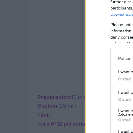
further disc
participants
Downstream 
Please note
information 
deny consent
in below Go
Persona
I want t
Opted 
I want t
Preparación:
10 min.
Opted 
Cocinar:
25 min.
I want 
Fácil
Advertis
Opted 
Para 9-12 personas
I want t