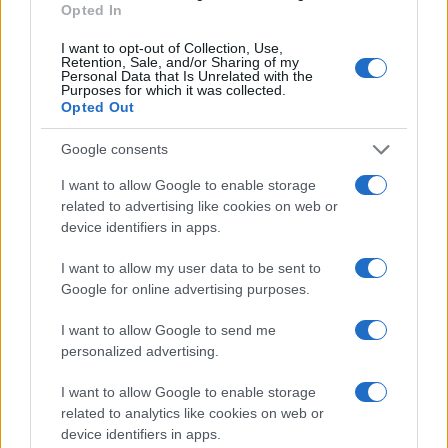
Opted In
I want to opt-out of Collection, Use,
Retention, Sale, and/or Sharing of my
Personal Data that Is Unrelated with the
Purposes for which it was collected.
Opted Out
Google consents
I want to allow Google to enable storage
related to advertising like cookies on web or
Aguacate en la cocina: 10 recetas rápidas y deliciosas
device identifiers in apps.
Lucía Fernández · 4 Ago 2026
I want to allow my user data to be sent to
Google for online advertising purposes.
RECETAS
I want to allow Google to send me
personalized advertising.
I want to allow Google to enable storage
related to analytics like cookies on web or
device identifiers in apps.