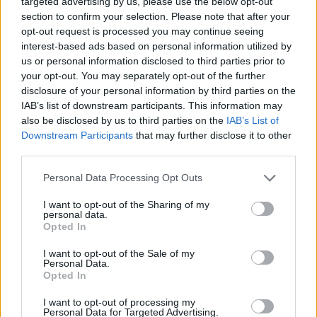
targeted advertising by us, please use the below opt-out
section to confirm your selection. Please note that after your
RECETAS
opt-out request is processed you may continue seeing
interest-based ads based on personal information utilized by
us or personal information disclosed to third parties prior to
your opt-out. You may separately opt-out of the further
disclosure of your personal information by third parties on the
IAB’s list of downstream participants. This information may
also be disclosed by us to third parties on the
IAB’s List of
Downstream Participants
that may further disclose it to other
third parties.
Please note that this website/app uses one or more Google
Personal Data Processing Opt Outs
services and may gather and store information including but
not limited to your visit or usage behaviour. You may click to
I want to opt-out of the Sharing of my
Plan de comidas semanal con recetas rápidas y
personal data.
grant or deny consent to Google and its third-party tags to
Opted In
económicas
use your data for below specified purposes in below Google
Diego Romero · 5 Ago 2026
consent section.
I want to opt-out of the Sale of my
Personal Data.
Opted In
RECETAS
I want to opt-out of processing my
Personal Data for Targeted Advertising.