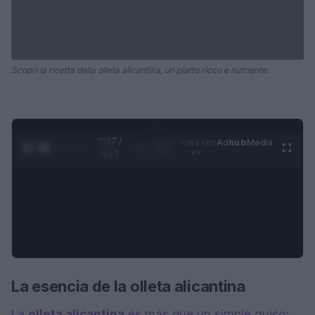
Scopri la ricetta della olleta alicantina, un piatto ricco e nutriente.
0:28 /
Ad
hub
Media
POWERED
1
/
4
4:27
BY
La esencia de la olleta alicantina
La
olleta alicantina
es más que un simple guiso;