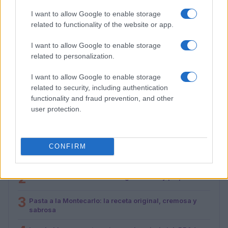
I want to allow Google to enable storage
related to functionality of the website or app.
I want to allow Google to enable storage
related to personalization.
Cómo preparar una salmorreta perfecta para arroces
exquisitos
I want to allow Google to enable storage
María Vázquez · 1 Ago 2026
related to security, including authentication
functionality and fraud prevention, and other
user protection.
MÁS LEÍDOS
1
CONFIRM
Cinco destinos gastronómicos para disfrutar del
verano
2
Cómo hacer sushi de oreo: ingredientes y preparación
3
Pasta a la Montecarlo: la receta original, cremosa y
sabrosa