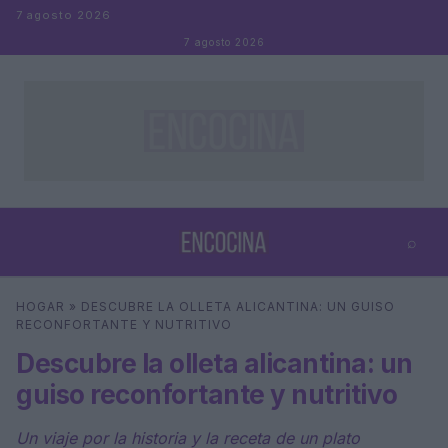
Saltar al contenido
7 agosto 2026
7 agosto 2026
⌕
×
⌕
HOGAR
»
DESCUBRE LA OLLETA ALICANTINA: UN GUISO
Buscar
RECONFORTANTE Y NUTRITIVO
Descubre la olleta alicantina: un
guiso reconfortante y nutritivo
Un viaje por la historia y la receta de un plato