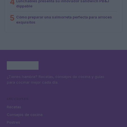
4
Lunchables presenta su innovador sándwich PB&J
dippable
5
Cómo preparar una salmorreta perfecta para arroces
exquisitos
¿Tienes hambre? Recetas, consejos de cocina y guías
para cocinar mejor cada día.
SECCIONES
Recetas
Consejos de cocina
Postres