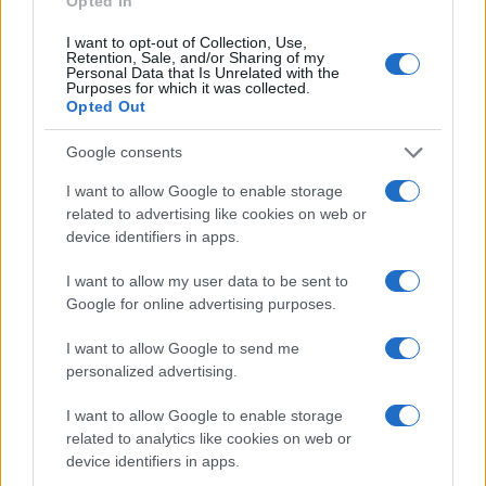
Opted In
I want to opt-out of Collection, Use,
Retention, Sale, and/or Sharing of my
Personal Data that Is Unrelated with the
Purposes for which it was collected.
Plan de comidas semanal con recetas rápidas y
Opted Out
económicas
Diego Romero · 5 Ago 2026
Google consents
I want to allow Google to enable storage
related to advertising like cookies on web or
MÁS LEÍDOS
device identifiers in apps.
1
I want to allow my user data to be sent to
Descubre los nuevos productos de Mercadona para
tus reuniones veraniegas
Google for online advertising purposes.
2
La cantante española celebra un cumpleaños en
I want to allow Google to send me
Buenos Aires con una cena especial
personalized advertising.
3
Tostas, banderillas y dips: la combinación perfecta
I want to allow Google to enable storage
para tus picoteos
related to analytics like cookies on web or
device identifiers in apps.
4
Ideas creativas de tapas para acompañar vermut y