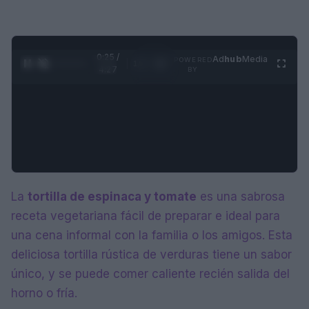
0:25 /
Ad
hub
Media
POWERED
1
/
4
4:27
BY
La
tortilla de espinaca y tomate
es una sabrosa
receta vegetariana fácil de preparar e ideal para
una cena informal con la familia o los amigos. Esta
deliciosa tortilla rústica de verduras tiene un sabor
único, y se puede comer caliente recién salida del
horno o fría.