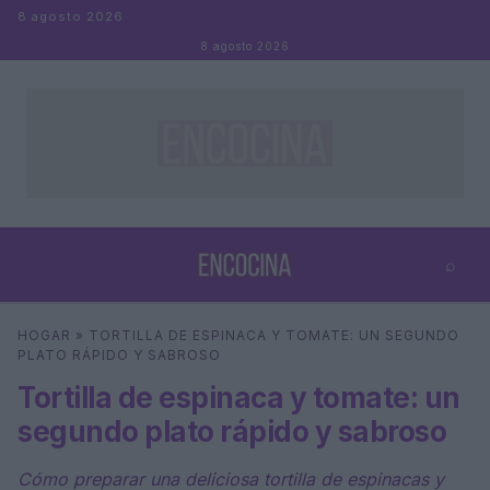
Saltar al contenido
8 agosto 2026
8 agosto 2026
⌕
×
⌕
HOGAR
»
TORTILLA DE ESPINACA Y TOMATE: UN SEGUNDO
Buscar
PLATO RÁPIDO Y SABROSO
Tortilla de espinaca y tomate: un
segundo plato rápido y sabroso
Cómo preparar una deliciosa tortilla de espinacas y