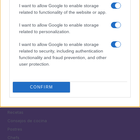
bebidas sin alcohol
I want to allow Google to enable storage
5
related to functionality of the website or app.
Festivales de gorditas, mole y cocina tradicional en
Morelia: una explosión de sabores
I want to allow Google to enable storage
related to personalization.
I want to allow Google to enable storage
related to security, including authentication
functionality and fraud prevention, and other
user protection.
¿Tienes hambre? Recetas, consejos de cocina y guías
para cocinar mejor cada día.
CONFIRM
SECCIONES
Recetas
Consejos de cocina
Postres
Chefs