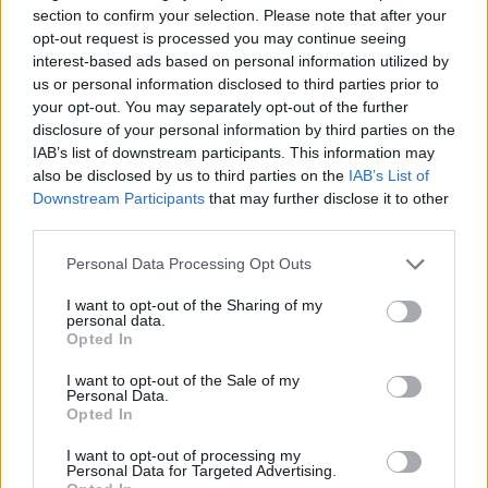
section to confirm your selection. Please note that after your
opt-out request is processed you may continue seeing
interest-based ads based on personal information utilized by
us or personal information disclosed to third parties prior to
your opt-out. You may separately opt-out of the further
disclosure of your personal information by third parties on the
IAB’s list of downstream participants. This information may
also be disclosed by us to third parties on the
IAB’s List of
Festivales de gorditas, mole y cocina tradicional en
Downstream Participants
that may further disclose it to other
Morelia: una explosión de sabores
third parties.
María Vázquez · 5 Ago 2026
Please note that this website/app uses one or more Google
Personal Data Processing Opt Outs
services and may gather and store information including but
RECETAS
not limited to your visit or usage behaviour. You may click to
I want to opt-out of the Sharing of my
personal data.
grant or deny consent to Google and its third-party tags to
Opted In
use your data for below specified purposes in below Google
consent section.
I want to opt-out of the Sale of my
Personal Data.
Opted In
I want to opt-out of processing my
Personal Data for Targeted Advertising.