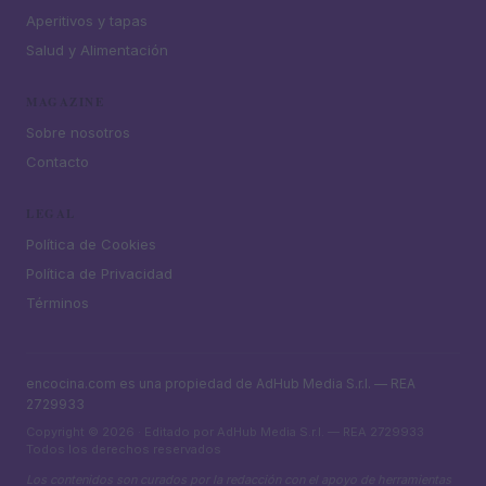
Aperitivos y tapas
Salud y Alimentación
MAGAZINE
Sobre nosotros
Contacto
LEGAL
Política de Cookies
Política de Privacidad
Términos
encocina.com es una propiedad de AdHub Media S.r.l. — REA
2729933
Copyright © 2026 · Editado por AdHub Media S.r.l. — REA 2729933
Todos los derechos reservados
Los contenidos son curados por la redacción con el apoyo de herramientas