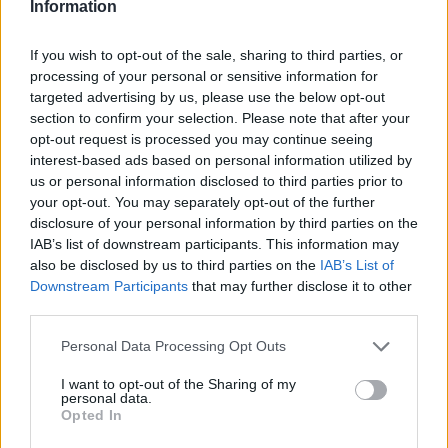
Information
Plan de comidas semanal con recetas rápidas y
If you wish to opt-out of the sale, sharing to third parties, or
económicas
processing of your personal or sensitive information for
Diego Romero · 5 Ago 2026
targeted advertising by us, please use the below opt-out
section to confirm your selection. Please note that after your
RECETAS
opt-out request is processed you may continue seeing
interest-based ads based on personal information utilized by
us or personal information disclosed to third parties prior to
your opt-out. You may separately opt-out of the further
disclosure of your personal information by third parties on the
IAB’s list of downstream participants. This information may
also be disclosed by us to third parties on the
IAB’s List of
Downstream Participants
that may further disclose it to other
third parties.
Please note that this website/app uses one or more Google
Personal Data Processing Opt Outs
services and may gather and store information including but
not limited to your visit or usage behaviour. You may click to
I want to opt-out of the Sharing of my
personal data.
grant or deny consent to Google and its third-party tags to
Aguacate en la cocina: 10 recetas rápidas y deliciosas
Opted In
use your data for below specified purposes in below Google
Lucía Fernández · 4 Ago 2026
consent section.