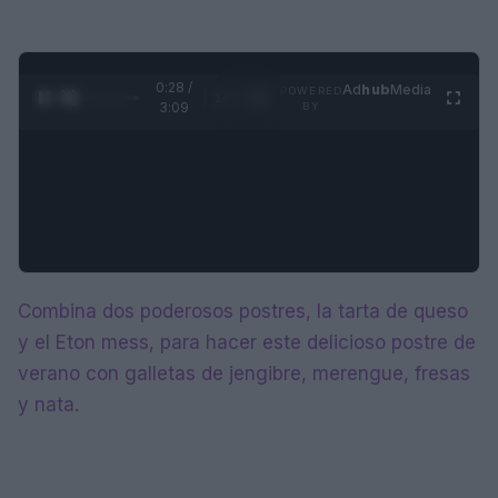
0:28 /
Ad
hub
Media
POWERED
1
/
4
3:09
BY
Combina dos poderosos postres, la tarta de queso
y el Eton mess, para hacer este delicioso postre de
verano con galletas de jengibre, merengue, fresas
y nata.