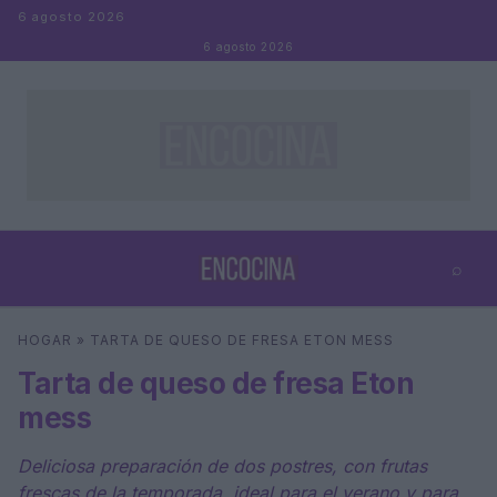
Saltar al contenido
6 agosto 2026
6 agosto 2026
⌕
×
⌕
HOGAR
»
TARTA DE QUESO DE FRESA ETON MESS
Buscar
Tarta de queso de fresa Eton
mess
Deliciosa preparación de dos postres, con frutas
frescas de la temporada, ideal para el verano y para