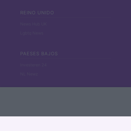
REINO UNIDO
News Hub UK
Lgbtq News
PAESES BAJOS
Investeren 24
NL Newz