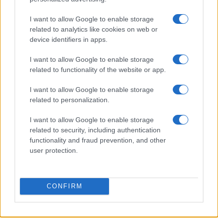
1
Cómo hacer sushi de oreo: ingredientes y preparación
I want to allow Google to enable storage
related to analytics like cookies on web or
2
Emulsiones perfectas y control de temperatura para
device identifiers in apps.
texturas sedosas
I want to allow Google to enable storage
3
Cómo preparar arroz con leche sedoso con
related to functionality of the website or app.
proporciones perfectas y aromas irresistibles
I want to allow Google to enable storage
4
Día mundial de la tarta de queso 2026: recetas y
related to personalization.
curiosidades
I want to allow Google to enable storage
5
Dominar las bases de los postres: cremas, siropes y
related to security, including authentication
texturas
functionality and fraud prevention, and other
user protection.
CONFIRM