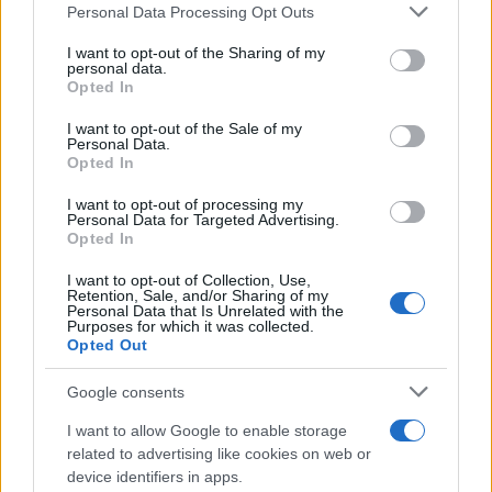
Please note that this website/app uses one or more Google
Con un poco de creatividad y atención a los
Personal Data Processing Opt Outs
services and may gather and store information including but
detalles, puedes preparar bocados deliciosos y
not limited to your visit or usage behaviour. You may click to
I want to opt-out of the Sharing of my
personal data.
visualmente atractivos que sorprenderán a tus
grant or deny consent to Google and its third-party tags to
Opted In
use your data for below specified purposes in below Google
invitados.
consent section.
I want to opt-out of the Sale of my
Personal Data.
Opted In
AUTOR
I want to opt-out of processing my
Lucía Fernández
Personal Data for Targeted Advertising.
Opted In
Lucía Fernández cubre la escena
gastronómica española y latinoamericana:
I want to opt-out of Collection, Use,
Retention, Sale, and/or Sharing of my
nuevas aperturas, tendencias, perfiles de
Personal Data that Is Unrelated with the
chefs y cocina de mercado.
Purposes for which it was collected.
Opted Out
Google consents
I want to allow Google to enable storage
related to advertising like cookies on web or
device identifiers in apps.