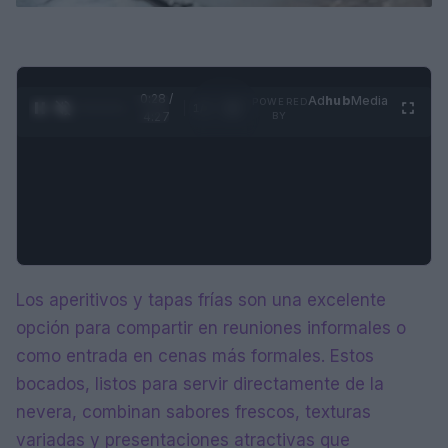
0:29 /
Ad
hub
Media
POWERED
1
/
4
4:27
BY
Los aperitivos y tapas frías son una excelente
opción para compartir en reuniones informales o
como entrada en cenas más formales. Estos
bocados, listos para servir directamente de la
nevera, combinan sabores frescos, texturas
variadas y presentaciones atractivas que