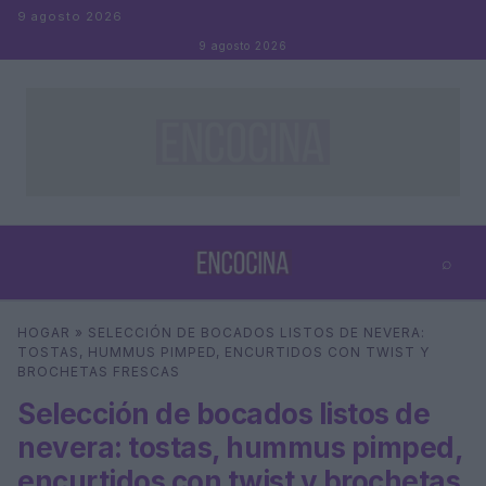
Saltar al contenido
9 agosto 2026
9 agosto 2026
⌕
×
⌕
HOGAR
»
SELECCIÓN DE BOCADOS LISTOS DE NEVERA:
Buscar
TOSTAS, HUMMUS PIMPED, ENCURTIDOS CON TWIST Y
BROCHETAS FRESCAS
Selección de bocados listos de
nevera: tostas, hummus pimped,
encurtidos con twist y brochetas