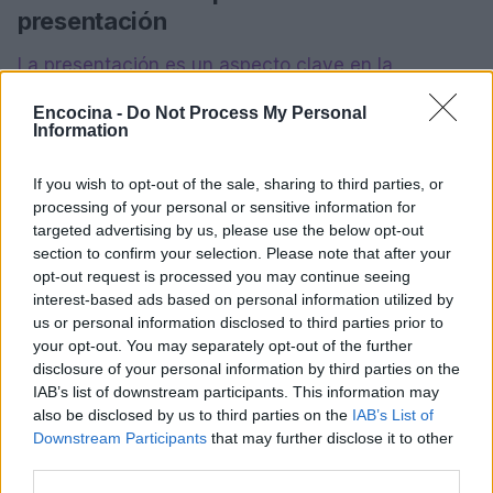
presentación
La presentación es un aspecto clave en la
preparación de aperitivos y tapas frías. Un plato
Encocina -
Do Not Process My Personal
bien presentado no solo es más atractivo
Information
visualmente, sino que también puede realzar los
If you wish to opt-out of the sale, sharing to third parties, or
sabores y texturas de los ingredientes.
processing of your personal or sensitive information for
targeted advertising by us, please use the below opt-out
Para lograr una
presentación instagrameable
section to confirm your selection. Please note that after your
presta atención a los detalles. Usa platos y
opt-out request is processed you may continue seeing
cuencos de colores contrastantes, decora con
interest-based ads based on personal information utilized by
us or personal information disclosed to third parties prior to
hierbas frescas y especias, y organiza los
your opt-out. You may separately opt-out of the further
ingredientes de manera armoniosa. La combinación
disclosure of your personal information by third parties on the
de
texturas crujientes
y
contrastes ácidos
IAB’s list of downstream participants. This information may
also be disclosed by us to third parties on the
IAB’s List of
también contribuye a crear platos equilibrados y
Downstream Participants
that may further disclose it to other
deliciosos.
third parties.