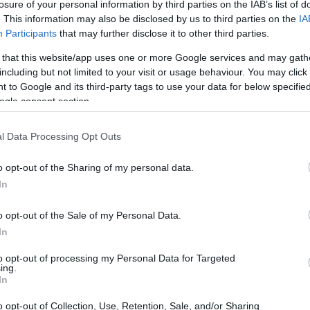
losure of your personal information by third parties on the IAB’s list of
. This information may also be disclosed by us to third parties on the
IA
Participants
that may further disclose it to other third parties.
 that this website/app uses one or more Google services and may gath
including but not limited to your visit or usage behaviour. You may click 
 to Google and its third-party tags to use your data for below specifi
ogle consent section.
l Data Processing Opt Outs
o opt-out of the Sharing of my personal data.
In
coso
con galletas de leche malteada.
o opt-out of the Sale of my Personal Data.
In
to opt-out of processing my Personal Data for Targeted
ing.
os
In
o opt-out of Collection, Use, Retention, Sale, and/or Sharing
icado