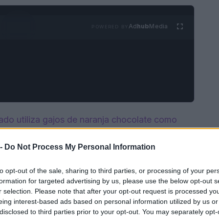
Ad
hub
Media
POWERED BY
ado utiliza gajos de naranja chocolate como
sa. Es la receta perfecta para hornear con niños
 -
Do Not Process My Personal Information
 o Pascua,
¡o en cualquier época del año!
to opt-out of the sale, sharing to third parties, or processing of your per
formation for targeted advertising by us, please use the below opt-out s
r selection. Please note that after your opt-out request is processed y
eing interest-based ads based on personal information utilized by us or
disclosed to third parties prior to your opt-out. You may separately opt-