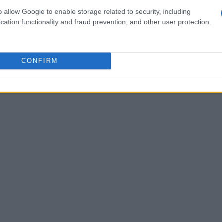
s con una
espátula de goma.
o allow Google to enable storage related to security, including
preparada. Luego extiende el glaseado y coloca las
cation functionality and fraud prevention, and other user protection.
ma. Deja enfriar durante al menos una hora, luego
CONFIRM