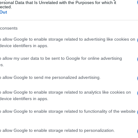
ersonal Data that Is Unrelated with the Purposes for which it
do
lected.
Out
s
cadas en trozos grandes
consents
cerezas (u otra mezcla de frutos secos)
as en trozos pequeños
o allow Google to enable storage related to advertising like cookies on
 de chocolate listo para decorar (usamos Cadbury)
evice identifiers in apps.
 de Terry, cortadas en gajos
o allow my user data to be sent to Google for online advertising
s.
to allow Google to send me personalized advertising.
 cm, completamente forrado con papel de hornear
o allow Google to enable storage related to analytics like cookies on
evice identifiers in apps.
coso de Terry’s
o allow Google to enable storage related to functionality of the website
 chocolate en una cacerola grande a fuego lento. Deja
que quede suave y deja enfriar.
o allow Google to enable storage related to personalization.
ras, los
frutos secos
y los trozos de galleta a la