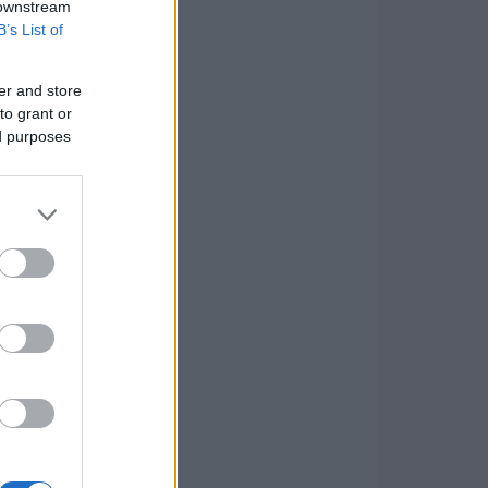
 downstream
B’s List of
er and store
to grant or
ed purposes