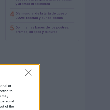
y aromas irresistibles
4
Día mundial de la tarta de queso
2026: recetas y curiosidades
5
Dominar las bases de los postres:
cremas, siropes y texturas
sonal or
ection to
ou may
 personal
out of the