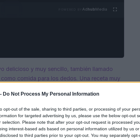
Ad
hub
Media
POWERED BY
vo delicioso y muy sencillo, también llamado
e como comida para los dedos. Una receta muy
mbiente, en la que los huevos se rellenan con
 -
Do Not Process My Personal Information
riega: aceitunas, queso feta, pimientos, anchoas.
to opt-out of the sale, sharing to third parties, or processing of your per
formation for targeted advertising by us, please use the below opt-out s
r selection. Please note that after your opt-out request is processed y
eing interest-based ads based on personal information utilized by us or
disclosed to third parties prior to your opt-out. You may separately opt-