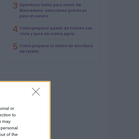
3
Aperitivos listos para servir de
Mercadona: soluciones prácticas
para el verano
4
Cómo preparar pastel de frijoles con
chile y puré de crema agria
5
Cómo preparar lo último en envoltura
de falafel
sonal or
ection to
ou may
 personal
out of the