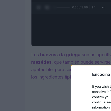
0:27 / 3:09
1
/
4
Los
huevos a la griega
son un aperiti
mezédes
, que también puede servirs
apetecible, para servir a temperatura a
Encocina
los ingredientes típicos de la cocina g
If you wish 
sensitive in
confirm you
continue se
information 