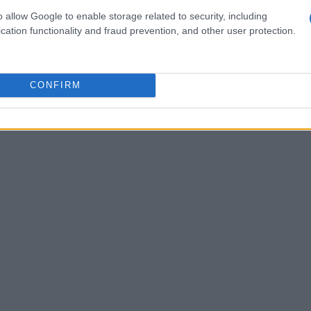
o allow Google to enable storage related to security, including
cation functionality and fraud prevention, and other user protection.
o en una bandeja de horno forrada con papel de
CONFIRM
C en modo ventilado; sacar el pimiento del
 dejarlo reposar durante 15 minutos.