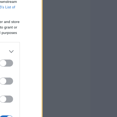
 downstream
B’s List of
er and store
to grant or
ed purposes