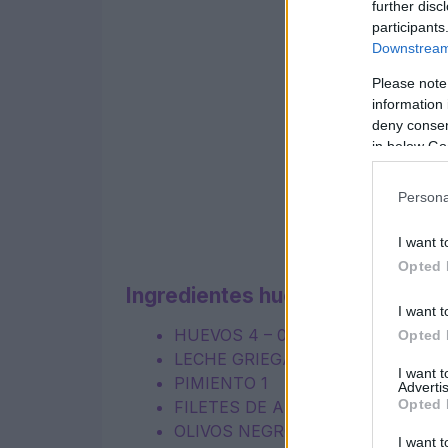
further disc
participants
Downstream 
Please note
information 
deny consent
in below Go
Persona
I want t
Opted 
Ingredientes huevos a la griega
I want t
HUEVOS 4 – 0 kcal
Opted 
LECHE GRIEGA 50 g – 250 kcal
I want 
PIMIENTO 1
Advertis
Opted 
FILETES DE ANCHOA 2
OLIVOS NEGROS 8-10 – 79 kcal
I want t