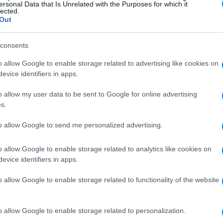
gusto – 0 kcal
ersonal Data that Is Unrelated with the Purposes for which it
lected.
Out
consents
con cocer los huevos hirviéndolos, mientras que
o allow Google to enable storage related to advertising like cookies on
mente, puedes decidir asar los pimientos en una
evice identifiers in apps.
continuación, se vacían los huevos de su yema
o allow my user data to be sent to Google for online advertising
o junto con los pimientos y el resto de los
s.
eceta a su gusto: añadiendo queso rallado,
to allow Google to send me personalized advertising.
e de temporada, enriqueciendo todo con un poco
bores picantes o con hierbas aromáticas si te
o allow Google to enable storage related to analytics like cookies on
so, puede sustituir el feta por queso crema,
evice identifiers in apps.
o crujiente, puede hacer un crumble: pique un
o allow Google to enable storage related to functionality of the website
orrito de aceite y una pizca de sal, y
es de servirlos.
o allow Google to enable storage related to personalization.