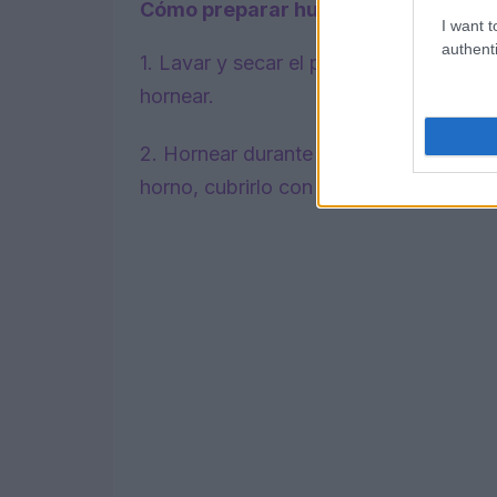
Cómo preparar huevos a la griega
I want t
authenti
1. Lavar y secar el pimiento, colocarl
hornear.
2. Hornear durante 30 minutos a 230 °
horno, cubrirlo con papel de aluminio y