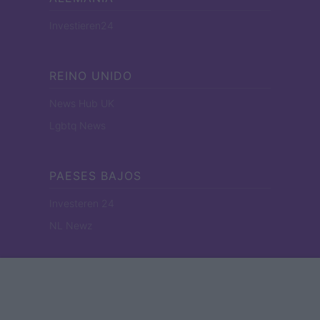
Investieren24
REINO UNIDO
News Hub UK
Lgbtq News
PAESES BAJOS
Investeren 24
NL Newz