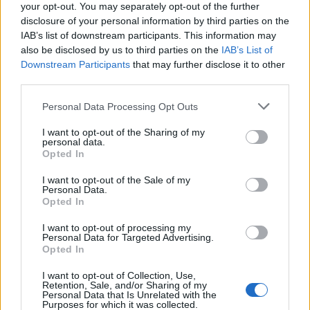
your opt-out. You may separately opt-out of the further
disclosure of your personal information by third parties on the
IAB’s list of downstream participants. This information may
also be disclosed by us to third parties on the
IAB’s List of
Downstream Participants
that may further disclose it to other
third parties.
Plan de comidas semanal con recetas rápidas y
económicas
Please note that this website/app uses one or more Google
Personal Data Processing Opt Outs
Diego Romero · 5 Ago 2026
services and may gather and store information including but
not limited to your visit or usage behaviour. You may click to
I want to opt-out of the Sharing of my
personal data.
RECETAS
grant or deny consent to Google and its third-party tags to
Opted In
use your data for below specified purposes in below Google
consent section.
I want to opt-out of the Sale of my
Personal Data.
Opted In
I want to opt-out of processing my
Personal Data for Targeted Advertising.
Opted In
I want to opt-out of Collection, Use,
Retention, Sale, and/or Sharing of my
Personal Data that Is Unrelated with the
Purposes for which it was collected.