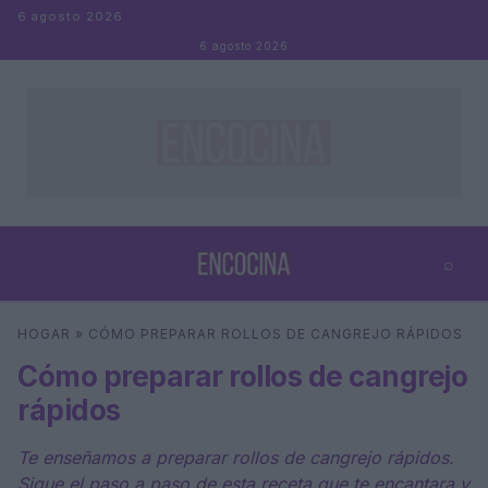
Saltar al contenido
6 agosto 2026
6 agosto 2026
⌕
×
⌕
HOGAR
»
CÓMO PREPARAR ROLLOS DE CANGREJO RÁPIDOS
Buscar
Cómo preparar rollos de cangrejo
rápidos
Te enseñamos a preparar rollos de cangrejo rápidos.
Sigue el paso a paso de esta receta que te encantara y