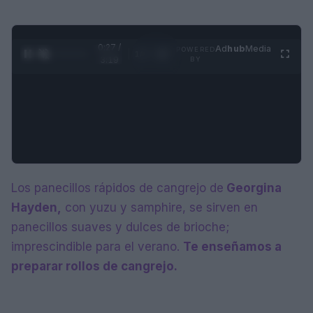
0:28 /
Ad
hub
Media
POWERED
1
/
4
3:19
BY
Los panecillos rápidos de cangrejo de
Georgina
Hayden,
con yuzu y samphire, se sirven en
panecillos suaves y dulces de brioche;
imprescindible para el verano.
Te enseñamos a
preparar rollos de cangrejo.