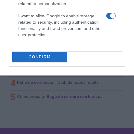
related to personalization.
I want to allow Google to enable storage
MÁS LEÍDOS
related to security, including authentication
functionality and fraud prevention, and other
1
Cómo lograr pechuga de pollo jugosa con técnicas
user protection.
profesionales
2
Guía definitiva para cocinar carnes de cerdo sin
resecar
CONFIRM
3
Técnicas profesionales para asar carnes latinas como
un experto
4
Pollo de coronación fácil: deliciosa receta
5
Cómo preparar Ragú de cordero con harissa