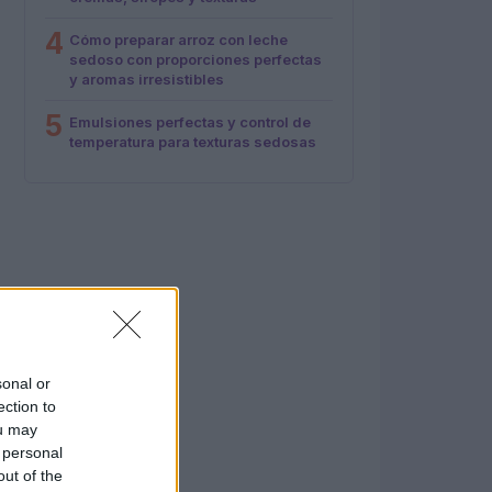
4
Cómo preparar arroz con leche
sedoso con proporciones perfectas
y aromas irresistibles
5
Emulsiones perfectas y control de
temperatura para texturas sedosas
sonal or
ection to
ou may
 personal
out of the