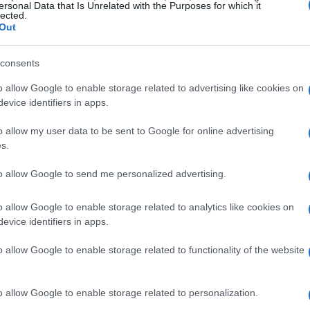
cáscara
ersonal Data that Is Unrelated with the Purposes for which it
lected.
Out
consents
 cm, engrasado y forrado con papel de horno
o allow Google to enable storage related to advertising like cookies on
evice identifiers in apps.
o allow my user data to be sent to Google for online advertising
s.
ilador/gas 4. Derretir la mantequilla en una
to allow Google to send me personalized advertising.
iendo todo el tiempo, calentar durante unos 4
 tenga algunas motas marrones en el fondo.
o allow Google to enable storage related to analytics like cookies on
evice identifiers in apps.
 un poco, aproximadamente 1 minuto, y añadir la
vez que el chocolate se haya derretido, remover
o allow Google to enable storage related to functionality of the website
ríe.
o allow Google to enable storage related to personalization.