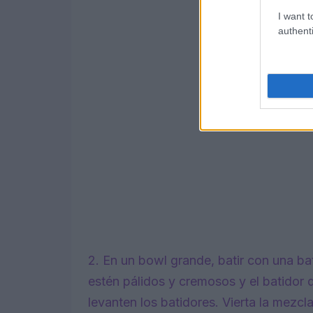
I want t
authenti
2. En un bowl grande, batir con una ba
estén pálidos y cremosos y el batidor 
levanten los batidores. Vierta la mezc