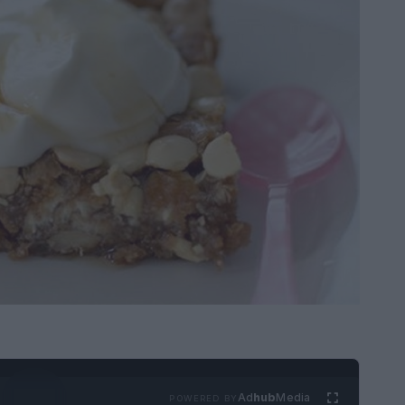
Ad
hub
Media
POWERED BY