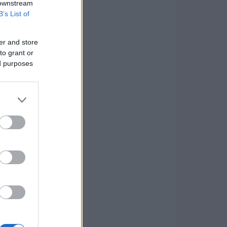
 downstream
B’s List of
er and store
to grant or
ed purposes