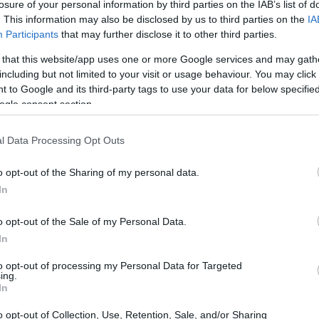
losure of your personal information by third parties on the IAB’s list of
. This information may also be disclosed by us to third parties on the
IA
Participants
that may further disclose it to other third parties.
 that this website/app uses one or more Google services and may gath
including but not limited to your visit or usage behaviour. You may click 
 to Google and its third-party tags to use your data for below specifi
ogle consent section.
rina y nueces
l Data Processing Opt Outs
da en cubos
o opt-out of the Sharing of my personal data.
In
o opt-out of the Sale of my Personal Data.
In
to opt-out of processing my Personal Data for Targeted
ing.
In
o opt-out of Collection, Use, Retention, Sale, and/or Sharing