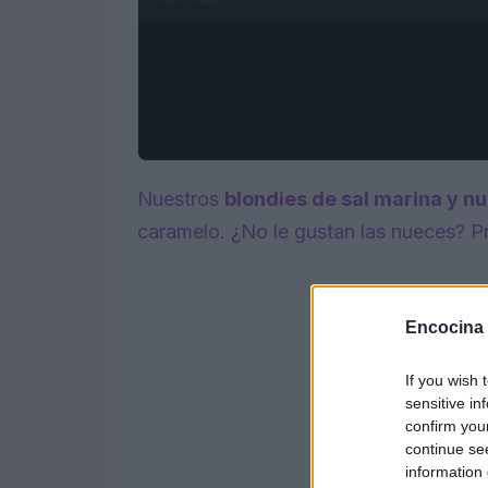
Nuestros
blondies de sal marina y n
caramelo. ¿No le gustan las nueces? 
Encocina
If you wish 
sensitive in
confirm you
continue se
information 