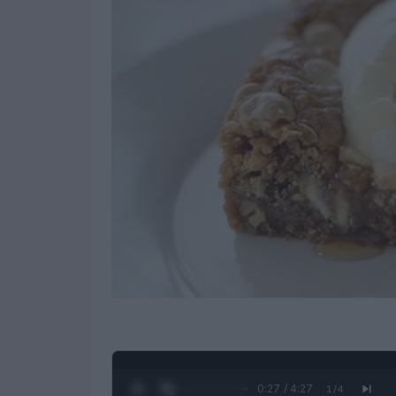
0:28 / 4:27
1
/
4