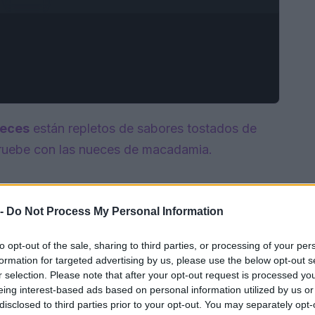
ueces
están repletos de sabores tostados de
Pruebe con las nueces de macadamia.
 -
Do Not Process My Personal Information
to opt-out of the sale, sharing to third parties, or processing of your per
formation for targeted advertising by us, please use the below opt-out s
r selection. Please note that after your opt-out request is processed y
eing interest-based ads based on personal information utilized by us or
disclosed to third parties prior to your opt-out. You may separately opt-