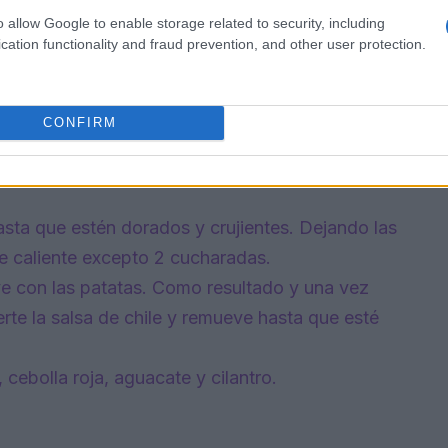
o allow Google to enable storage related to security, including
cation functionality and fraud prevention, and other user protection.
s y el tomate a una batidora. Añade la cebolla,
 (60 g) del líquido de cocción de los pimientos.
 más líquido si es necesario si la salsa está
CONFIRM
los. Añade a una plancha con unas 2 tazas (480
 hasta que estén dorados y crujientes. Dejando las
eite caliente excepto 2 cucharadas.
ve con las patatas. Como resultado y una vez
rte la salsa de chile y remueve hasta que esté
 cebolla roja, aguacate y cilantro.