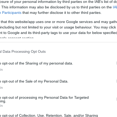
losure of your personal information by third parties on the IAB’s list of
. This information may also be disclosed by us to third parties on the
IA
Participants
that may further disclose it to other third parties.
 that this website/app uses one or more Google services and may gath
including but not limited to your visit or usage behaviour. You may click 
 to Google and its third-party tags to use your data for below specifi
ogle consent section.
l Data Processing Opt Outs
o opt-out of the Sharing of my personal data.
In
o opt-out of the Sale of my Personal Data.
uiles
In
ión es para 4 porciones:
to opt-out of processing my Personal Data for Targeted
ing.
In
illas
llas
o opt-out of Collection, Use, Retention, Sale, and/or Sharing