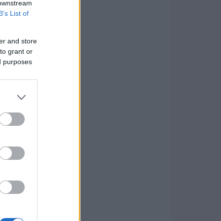
 downstream
B’s List of
er and store
to grant or
ed purposes