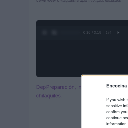
Cómo hacer Chilaquiles: el aperitivo típico mexicano
0:28 / 3:19
1
/
4
Encocina
DepPreparación, ingredientes y todo l
chilaquiles.
If you wish 
sensitive in
confirm you
continue se
information 