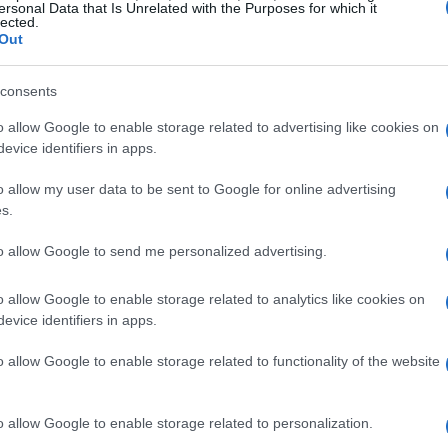
ersonal Data that Is Unrelated with the Purposes for which it
illas
lected.
Out
s de agua (720 mL)
consents
o allow Google to enable storage related to advertising like cookies on
ángulos
evice identifiers in apps.
o allow my user data to be sent to Google for online advertising
menuzado, para servir
s.
rtada en dados, para servir
to allow Google to send me personalized advertising.
ado, para servir
o allow Google to enable storage related to analytics like cookies on
evice identifiers in apps.
o allow Google to enable storage related to functionality of the website
mbina los guajillos, las anclas, los chiles de
 también agrega el agua. Lleva a ebullición a
o allow Google to enable storage related to personalization.
minutos, o hasta que los chiles se rehidraten y