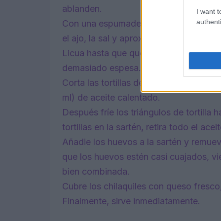
ablanden.
I want t
authenti
Con una espumadera, pasa los pimiento
el ajo, la sal y aproximadamente ½ taza
Licua hasta que quede suave, añadiendo
demasiado espesa.
Corta las tortillas de maíz en triángu
ml) de aceite calentado.
Después fríe los triángulos de tortilla
tortillas en la sartén, retira todo el ac
Añadie los huevos a la sartén y remue
que los huevos estén casi cuajados, vie
bien combinada.
Cubre los chilaquiles con queso fresco,
Finalmente, sirve inmediatamente.