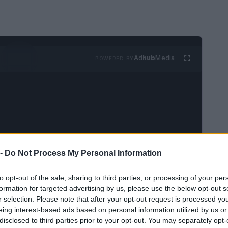
Ad
hub
Media
POWERED BY
 -
Do Not Process My Personal Information
o que debes saber para hacer unos deliciosos
to opt-out of the sale, sharing to third parties, or processing of your per
formation for targeted advertising by us, please use the below opt-out s
r selection. Please note that after your opt-out request is processed y
eing interest-based ads based on personal information utilized by us or
disclosed to third parties prior to your opt-out. You may separately opt-