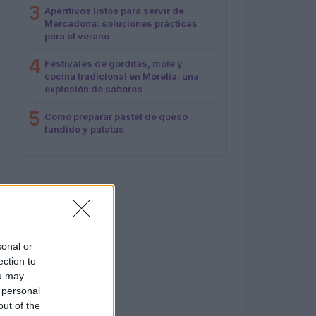
3
Aperitivos listos para servir de
Mercadona: soluciones prácticas
para el verano
4
Festivales de gorditas, mole y
cocina tradicional en Morelia: una
explosión de sabores
5
Cómo preparar pastel de queso
fundido y patatas
sonal or
ection to
ou may
 personal
out of the