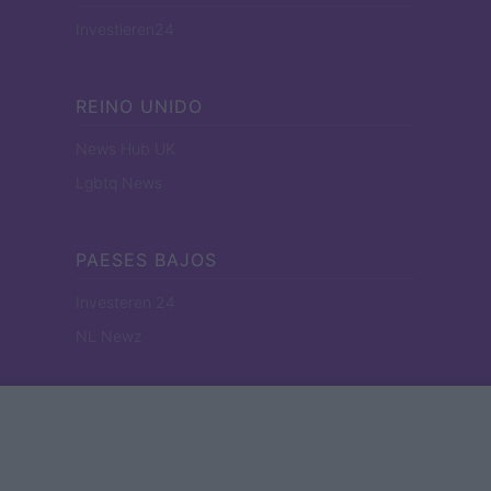
Investieren24
REINO UNIDO
News Hub UK
Lgbtq News
PAESES BAJOS
Investeren 24
NL Newz