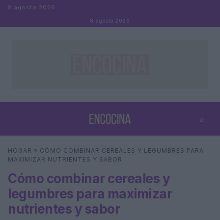
Saltar al contenido
8 agosto 2026
8 agosto 2026
⌕
×
⌕
HOGAR
»
CÓMO COMBINAR CEREALES Y LEGUMBRES PARA
Buscar
MAXIMIZAR NUTRIENTES Y SABOR
Cómo combinar cereales y
legumbres para maximizar
nutrientes y sabor