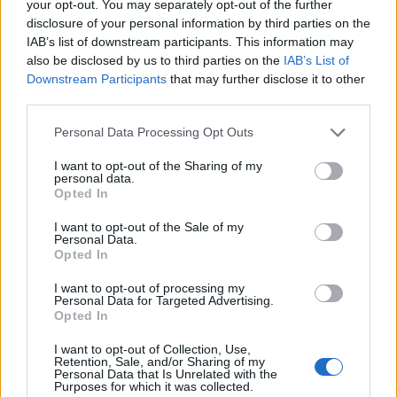
your opt-out. You may separately opt-out of the further
para una alimentación equilibrada
disclosure of your personal information by third parties on the
IAB’s list of downstream participants. This information may
La combinación de cereales y legumbres es una de
also be disclosed by us to third parties on the
IAB’s List of
las formas más efectivas de obtener proteínas
Downstream Participants
that may further disclose it to other
third parties.
completas y una nutrición equilibrada. Al seguir
técnicas adecuadas de remojo, cocción y sazón,
Please note that this website/app uses one or more Google
Personal Data Processing Opt Outs
services and may gather and store information including but
se puede maximizar el valor nutritivo y el sabor de
not limited to your visit or usage behaviour. You may click to
I want to opt-out of the Sharing of my
estos alimentos. Ya sea en bowls, guisos o
personal data.
grant or deny consent to Google and its third-party tags to
Opted In
ensaladas, las posibilidades son infinitas y
use your data for below specified purposes in below Google
consent section.
deliciosas.
I want to opt-out of the Sale of my
Personal Data.
Opted In
Incorporar esta combinación en la dieta diaria no
I want to opt-out of processing my
solo mejora la salud, sino que también enriquece la
Personal Data for Targeted Advertising.
Opted In
experiencia culinaria con una variedad de sabores
y texturas. Así que, la próxima vez que planees una
I want to opt-out of Collection, Use,
Retention, Sale, and/or Sharing of my
comida, considera la poderosa sinergia de los
Personal Data that Is Unrelated with the
Purposes for which it was collected.
cereales y las legumbres para crear platos que son