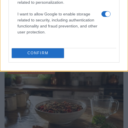
related to personalization.
I want to allow Google to enable storage
related to security, including authentication
functionality and fraud prevention, and other
user protection.
CONFIRM
Sigue leyendo
CEREALES Y LEGUMBRES