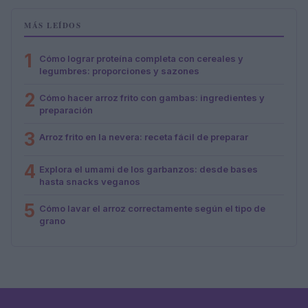
MÁS LEÍDOS
1
Cómo lograr proteína completa con cereales y
legumbres: proporciones y sazones
2
Cómo hacer arroz frito con gambas: ingredientes y
preparación
3
Arroz frito en la nevera: receta fácil de preparar
4
Explora el umami de los garbanzos: desde bases
hasta snacks veganos
5
Cómo lavar el arroz correctamente según el tipo de
grano