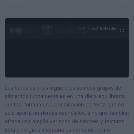
0:29 /
Ad
hub
Media
POWERED
1
/
4
3:55
BY
Los cereales y las legumbres son dos grupos de
alimentos fundamentales en una dieta equilibrada.
Juntos, forman una combinación perfecta que no
solo aporta nutrientes esenciales, sino que también
ofrece una amplia variedad de sabores y texturas.
Esta sinergia alimentaria es conocida como