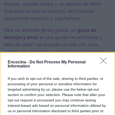
frescas, tomates cherry y un aderezo de tahini.
Este plato no solo es nutritivo, sino también
visualmente atractivo y satisfactorio.
Para los amantes de los guisos, un
guiso de
lentejas y arroz
es una opción reconfortante y
llena de sabor. Las lentejas cocidas con arroz,
cebolla, ajo, zanahoria y especias como comino y
pimentón crean un plato cálido y nutritivo que es
Encocina -
Do Not Process My Personal
perfecto para cualquier época del año.
Information
Otra idea es un
bowl de trigo bulgur y frijoles
If you wish to opt-out of the sale, sharing to third parties, or
processing of your personal or sensitive information for
negros
con aguacate, maíz y un aderezo de limón
targeted advertising by us, please use the below opt-out
y cilantro. Este plato es fresco, lleno de nutrientes
section to confirm your selection. Please note that after your
y perfecto para días calurosos.
opt-out request is processed you may continue seeing
interest-based ads based on personal information utilized by
us or personal information disclosed to third parties prior to
Conclusión: la combinación perfecta