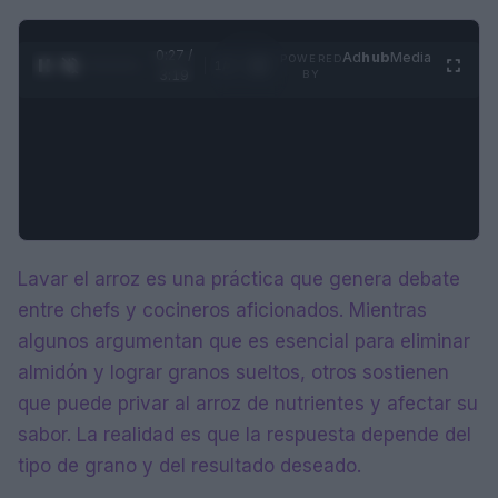
0:28 /
Ad
hub
Media
POWERED
1
/
4
3:19
BY
Lavar el arroz es una práctica que genera debate
entre chefs y cocineros aficionados. Mientras
algunos argumentan que es esencial para eliminar
almidón y lograr granos sueltos, otros sostienen
que puede privar al arroz de nutrientes y afectar su
sabor. La realidad es que la respuesta depende del
tipo de grano y del resultado deseado.