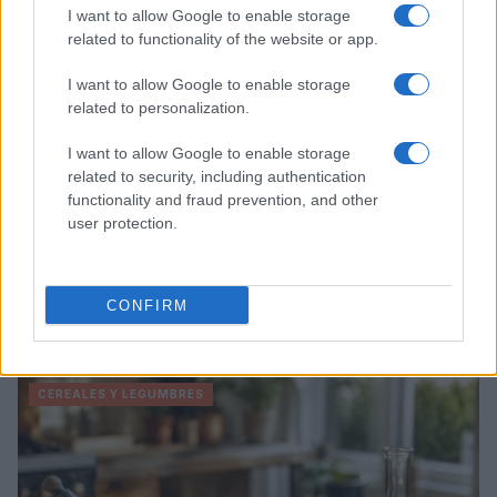
I want to allow Google to enable storage
related to functionality of the website or app.
I want to allow Google to enable storage
related to personalization.
I want to allow Google to enable storage
related to security, including authentication
functionality and fraud prevention, and other
user protection.
Cómo lograr proteína completa con cereales y
CONFIRM
legumbres: proporciones y sazones
Lucía Fernández · 1 Ago 2026
CEREALES Y LEGUMBRES