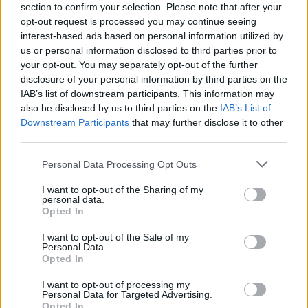
cremoso o glutinoso, puede ser mejor minimizar el
section to confirm your selection. Please note that after your
opt-out request is processed you may continue seeing
enjuague. Recuerda que la práctica y la
interest-based ads based on personal information utilized by
experimentación son clave para dominar esta
us or personal information disclosed to third parties prior to
técnica. Con estos consejos, estarás listo para
your opt-out. You may separately opt-out of the further
disclosure of your personal information by third parties on the
preparar arroz perfecto en cada ocasión.
IAB’s list of downstream participants. This information may
also be disclosed by us to third parties on the
IAB’s List of
Downstream Participants
that may further disclose it to other
third parties.
AUTOR
Diego Romero
Please note that this website/app uses one or more Google
Personal Data Processing Opt Outs
services and may gather and store information including but
Diego Romero trabajó en cocinas de Madrid y
not limited to your visit or usage behaviour. You may click to
I want to opt-out of the Sharing of my
Sevilla durante quince años antes de pasar al
personal data.
grant or deny consent to Google and its third-party tags to
periodismo gastronómico. Especializado en
Opted In
use your data for below specified purposes in below Google
recetas tradicionales reinterpretadas.
consent section.
I want to opt-out of the Sale of my
Personal Data.
Opted In
I want to opt-out of processing my
Personal Data for Targeted Advertising.
Opted In