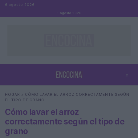
Saltar al contenido
6 agosto 2026
6 agosto 2026
⌕
×
⌕
HOGAR
»
CÓMO LAVAR EL ARROZ CORRECTAMENTE SEGÚN
Buscar
EL TIPO DE GRANO
Cómo lavar el arroz
correctamente según el tipo de
grano