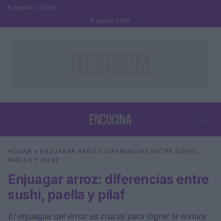
Saltar al contenido
6 agosto 2026
6 agosto 2026
⌕
×
⌕
HOGAR
»
ENJUAGAR ARROZ: DIFERENCIAS ENTRE SUSHI,
Buscar
PAELLA Y PILAF
Enjuagar arroz: diferencias entre
sushi, paella y pilaf
El enjuague del arroz es crucial para lograr la textura