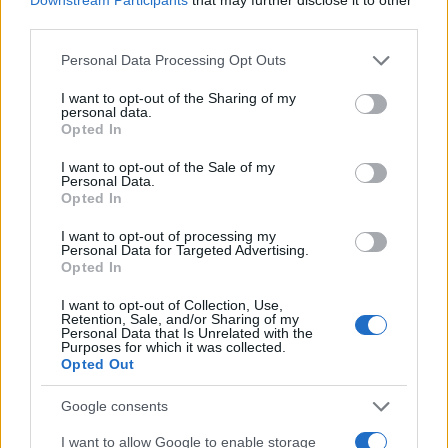
third parties.
Please note that this website/app uses one or more Google
Personal Data Processing Opt Outs
services and may gather and store information including but
not limited to your visit or usage behaviour. You may click to
I want to opt-out of the Sharing of my
personal data.
grant or deny consent to Google and its third-party tags to
Opted In
use your data for below specified purposes in below Google
consent section.
I want to opt-out of the Sale of my
Personal Data.
Opted In
I want to opt-out of processing my
Personal Data for Targeted Advertising.
Opted In
I want to opt-out of Collection, Use,
Retention, Sale, and/or Sharing of my
Personal Data that Is Unrelated with the
Purposes for which it was collected.
Opted Out
Google consents
I want to allow Google to enable storage