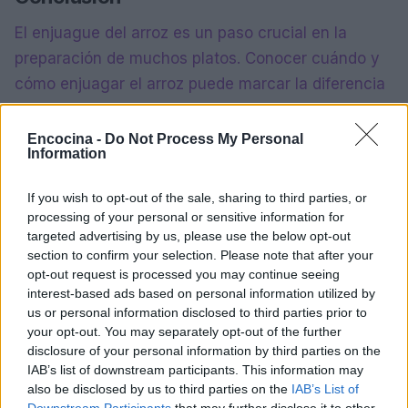
El enjuague del arroz es un paso crucial en la
preparación de muchos platos. Conocer cuándo y
cómo enjuagar el arroz puede marcar la diferencia
entre un plato mediocre y uno excepcional. Al
seguir las pautas adecuadas para cada tipo de
Encocina -
Do Not Process My Personal
Information
arroz y receta, se puede lograr la textura perfecta
y disfrutar de platos deliciosos y bien preparados.
If you wish to opt-out of the sale, sharing to third parties, or
processing of your personal or sensitive information for
targeted advertising by us, please use the below opt-out
section to confirm your selection. Please note that after your
AUTOR
opt-out request is processed you may continue seeing
Diego Romero
interest-based ads based on personal information utilized by
Diego Romero trabajó en cocinas de Madrid y
us or personal information disclosed to third parties prior to
Sevilla durante quince años antes de pasar al
your opt-out. You may separately opt-out of the further
periodismo gastronómico. Especializado en
disclosure of your personal information by third parties on the
recetas tradicionales reinterpretadas.
IAB’s list of downstream participants. This information may
also be disclosed by us to third parties on the
IAB’s List of
Downstream Participants
that may further disclose it to other