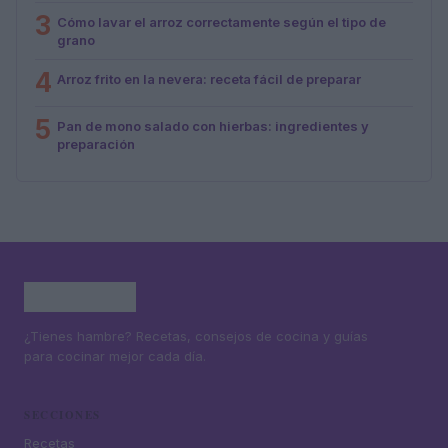
3
Cómo lavar el arroz correctamente según el tipo de
grano
4
Arroz frito en la nevera: receta fácil de preparar
5
Pan de mono salado con hierbas: ingredientes y
preparación
¿Tienes hambre? Recetas, consejos de cocina y guías
para cocinar mejor cada día.
SECCIONES
Recetas