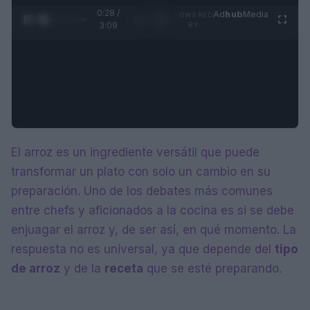
0:29 /
Ad
hub
Media
POWERED
1
/
4
3:09
BY
El arroz es un ingrediente versátil que puede
transformar un plato con solo un cambio en su
preparación. Uno de los debates más comunes
entre chefs y aficionados a la cocina es si se debe
enjuagar el arroz y, de ser así, en qué momento. La
respuesta no es universal, ya que depende del
tipo
de arroz
y de la
receta
que se esté preparando.