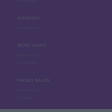
InvestirMag
ALEMANIA
Investieren24
REINO UNIDO
News Hub UK
Lgbtq News
PAESES BAJOS
Investeren 24
NL Newz