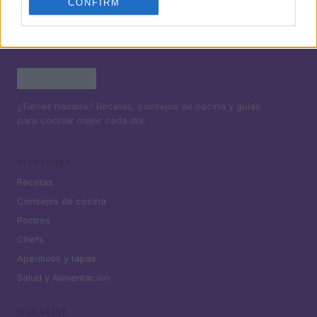
CONFIRM
¿Tienes hambre? Recetas, consejos de cocina y guías
para cocinar mejor cada día.
SECCIONES
Recetas
Consejos de cocina
Postres
Chefs
Aperitivos y tapas
Salud y Alimentación
MAGAZINE