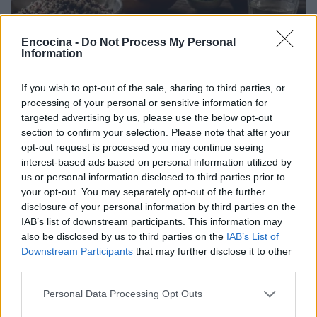
Encocina -
Do Not Process My Personal
Information
If you wish to opt-out of the sale, sharing to third parties, or
processing of your personal or sensitive information for
Chefs peruanos y ecuatorianos exploran las raíces y
targeted advertising by us, please use the below opt-out
diferencias de sus gastronomías
section to confirm your selection. Please note that after your
María Vázquez · 3 Ago 2026
opt-out request is processed you may continue seeing
interest-based ads based on personal information utilized by
CHEFS
us or personal information disclosed to third parties prior to
your opt-out. You may separately opt-out of the further
disclosure of your personal information by third parties on the
IAB’s list of downstream participants. This information may
also be disclosed by us to third parties on the
IAB’s List of
Downstream Participants
that may further disclose it to other
third parties.
Please note that this website/app uses one or more Google
Personal Data Processing Opt Outs
services and may gather and store information including but