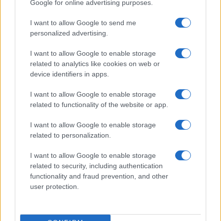
Google for online advertising purposes.
accesible y delicioso
María Vázquez · 2 Ago 2026
I want to allow Google to send me
personalized advertising.
I want to allow Google to enable storage
MÁS LEÍDOS
related to analytics like cookies on web or
device identifiers in apps.
1
Famosos apoyan a la selección española en el
Mundial 2026
I want to allow Google to enable storage
related to functionality of the website or app.
2
Davivienda Restaurant Tour 2026: Una experiencia
gastronómica única en Colombia
I want to allow Google to enable storage
3
related to personalization.
La tamborrada de San Sebastián: un festín de cultura y
gastronomía
I want to allow Google to enable storage
4
Descubre la nueva colaboración entre Nespresso y
related to security, including authentication
Oatly para disfrutar café con avena
functionality and fraud prevention, and other
user protection.
5
Descubre cómo Pía Quintana hace de la cocina un arte
accesible y delicioso