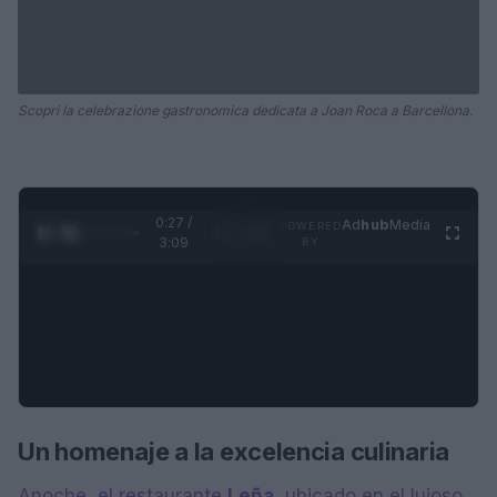
Scopri la celebrazione gastronomica dedicata a Joan Roca a Barcellona.
0:28 /
Ad
hub
Media
POWERED
1
/
4
3:09
BY
Un homenaje a la excelencia culinaria
Anoche, el restaurante
Leña
, ubicado en el lujoso