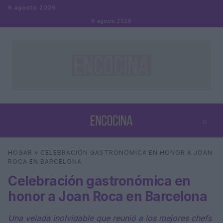
Saltar al contenido
6 agosto 2026
6 agosto 2026
⌕
×
⌕
HOGAR
»
CELEBRACIÓN GASTRONÓMICA EN HONOR A JOAN
Buscar
ROCA EN BARCELONA
Celebración gastronómica en
honor a Joan Roca en Barcelona
Una velada inolvidable que reunió a los mejores chefs