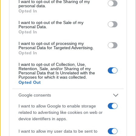
not limited to your visit or usage behaviour. You may click to
I want to opt-out of the Sharing of my
personal data.
grant or deny consent to Google and its third-party tags to
Opted In
use your data for below specified purposes in below Google
consent section.
Descubre los consejos de los chefs para dominar la
I want to opt-out of the Sale of my
Personal Data.
cocina a la parrilla
Opted In
María Vázquez · 3 Ago 2026
I want to opt-out of processing my
Personal Data for Targeted Advertising.
CHEFS
Opted In
I want to opt-out of Collection, Use,
Retention, Sale, and/or Sharing of my
Personal Data that Is Unrelated with the
Purposes for which it was collected.
Opted Out
Google consents
I want to allow Google to enable storage
related to advertising like cookies on web or
device identifiers in apps.
I want to allow my user data to be sent to
Descubre cómo Pía Quintana hace de la cocina un arte