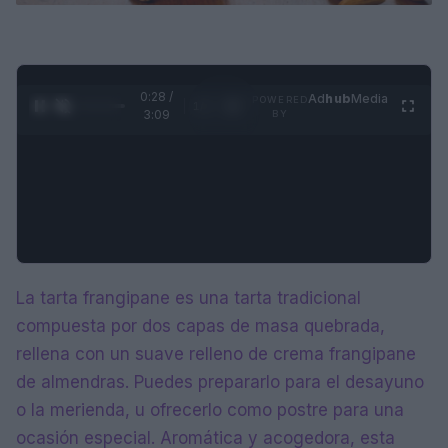
0:28 /
Ad
hub
Media
POWERED
1
/
4
3:09
BY
La tarta frangipane es una tarta tradicional
compuesta por dos capas de masa quebrada,
rellena con un suave relleno de crema frangipane
de almendras. Puedes prepararlo para el desayuno
o la merienda, u ofrecerlo como postre para una
ocasión especial. Aromática y acogedora, esta