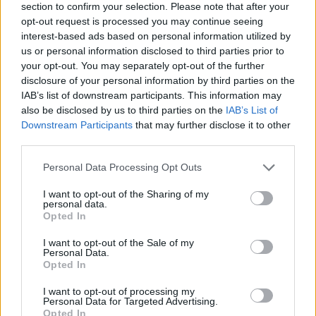
section to confirm your selection. Please note that after your
opt-out request is processed you may continue seeing
interest-based ads based on personal information utilized by
us or personal information disclosed to third parties prior to
your opt-out. You may separately opt-out of the further
disclosure of your personal information by third parties on the
IAB’s list of downstream participants. This information may
also be disclosed by us to third parties on the
IAB’s List of
Downstream Participants
that may further disclose it to other
third parties.
Please note that this website/app uses one or more Google
Personal Data Processing Opt Outs
services and may gather and store information including but
Cómo hacer tarta de queso en freidora de aire
not limited to your visit or usage behaviour. You may click to
I want to opt-out of the Sharing of my
personal data.
perfecta: guía definitiva
grant or deny consent to Google and its third-party tags to
Opted In
use your data for below specified purposes in below Google
Diego Romero · 7 Ago 2026
consent section.
I want to opt-out of the Sale of my
Personal Data.
RECETAS
Opted In
I want to opt-out of processing my
Personal Data for Targeted Advertising.
Opted In