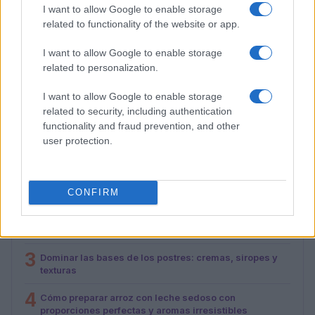
I want to allow Google to enable storage
related to functionality of the website or app.
I want to allow Google to enable storage
related to personalization.
Aguacate en la cocina: 10 recetas rápidas y deliciosas
Lucía Fernández · 4 Ago 2026
I want to allow Google to enable storage
related to security, including authentication
functionality and fraud prevention, and other
user protection.
MÁS LEÍDOS
1
Cómo hacer sushi de oreo: ingredientes y preparación
CONFIRM
2
Día mundial de la tarta de queso 2026: recetas y
curiosidades
3
Dominar las bases de los postres: cremas, siropes y
texturas
4
Cómo preparar arroz con leche sedoso con
proporciones perfectas y aromas irresistibles