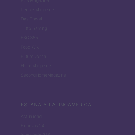
B2B Magazine
People Magazine
Day Travel
Tutto Gaming
ESG 365
Food Wiki
FuturoDonna
HomeMagazine
SecondHomeMagazine
ESPANA Y LATINOAMERICA
Actualidad
Finanzas 24
Investindo 365