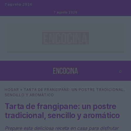
Saltar al contenido
7 agosto 2026
7 agosto 2026
⌕
×
⌕
HOGAR
»
TARTA DE FRANGIPANE: UN POSTRE TRADICIONAL,
Buscar
SENCILLO Y AROMÁTICO
Tarta de frangipane: un postre
tradicional, sencillo y aromático
Prepare esta deliciosa receta en casa para disfrutar