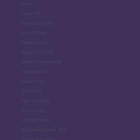
Newz
Newz US
Newz California
Newz Texas
Newz Florida
Newz New York
Newz Pennsylvania
Newz Illinois
Newz Ohio
Gameland
Hig Tech Mag
Scoop Mag
Lgbtqia News
Motors Magazine 365
Day Travel 365