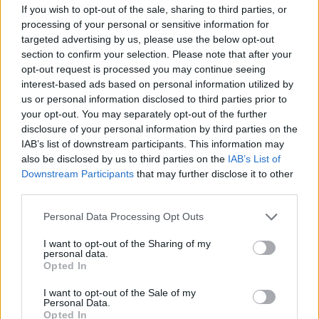
If you wish to opt-out of the sale, sharing to third parties, or
Lucía Fernández · 8 Ago 2026
processing of your personal or sensitive information for
targeted advertising by us, please use the below opt-out
RECETAS
section to confirm your selection. Please note that after your
opt-out request is processed you may continue seeing
interest-based ads based on personal information utilized by
us or personal information disclosed to third parties prior to
your opt-out. You may separately opt-out of the further
disclosure of your personal information by third parties on the
IAB’s list of downstream participants. This information may
also be disclosed by us to third parties on the
IAB’s List of
Downstream Participants
that may further disclose it to other
third parties.
Please note that this website/app uses one or more Google
Personal Data Processing Opt Outs
services and may gather and store information including but
not limited to your visit or usage behaviour. You may click to
I want to opt-out of the Sharing of my
Plan de comidas semanal con recetas rápidas y
personal data.
grant or deny consent to Google and its third-party tags to
económicas
Opted In
use your data for below specified purposes in below Google
Diego Romero · 5 Ago 2026
consent section.
I want to opt-out of the Sale of my
Personal Data.
RECETAS
Opted In