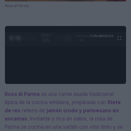
Rosa di Parma
0:24 /
Ad
hub
Media
POWERED
1
/
4
3:55
BY
Rosa di Parma
es una carne asada tradicional
típica de la cocina emiliana, preparada con
filete
de res
relleno de
jamón crudo y parmesano en
escamas
. Invitante y rica en sabor, la rosa de
Parma se cocina en una sartén con vino tinto y se