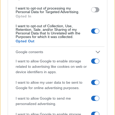
I want to opt-out of processing my
Personal Data for Targeted Advertising.
Opted In
I want to opt-out of Collection, Use,
Retention, Sale, and/or Sharing of my
Personal Data that Is Unrelated with the
Purposes for which it was collected.
Opted Out
Google consents
I want to allow Google to enable storage
related to advertising like cookies on web or
Aguacate en la cocina: 10 recetas rápidas y deliciosas
device identifiers in apps.
Lucía Fernández · 4 Ago 2026
I want to allow my user data to be sent to
Google for online advertising purposes.
MÁS LEÍDOS
I want to allow Google to send me
personalized advertising.
1
Cómo lograr pechuga de pollo jugosa con técnicas
profesionales
I want to allow Google to enable storage