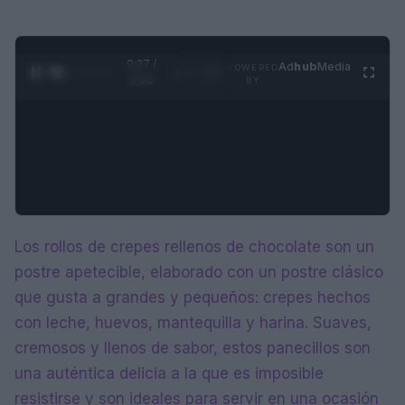
0:28 /
Ad
hub
Media
POWERED
1
/
4
3:55
BY
Los rollos de crepes rellenos de chocolate son un
postre apetecible, elaborado con un postre clásico
que gusta a grandes y pequeños: crepes hechos
con leche, huevos, mantequilla y harina. Suaves,
cremosos y llenos de sabor, estos panecillos son
una auténtica delicia a la que es imposible
resistirse y son ideales para servir en una ocasión