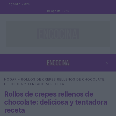
Saltar al contenido
10 agosto 2026
10 agosto 2026
⌕
×
⌕
HOGAR
»
ROLLOS DE CREPES RELLENOS DE CHOCOLATE:
Buscar
DELICIOSA Y TENTADORA RECETA
Rollos de crepes rellenos de
chocolate: deliciosa y tentadora
receta