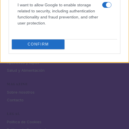
¿Tienes hambre? Recetas, consejos de cocina y guías
I want to allow Google to enable storage
para cocinar mejor cada día.
related to security, including authentication
functionality and fraud prevention, and other
user protection.
SECCIONES
Recetas
Consejos de cocina
CONFIRM
Postres
Chefs
Aperitivos y tapas
Salud y Alimentación
MAGAZINE
Sobre nosotros
Contacto
LEGAL
Política de Cookies