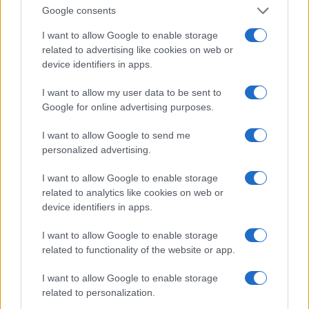
Google consents
1
Cómo hacer sushi de oreo: ingredientes y preparación
I want to allow Google to enable storage
2
Día mundial de la tarta de queso 2026: recetas y
related to advertising like cookies on web or
curiosidades
device identifiers in apps.
3
Dominar las bases de los postres: cremas, siropes y
I want to allow my user data to be sent to
texturas
Google for online advertising purposes.
4
Cómo hacer tarta de queso en freidora de aire
I want to allow Google to send me
perfecta: guía definitiva
personalized advertising.
5
Cómo preparar arroz con leche sedoso con
I want to allow Google to enable storage
proporciones perfectas y aromas irresistibles
related to analytics like cookies on web or
device identifiers in apps.
I want to allow Google to enable storage
related to functionality of the website or app.
I want to allow Google to enable storage
related to personalization.