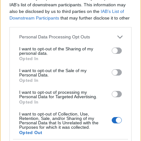
IAB’s list of downstream participants. This information may
POSTRES
also be disclosed by us to third parties on the
IAB’s List of
Downstream Participants
that may further disclose it to other
third parties.
Please note that this website/app uses one or more Google
Personal Data Processing Opt Outs
services and may gather and store information including but
not limited to your visit or usage behaviour. You may click to
I want to opt-out of the Sharing of my
personal data.
grant or deny consent to Google and its third-party tags to
Opted In
use your data for below specified purposes in below Google
consent section.
I want to opt-out of the Sale of my
Personal Data.
Opted In
I want to opt-out of processing my
Descubre los secretos de los postres tradicionales
Personal Data for Targeted Advertising.
más irresistibles
Opted In
Andrés Navarro · 9 Ago 2026
I want to opt-out of Collection, Use,
Retention, Sale, and/or Sharing of my
Personal Data that Is Unrelated with the
Purposes for which it was collected.
Opted Out
MÁS LEÍDOS