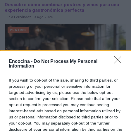
Descubre cómo combinar postres y vinos para una
experiencia gastronómica perfecta
Lucía Fernández · 9 Ago 2026
POSTRES
Encocina -
Do Not Process My Personal
Information
If you wish to opt-out of the sale, sharing to third parties, or
processing of your personal or sensitive information for
targeted advertising by us, please use the below opt-out
section to confirm your selection. Please note that after your
opt-out request is processed you may continue seeing
interest-based ads based on personal information utilized by
Cómo crear postres foodporn con técnicas
profesionales
us or personal information disclosed to third parties prior to
your opt-out. You may separately opt-out of the further
María Vázquez · 9 Ago 2026
disclosure of your personal information by third parties on the