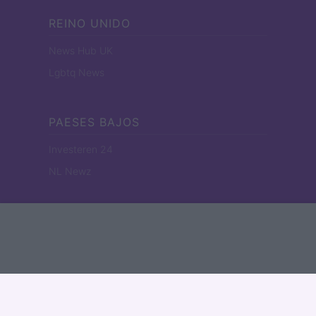
REINO UNIDO
News Hub UK
Lgbtq News
PAESES BAJOS
Investeren 24
NL Newz