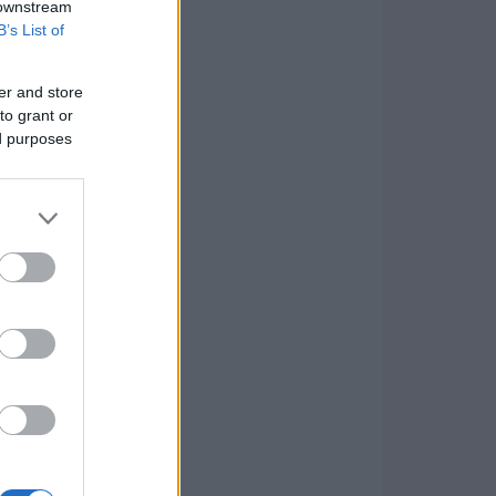
 downstream
B’s List of
er and store
to grant or
ed purposes