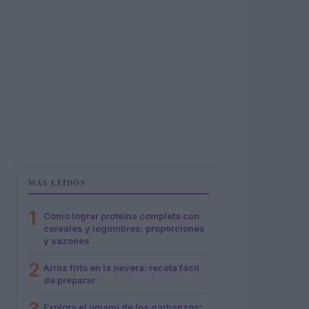
MÁS LEÍDOS
1
Cómo lograr proteína completa con
cereales y legumbres: proporciones
y sazones
2
Arroz frito en la nevera: receta fácil
de preparar
Explora el umami de los garbanzos: