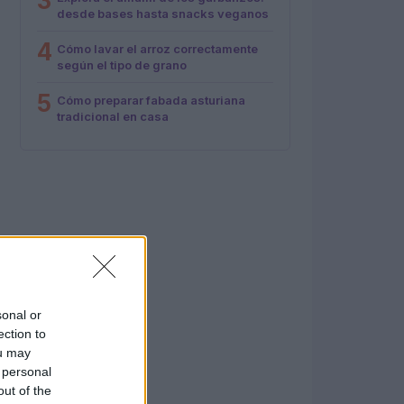
3
desde bases hasta snacks veganos
4
Cómo lavar el arroz correctamente
según el tipo de grano
5
Cómo preparar fabada asturiana
tradicional en casa
sonal or
ection to
ou may
 personal
out of the