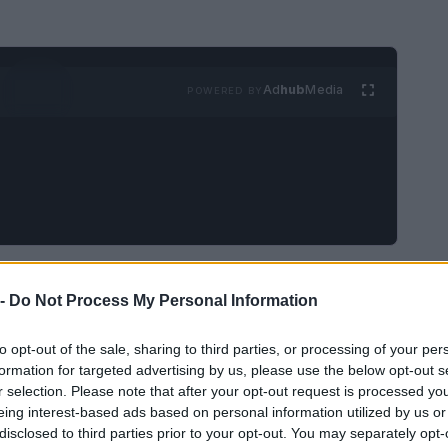
Ad
hub
Media
POWERED BY
n plato claramente otoñal, con un aspecto
 -
Do Not Process My Personal Information
ida reconfortante, fácil de preparar y también
ue puedes enriquecer con la adición de
to opt-out of the sale, sharing to third parties, or processing of your per
n toque extra de sabor y gusto.
formation for targeted advertising by us, please use the below opt-out s
r selection. Please note that after your opt-out request is processed y
eing interest-based ads based on personal information utilized by us or
disclosed to third parties prior to your opt-out. You may separately opt-