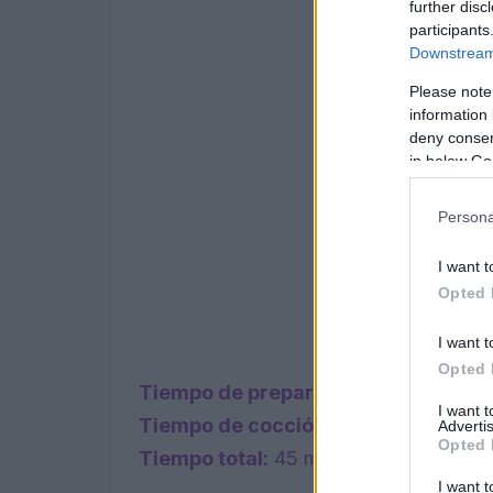
further disc
participants
Downstream 
Please note
information 
deny consent
in below Go
Persona
I want t
Opted 
I want t
Opted 
Tiempo de preparación:
15 minutos
I want 
Tiempo de cocción:
30 minutos
Advertis
Opted 
Tiempo total:
45 minutos
I want t