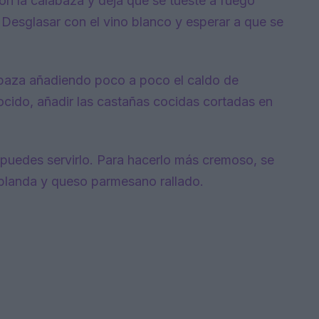
con la calabaza y deja que se tueste a fuego
. Desglasar con el vino blanco y esperar a que se
labaza añadiendo poco a poco el caldo de
cocido, añadir las castañas cocidas cortadas en
, puedes servirlo. Para hacerlo más cremoso, se
blanda y queso parmesano rallado.