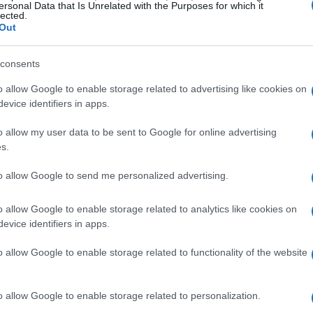
ersonal Data that Is Unrelated with the Purposes for which it
to de calabaza
lected.
Out
consents
o allow Google to enable storage related to advertising like cookies on
evice identifiers in apps.
o allow my user data to be sent to Google for online advertising
s.
to allow Google to send me personalized advertising.
o allow Google to enable storage related to analytics like cookies on
evice identifiers in apps.
o allow Google to enable storage related to functionality of the website
la en el fondo de una cacerola con un poco de
o allow Google to enable storage related to personalization.
a calabaza cortada en dados pequeños y deja que