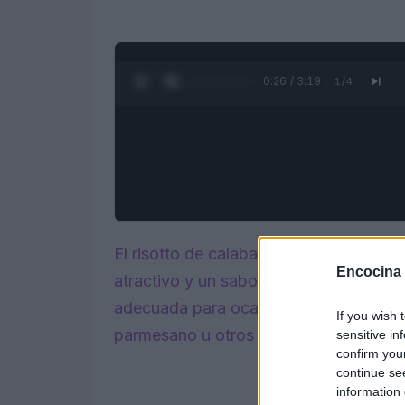
0:28 / 3:19
1
/
4
El risotto de calabaza y castañas es u
Encocina
atractivo y un sabor delicado. Una com
adecuada para ocasiones especiales, q
If you wish 
parmesano u otros quesos para darle u
sensitive in
confirm you
continue se
information 