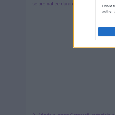
se aromatice durante unos minutos.
I want t
authenti