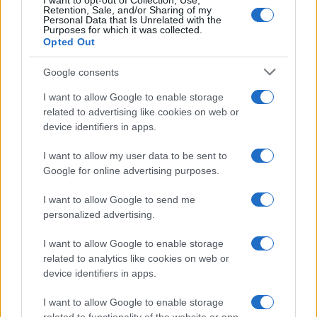
I want to opt-out of Collection, Use,
Retention, Sale, and/or Sharing of my
Personal Data that Is Unrelated with the
Cómo preparar una salmorreta perfecta para arroces
Purposes for which it was collected.
exquisitos
Opted Out
María Vázquez · 1 Ago 2026
Google consents
I want to allow Google to enable storage
MÁS LEÍDOS
related to advertising like cookies on web or
device identifiers in apps.
1
Patatas especiadas al horno: una guarnición sencilla y
I want to allow my user data to be sent to
sabrosa
Google for online advertising purposes.
2
Cómo hacer arroz frito con gambas: ingredientes y
preparación
I want to allow Google to send me
personalized advertising.
3
Arroz frito en la nevera: receta fácil de preparar
I want to allow Google to enable storage
4
related to analytics like cookies on web or
Cómo lavar el arroz correctamente según el tipo de
grano
device identifiers in apps.
5
Cómo preparar fabada asturiana tradicional en casa
I want to allow Google to enable storage