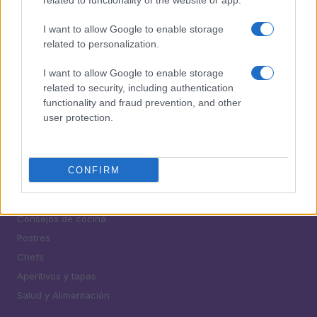
related to functionality of the website or app.
I want to allow Google to enable storage
related to personalization.
I want to allow Google to enable storage
related to security, including authentication
functionality and fraud prevention, and other
user protection.
¿Tienes hambre? Recetas, consejos de cocina y guías
para cocinar mejor cada día.
CONFIRM
SECCIONES
Recetas
Consejos de cocina
Postres
Chefs
Aperitivos y tapas
Salud y Alimentación