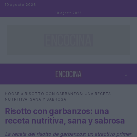
Saltar al contenido
10 agosto 2026
10 agosto 2026
⌕
×
⌕
HOGAR
»
RISOTTO CON GARBANZOS: UNA RECETA
Buscar
NUTRITIVA, SANA Y SABROSA
Risotto con garbanzos: una
receta nutritiva, sana y sabrosa
La receta del risotto de garbanzos: un atractivo primer