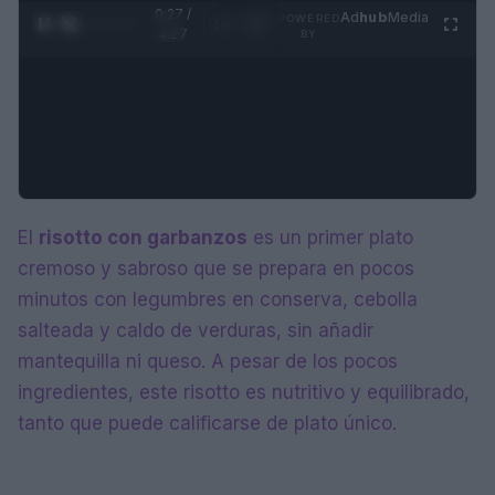
0:28 /
Ad
hub
Media
POWERED
1
/
4
4:27
BY
El
risotto con garbanzos
es un primer plato
cremoso y sabroso que se prepara en pocos
minutos con legumbres en conserva, cebolla
salteada y caldo de verduras, sin añadir
mantequilla ni queso. A pesar de los pocos
ingredientes, este risotto es nutritivo y equilibrado,
tanto que puede calificarse de plato único.