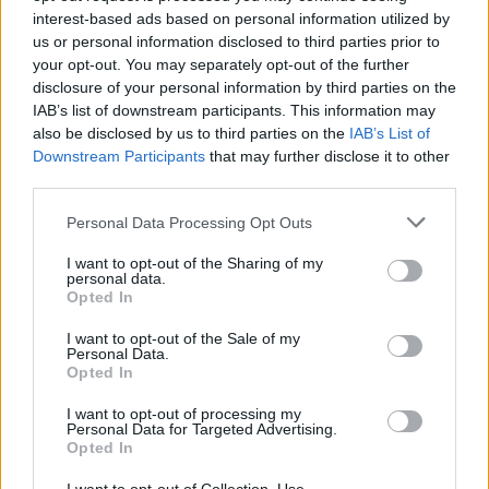
interest-based ads based on personal information utilized by
us or personal information disclosed to third parties prior to
your opt-out. You may separately opt-out of the further
disclosure of your personal information by third parties on the
IAB’s list of downstream participants. This information may
also be disclosed by us to third parties on the
IAB’s List of
Aguacate en la cocina: 10 recetas rápidas y deliciosas
Downstream Participants
that may further disclose it to other
Lucía Fernández · 4 Ago 2026
third parties.
Please note that this website/app uses one or more Google
Personal Data Processing Opt Outs
RECETAS
services and may gather and store information including but
not limited to your visit or usage behaviour. You may click to
I want to opt-out of the Sharing of my
personal data.
grant or deny consent to Google and its third-party tags to
Opted In
use your data for below specified purposes in below Google
consent section.
I want to opt-out of the Sale of my
Personal Data.
Opted In
I want to opt-out of processing my
Personal Data for Targeted Advertising.
Opted In