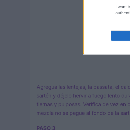
I want t
authenti
Agregua las lentejas, la passata, el ca
sartén y déjelo hervir a fuego lento du
tiernas y pulposas. Verifica de vez en
mezcla no se pegue al fondo de la sart
PASO 3