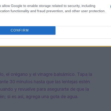
o allow Google to enable storage related to security, including
cation functionality and fraud prevention, and other user protection.
CONFIRM
ldo, el orégano y el vinagre balsámico. Tapa la
rante 30 minutos hasta que las lentejas estén
 cuando y revuelve para asegurarte de que la
én; si es así, agrega una gota de agua.