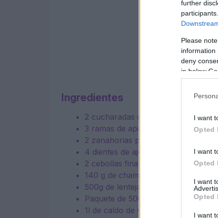
further disc
participants
Downstream 
Please note
information 
deny consent
in below Go
Ingredientes
Persona
2 cucharadas de aceite de colza, má
I want t
3 ramas de apio picadas
Opted 
2 zanahorias picadas
4 dientes de ajo picados
I want t
2 cebollas finamente picadas
Opted 
140 g de champiñones de un paquet
I want 
500g de lentejas rojas secas
Advertis
Opted 
Paquete de 500g de passata
1l de caldo de verduras reducido en
I want t