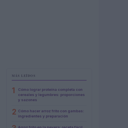
MÁS LEÍDOS
1
Cómo lograr proteína completa con
cereales y legumbres: proporciones
y sazones
2
Cómo hacer arroz frito con gambas:
ingredientes y preparación
Arroz frito en la nevera: receta fácil