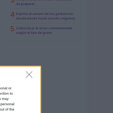
3
de preparar
4
Explora el umami de los garbanzos:
desde bases hasta snacks veganos
5
Cómo lavar el arroz correctamente
según el tipo de grano
sonal or
ection to
ou may
 personal
out of the