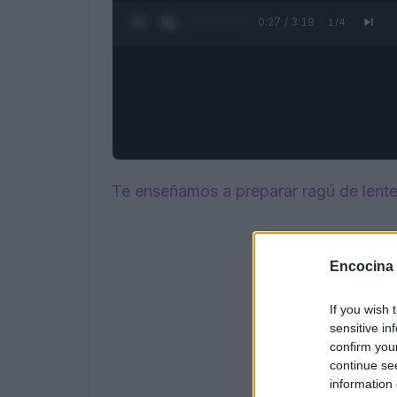
0:28 / 3:19
1
/
4
Te enseñamos a preparar ragú de lente
Encocina
If you wish 
sensitive in
confirm you
continue se
information 