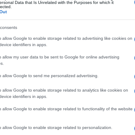
ersonal Data that Is Unrelated with the Purposes for which it
lected.
Out
n fideos con espiral, pelador en juliana o cuchillo
consents
o allow Google to enable storage related to advertising like cookies on
evice identifiers in apps.
o allow my user data to be sent to Google for online advertising
una sartén grande. Agrega el apio, la zanahoria,
s.
-5 minutos a fuego alto para que se ablanden y
to allow Google to send me personalized advertising.
iñones y sofríe durante 2 min más.
o allow Google to enable storage related to analytics like cookies on
evice identifiers in apps.
o allow Google to enable storage related to functionality of the website
o allow Google to enable storage related to personalization.