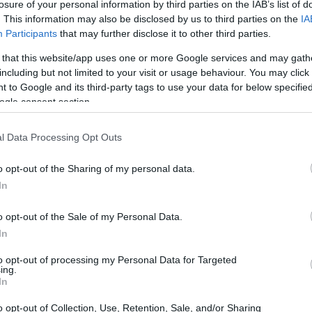
losure of your personal information by third parties on the IAB’s list of
. This information may also be disclosed by us to third parties on the
IA
Participants
that may further disclose it to other third parties.
 that this website/app uses one or more Google services and may gath
including but not limited to your visit or usage behaviour. You may click 
 to Google and its third-party tags to use your data for below specifi
ogle consent section.
l Data Processing Opt Outs
s 1 cucharadita
o opt-out of the Sharing of my personal data.
In
o opt-out of the Sale of my Personal Data.
In
e de 280 g, en cuartos
to opt-out of processing my Personal Data for Targeted
ing.
In
 sal (nosotros usamos caléndula)
o opt-out of Collection, Use, Retention, Sale, and/or Sharing