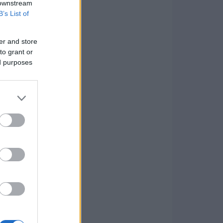
 downstream
B’s List of
er and store
to grant or
ed purposes