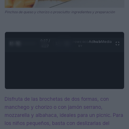
Pinchos de queso y chorizo o prosciutto: ingredientes y preparación
0:28 /
Ad
hub
Media
POWERED
1
/
4
4:27
BY
Disfruta de las brochetas de dos formas, con
manchego y chorizo o con jamón serrano,
mozzarella y albahaca, ideales para un picnic. Para
los niños pequeños, basta con deslizarlas del