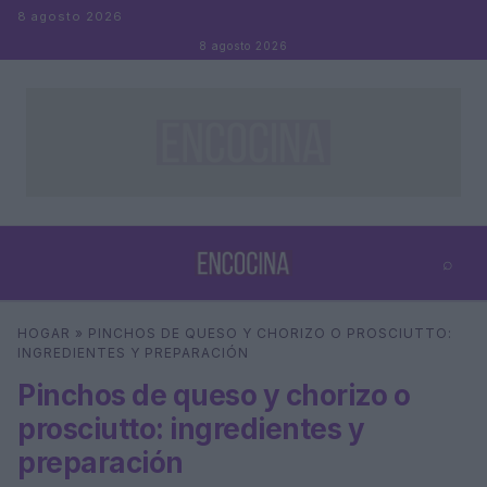
Saltar al contenido
8 agosto 2026
8 agosto 2026
⌕
×
⌕
HOGAR
»
PINCHOS DE QUESO Y CHORIZO O PROSCIUTTO:
Buscar
INGREDIENTES Y PREPARACIÓN
Pinchos de queso y chorizo o
prosciutto: ingredientes y
preparación