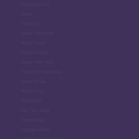
Investing Plus
Newz
Newz US
Newz California
Newz Texas
Newz Florida
Newz New York
Newz Pennsylvania
Newz Illinois
Newz Ohio
Gameland
Hig Tech Mag
Scoop Mag
Lgbtqia News
Motors Magazine 365