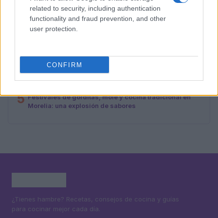
related to security, including authentication
2
La cantante española celebra un cumpleaños en
functionality and fraud prevention, and other
Buenos Aires con una cena especial
user protection.
3
Tostas, banderillas y dips: la combinación perfecta
para tus picoteos
CONFIRM
4
Ideas creativas de tapas para acompañar vermut y
bebidas sin alcohol
5
Festivales de gorditas, mole y cocina tradicional en
Morelia: una explosión de sabores
¿Tienes hambre? Recetas, consejos de cocina y guías
para cocinar mejor cada día.