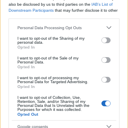
Andrés Navarro · 6 Ago 2026
also be disclosed by us to third parties on the
IAB’s List of
Downstream Participants
that may further disclose it to other
APERITIVOS Y TAPAS
third parties.
Please note that this website/app uses one or more Google
Personal Data Processing Opt Outs
services and may gather and store information including but
not limited to your visit or usage behaviour. You may click to
I want to opt-out of the Sharing of my
personal data.
grant or deny consent to Google and its third-party tags to
Opted In
use your data for below specified purposes in below Google
consent section.
I want to opt-out of the Sale of my
Personal Data.
Opted In
I want to opt-out of processing my
Personal Data for Targeted Advertising.
Opted In
Festivales de gorditas, mole y cocina tradicional en
I want to opt-out of Collection, Use,
Morelia: una explosión de sabores
Retention, Sale, and/or Sharing of my
Personal Data that Is Unrelated with the
María Vázquez · 5 Ago 2026
Purposes for which it was collected.
Opted Out
RECETAS
Google consents