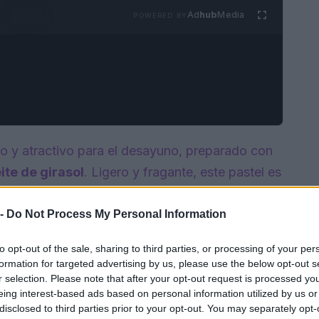
Ad
hub
Media
POWERED BY
o y atractivo para el desayuno, preparado con
ite de girasol
. Ligero y fragante, este pastel es
o bañado en leche caliente. Descubre cómo
paso.
 -
Do Not Process My Personal Information
to opt-out of the sale, sharing to third parties, or processing of your per
formation for targeted advertising by us, please use the below opt-out s
r selection. Please note that after your opt-out request is processed y
eing interest-based ads based on personal information utilized by us or
disclosed to third parties prior to your opt-out. You may separately opt-