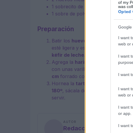
of my P
1
sobrecito de vainillina
was col
Opted 
1
sobre de polvo de hornear
Google 
Preparación
I want t
Batir los
huevos
con el
azúcar gra
web or d
esté ligera y esponjosa. Sin dejar d
kéfir de leche
.
I want t
Agrega la
harina tamizada
con la v
purpose
con unas varillas para que no se f
I want 
cm
forrado con papel de hornear.
Hornea la
tarta de kéfir
durante u
I want t
180º
, sácala del horno después de re
web or d
servir.
I want t
or app.
AUTOR
I want t
Redacción En Cocina