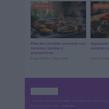
RECETAS
RECETAS
Plan de comidas semanal con
Aguacate 
recetas rápidas y
recetas r
económicas
Diego Romero · 5 Ago 2026
Lucía Fernán
¿Tienes hambre? Recetas, consejos de cocina y g
para cocinar mejor cada día.