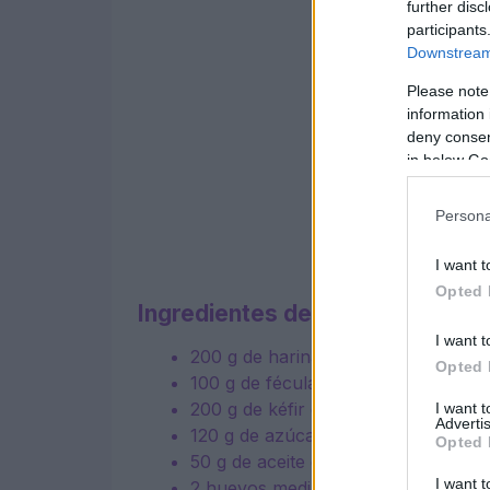
further disc
participants
Downstream 
Please note
information 
deny consent
in below Go
Persona
I want t
Opted 
Ingredientes del pastel de kéfir
I want t
200 g
de harina 00
Opted 
100 g
de fécula de patata
200 g
de kéfir de leche
I want 
Advertis
120 g
de azúcar granulada
Opted 
50 g
de aceite de girasol
I want t
2
huevos medianos