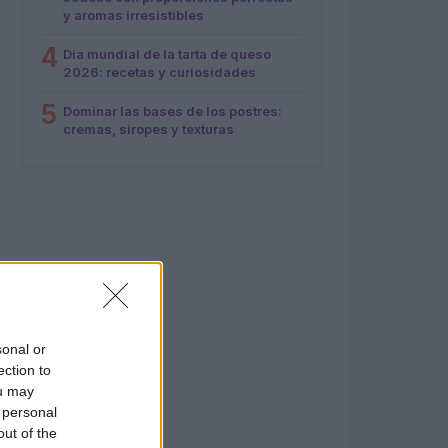
y aromas irresistibles
4
Día mundial de la tarta de queso
2026: recetas y curiosidades
5
Dominar las bases de los postres:
cremas, siropes y texturas
sonal or
ection to
ou may
 personal
out of the