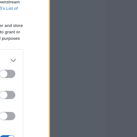
 downstream
B’s List of
er and store
to grant or
ed purposes