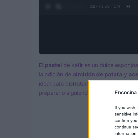
0:28 / 3:55
1
/
4
El pastel
de kéfir es un dulce esponjos
la adición de
almidón de patata
y
ace
ideal para disfrutarlo con mermelada 
prepararlo siguiendo la
receta
paso a 
Encocina
If you wish 
sensitive in
confirm you
continue se
information 