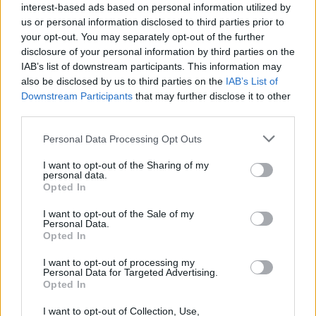
interest-based ads based on personal information utilized by
us or personal information disclosed to third parties prior to
your opt-out. You may separately opt-out of the further
disclosure of your personal information by third parties on the
IAB’s list of downstream participants. This information may
also be disclosed by us to third parties on the
IAB’s List of
Downstream Participants
that may further disclose it to other
third parties.
Please note that this website/app uses one or more Google
Plan de comidas semanal con recetas rápidas y
Personal Data Processing Opt Outs
económicas
services and may gather and store information including but
not limited to your visit or usage behaviour. You may click to
I want to opt-out of the Sharing of my
Diego Romero · 5 Ago 2026
personal data.
grant or deny consent to Google and its third-party tags to
Opted In
use your data for below specified purposes in below Google
RECETAS
consent section.
I want to opt-out of the Sale of my
Personal Data.
Opted In
I want to opt-out of processing my
Personal Data for Targeted Advertising.
Opted In
I want to opt-out of Collection, Use,