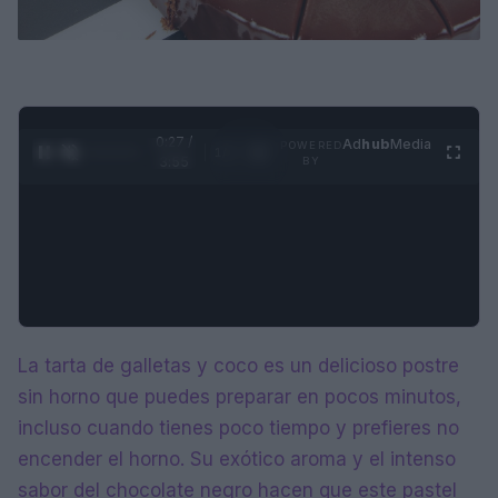
0:28 /
Ad
hub
Media
POWERED
1
/
4
3:55
BY
La tarta de galletas y coco es un delicioso postre
sin horno que puedes preparar en pocos minutos,
incluso cuando tienes poco tiempo y prefieres no
encender el horno. Su exótico aroma y el intenso
sabor del chocolate negro hacen que este pastel