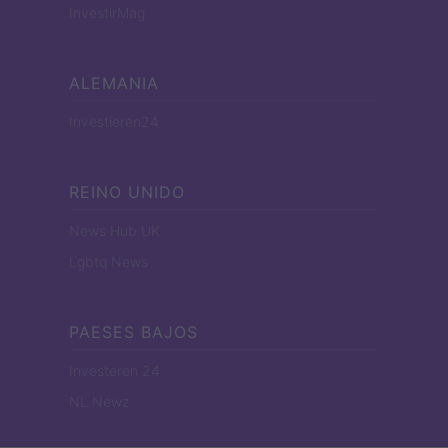
InvestirMag
ALEMANIA
Investieren24
REINO UNIDO
News Hub UK
Lgbtq News
PAESES BAJOS
Investeren 24
NL Newz