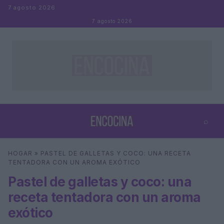
Saltar al contenido
7 agosto 2026
7 agosto 2026
⌕
×
⌕
HOGAR
»
PASTEL DE GALLETAS Y COCO: UNA RECETA
Buscar
TENTADORA CON UN AROMA EXÓTICO
Pastel de galletas y coco: una
receta tentadora con un aroma
exótico