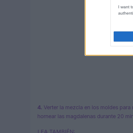
I want t
authenti
4.
Verter la mezcla en los moldes para
hornear las magdalenas durante 20 minut
LEA TAMBIÉN: