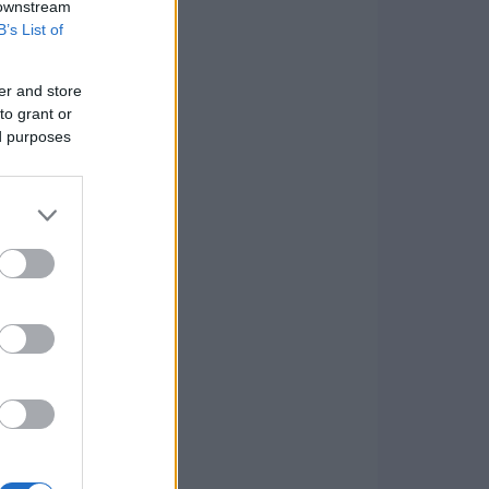
 downstream
B’s List of
er and store
to grant or
ed purposes