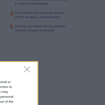
y aromas irresistibles
4
Día mundial de la tarta de queso
2026: recetas y curiosidades
5
Dominar las bases de los postres:
cremas, siropes y texturas
sonal or
ection to
ou may
 personal
out of the