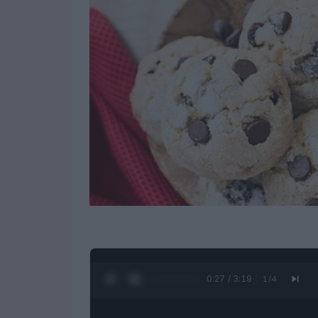
0:28 / 3:19
1
/
4