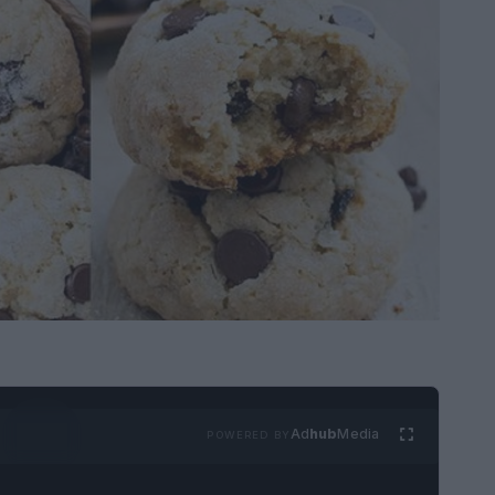
Ad
hub
Media
POWERED BY