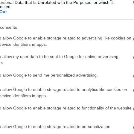
ersonal Data that Is Unrelated with the Purposes for which it
lected.
Out
consents
ador durante al menos 30 minutos, luego
o allow Google to enable storage related to advertising like cookies on
evice identifiers in apps.
ue quede más cremoso y añadirlo a la leche y la
o allow my user data to be sent to Google for online advertising
s.
te mucho tiempo, añadir la crema de ricotta y
to allow Google to send me personalized advertising.
ñadir la harina tamizada con la levadura y la
o allow Google to enable storage related to analytics like cookies on
evice identifiers in apps.
ea y sin grumos, añadir los trozos de
o allow Google to enable storage related to functionality of the website
o allow Google to enable storage related to personalization.