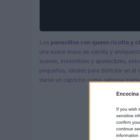
Los
panecillos con queso ricotta y 
una suave masa de vainilla y enriquec
suaves, irresistibles y apetecibles, est
pequeños, ideales para disfrutar en el
darse un capricho como sabrosa merie
Encocina
If you wish 
sensitive in
confirm you
continue se
information 