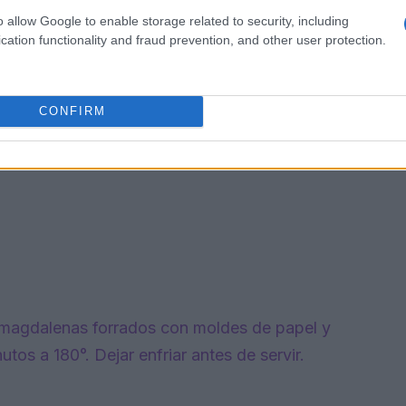
o allow Google to enable storage related to security, including
cation functionality and fraud prevention, and other user protection.
CONFIRM
 magdalenas forrados con moldes de papel y
os a 180°. Dejar enfriar antes de servir.