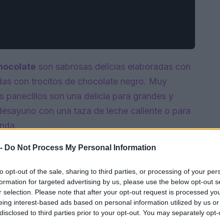
chocolate
son sabrosas delicias elaboradas con
idas con trocitos de chocolate negro. Muy
os panecillos son una delicia para grandes y
 desayuno con una taza de leche caliente o para
nda.
 -
Do Not Process My Personal Information
to opt-out of the sale, sharing to third parties, or processing of your per
formation for targeted advertising by us, please use the below opt-out s
r selection. Please note that after your opt-out request is processed y
eing interest-based ads based on personal information utilized by us or
disclosed to third parties prior to your opt-out. You may separately opt-