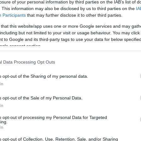
losure of your personal information by third parties on the IAB’s list of
. This information may also be disclosed by us to third parties on the
IA
Participants
that may further disclose it to other third parties.
 that this website/app uses one or more Google services and may gath
including but not limited to your visit or usage behaviour. You may click 
 to Google and its third-party tags to use your data for below specifi
ogle consent section.
l Data Processing Opt Outs
so ricotta y chocolate
o opt-out of the Sharing of my personal data.
In
o opt-out of the Sale of my Personal Data.
In
o
to opt-out of processing my Personal Data for Targeted
ing.
In
o opt-out of Collection, Use, Retention, Sale, and/or Sharing