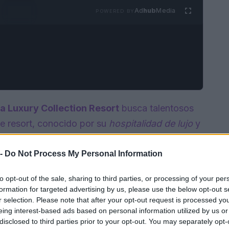
Ad
hub
Media
POWERED BY
a Luxury Collection Resort
busca talentosos
te resort, conocido por su
hospitalidad de lujo
y
ece una
oportunidad única
para desarrollar tu
 -
Do Not Process My Personal Information
to opt-out of the sale, sharing to third parties, or processing of your per
formation for targeted advertising by us, please use the below opt-out s
r selection. Please note that after your opt-out request is processed y
eing interest-based ads based on personal information utilized by us or
disclosed to third parties prior to your opt-out. You may separately opt-