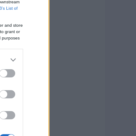
 downstream
B’s List of
er and store
to grant or
ed purposes