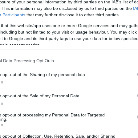
losure of your personal information by third parties on the IAB’s list of
. This information may also be disclosed by us to third parties on the
IA
Participants
that may further disclose it to other third parties.
 that this website/app uses one or more Google services and may gath
including but not limited to your visit or usage behaviour. You may click 
 to Google and its third-party tags to use your data for below specifi
ogle consent section.
l Data Processing Opt Outs
o opt-out of the Sharing of my personal data.
In
lica la preparación de platos exquisitos, sino
o opt-out of the Sale of my Personal Data.
 culinaria memorable para cada huésped. Si eres
In
esafío en un entorno de lujo, esta podría ser tu
to opt-out of processing my Personal Data for Targeted
ing.
In
o opt-out of Collection, Use, Retention, Sale, and/or Sharing