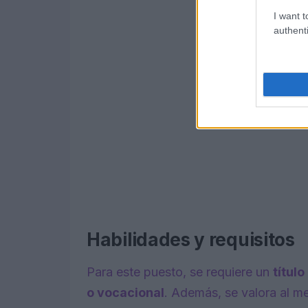
I want t
authenti
Habilidades y requisitos
Para este puesto, se requiere un
títul
o vocacional
. Además, se valora al 