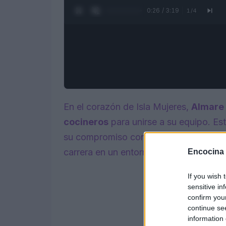
0:27 / 3:19
1
/
4
En el corazón de Isla Mujeres,
Almare 
cocineros
para unirse a su equipo. Es
su compromiso con la excelencia, ofr
carrera en un entorno inspirador.
Encocina
If you wish 
sensitive in
confirm you
continue se
information 