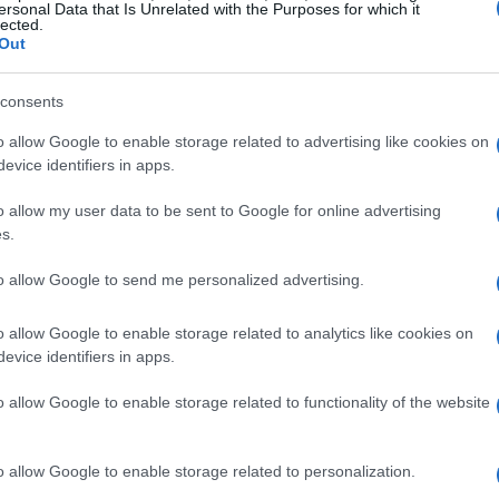
ersonal Data that Is Unrelated with the Purposes for which it
lected.
bilidades incluirán la preparación de comidas
Out
os según sea necesario. Deberás regular la
consents
 asadores, así como descongelar alimentos en el
o allow Google to enable storage related to advertising like cookies on
asegurar que las porciones, la distribución y el
evice identifiers in apps.
.
o allow my user data to be sent to Google for online advertising
 registros de los alimentos, controlar la calidad
s.
comunicar cualquier necesidad de asistencia
to allow Google to send me personalized advertising.
 También informarás al jefe de cocina sobre el
o allow Google to enable storage related to analytics like cookies on
su uso en los especiales del día y al personal
evice identifiers in apps.
uctos rechazados y los platos especiales
o allow Google to enable storage related to functionality of the website
o allow Google to enable storage related to personalization.