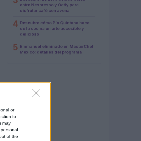
3
entre Nespresso y Oatly para
disfrutar café con avena
4
Descubre cómo Pía Quintana hace
de la cocina un arte accesible y
delicioso
5
Emmanuel eliminado en MasterChef
México: detalles del programa
sonal or
ection to
ou may
 personal
out of the