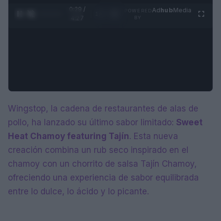
0:29 /
Ad
hub
Media
POWERED
1
/
4
4:27
BY
Wingstop, la cadena de restaurantes de alas de
pollo, ha lanzado su último sabor limitado:
Sweet
Heat Chamoy featuring Tajín
. Esta nueva
creación combina un rub seco inspirado en el
chamoy con un chorrito de salsa Tajín Chamoy,
ofreciendo una experiencia de sabor equilibrada
entre lo dulce, lo ácido y lo picante.