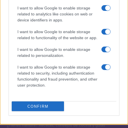
1
Cómo hacer sushi de oreo: ingredientes y preparación
I want to allow Google to enable storage
related to analytics like cookies on web or
2
Día mundial de la tarta de queso 2026: recetas y
device identifiers in apps.
curiosidades
3
I want to allow Google to enable storage
Dominar las bases de los postres: cremas, siropes y
related to functionality of the website or app.
texturas
4
Cómo preparar arroz con leche sedoso con
I want to allow Google to enable storage
proporciones perfectas y aromas irresistibles
related to personalization.
5
Emulsiones perfectas y control de temperatura para
I want to allow Google to enable storage
texturas sedosas
related to security, including authentication
functionality and fraud prevention, and other
user protection.
CONFIRM
¿Tienes hambre? Recetas, consejos de cocina y guías