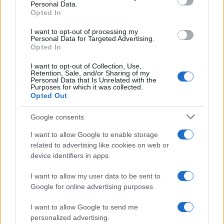
Personal Data.
Opted In
RECETAS
I want to opt-out of processing my
Personal Data for Targeted Advertising.
Opted In
I want to opt-out of Collection, Use,
Retention, Sale, and/or Sharing of my
Personal Data that Is Unrelated with the
Purposes for which it was collected.
Opted Out
Google consents
I want to allow Google to enable storage
related to advertising like cookies on web or
Aguacate en la cocina: 10 recetas rápidas y deliciosas
device identifiers in apps.
Lucía Fernández · 4 Ago 2026
I want to allow my user data to be sent to
Google for online advertising purposes.
MÁS LEÍDOS
I want to allow Google to send me
personalized advertising.