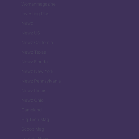
Womanmagazine
Investing Plus
Newz
Newz US
Newz California
Newz Texas
Newz Florida
Newz New York
Newz Pennsylvania
Newz Illinois
Newz Ohio
Gameland
Hig Tech Mag
Scoop Mag
Lgbtqia News