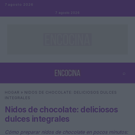
Saltar al contenido
7 agosto 2026
7 agosto 2026
⌕
×
⌕
HOGAR
»
NIDOS DE CHOCOLATE: DELICIOSOS DULCES
Buscar
INTEGRALES
Nidos de chocolate: deliciosos
dulces integrales
Cómo preparar nidos de chocolate en pocos minutos: