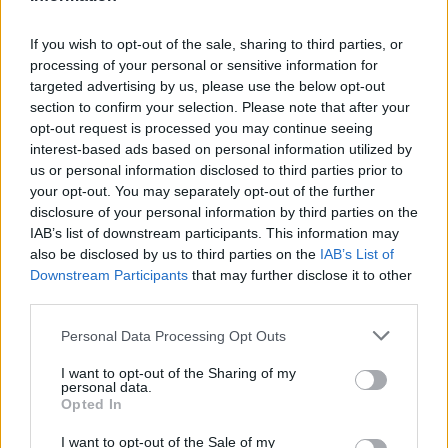
Cómo hacer tarta de queso en freidora de aire
perfecta: guía definitiva
If you wish to opt-out of the sale, sharing to third parties, or
processing of your personal or sensitive information for
Diego Romero · 7 Ago 2026
targeted advertising by us, please use the below opt-out
section to confirm your selection. Please note that after your
RECETAS
opt-out request is processed you may continue seeing
interest-based ads based on personal information utilized by
us or personal information disclosed to third parties prior to
your opt-out. You may separately opt-out of the further
disclosure of your personal information by third parties on the
IAB’s list of downstream participants. This information may
also be disclosed by us to third parties on the
IAB’s List of
Downstream Participants
that may further disclose it to other
third parties.
Please note that this website/app uses one or more Google
Personal Data Processing Opt Outs
services and may gather and store information including but
not limited to your visit or usage behaviour. You may click to
I want to opt-out of the Sharing of my
Plan de comidas semanal con recetas rápidas y
personal data.
grant or deny consent to Google and its third-party tags to
Opted In
económicas
use your data for below specified purposes in below Google
Diego Romero · 5 Ago 2026
consent section.
I want to opt-out of the Sale of my