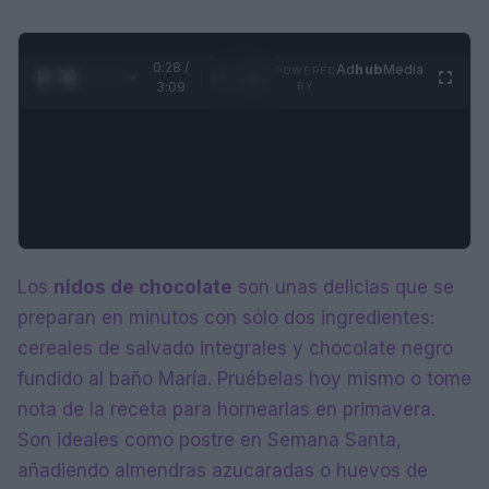
0:28 /
Ad
hub
Media
POWERED
1
/
4
3:09
BY
Los
nidos de chocolate
son unas delicias que se
preparan en minutos con sólo dos ingredientes:
cereales de salvado integrales y chocolate negro
fundido al baño María. Pruébelas hoy mismo o tome
nota de la receta para hornearlas en primavera.
Son ideales como postre en Semana Santa,
añadiendo almendras azucaradas o huevos de