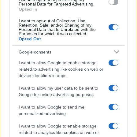
Personal Data for Targeted Advertising.
Opted In
I want to opt-out of Collection, Use,
Retention, Sale, and/or Sharing of my
Personal Data that Is Unrelated with the
Purposes for which it was collected.
Opted Out
Festivales de gorditas, mole y cocina tradicional en
Morelia: una explosión de sabores
Google consents
María Vázquez · 5 Ago 2026
I want to allow Google to enable storage
related to advertising like cookies on web or
device identifiers in apps.
MÁS LEÍDOS
I want to allow my user data to be sent to
Google for online advertising purposes.
1
Descubre los nuevos productos de Mercadona para
tus reuniones veraniegas
I want to allow Google to send me
personalized advertising.
2
La cantante española celebra un cumpleaños en
Buenos Aires con una cena especial
I want to allow Google to enable storage
3
related to analytics like cookies on web or
Pinchos de queso y chorizo o prosciutto: ingredientes