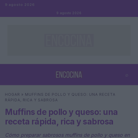
Saltar al contenido
9 agosto 2026
9 agosto 2026
⌕
×
⌕
HOGAR
»
MUFFINS DE POLLO Y QUESO: UNA RECETA
Buscar
RÁPIDA, RICA Y SABROSA
Muffins de pollo y queso: una
receta rápida, rica y sabrosa
Cómo preparar sabrosos muffins de pollo y queso en