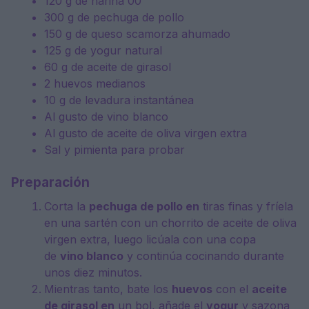
120 g
de harina 00
300 g
de pechuga de pollo
150 g
de queso scamorza ahumado
125 g
de yogur natural
60 g
de aceite de girasol
2
huevos medianos
10 g
de levadura instantánea
Al gusto de vino blanco
Al gusto de aceite de oliva virgen extra
Sal y pimienta para probar
Preparación
Corta la
pechuga de pollo en
tiras finas y fríela
en una sartén con un chorrito de aceite de oliva
virgen extra, luego licúala con una copa
de
vino blanco
y continúa cocinando durante
unos diez minutos.
Mientras tanto, bate los
huevos
con el
aceite
de girasol en
un bol, añade el
yogur
y sazona