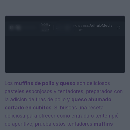
0:28 /
Ad
hub
Media
POWERED
1
/
4
4:27
BY
Los
muffins de pollo y queso
son deliciosos
pasteles esponjosos y tentadores, preparados con
la adición de tiras de pollo y
queso ahumado
cortado en cubitos
. Si buscas una receta
deliciosa para ofrecer como entrada o tentempié
de aperitivo, prueba estos tentadores
muffins