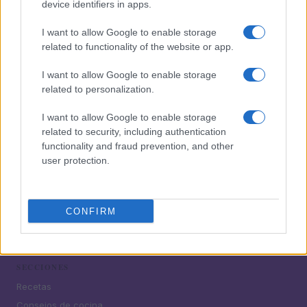
y preparación
device identifiers in apps.
4
Tortilla de piadina: receta rápida y sabrosa para todos
I want to allow Google to enable storage
los gustos
related to functionality of the website or app.
5
Ideas creativas de tapas para acompañar vermut y
I want to allow Google to enable storage
bebidas sin alcohol
related to personalization.
I want to allow Google to enable storage
related to security, including authentication
functionality and fraud prevention, and other
user protection.
CONFIRM
¿Tienes hambre? Recetas, consejos de cocina y guías
para cocinar mejor cada día.
SECCIONES
Recetas
Consejos de cocina