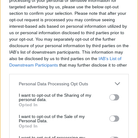
processing of your personal or sensitive information for
targeted advertising by us, please use the below opt-out
section to confirm your selection. Please note that after your
opt-out request is processed you may continue seeing
interest-based ads based on personal information utilized by
us or personal information disclosed to third parties prior to
your opt-out. You may separately opt-out of the further
disclosure of your personal information by third parties on the
IAB’s list of downstream participants. This information may
also be disclosed by us to third parties on the
IAB’s List of
Downstream Participants
that may further disclose it to other
Ideas creativas de tapas para acompañar vermut y
third parties.
bebidas sin alcohol
Please note that this website/app uses one or more Google
Personal Data Processing Opt Outs
Andrés Navarro · 6 Ago 2026
services and may gather and store information including but
not limited to your visit or usage behaviour. You may click to
I want to opt-out of the Sharing of my
APERITIVOS Y TAPAS
personal data.
grant or deny consent to Google and its third-party tags to
Opted In
use your data for below specified purposes in below Google
consent section.
I want to opt-out of the Sale of my
Personal Data.
Opted In
I want to opt-out of processing my