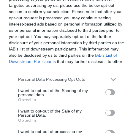
clásicos reconfortantes hasta opciones
targeted advertising by us, please use the below opt-out
internacionales, hay algo para todos los gustos. Así
section to confirm your selection. Please note that after your
que, prepárate para disfrutar de un día inolvidable
opt-out request is processed you may continue seeing
interest-based ads based on personal information utilized by
con tus seres queridos.
us or personal information disclosed to third parties prior to
your opt-out. You may separately opt-out of the further
disclosure of your personal information by third parties on the
IAB’s list of downstream participants. This information may
AUTOR
also be disclosed by us to third parties on the
IAB’s List of
María Vázquez
Downstream Participants
that may further disclose it to other
María Vázquez, zaragozana de 38 años con
third parties.
gafas y mirada analítica, rememora haber
cubierto la crecida del Ebro en 2015 desde la
Please note that this website/app uses one or more Google
Personal Data Processing Opt Outs
ribera del Actur. Afirma la necesidad de rigor
services and may gather and store information including but
y contexto en cada pieza; es licenciada en
not limited to your visit or usage behaviour. You may click to
I want to opt-out of the Sharing of my
personal data.
Historia por la Universidad de Zaragoza y
grant or deny consent to Google and its third-party tags to
Opted In
mantiene una columna semanal sobre vida
use your data for below specified purposes in below Google
urbana y políticas públicas.
consent section.
I want to opt-out of the Sale of my
Personal Data.
Opted In
I want to opt-out of processing my