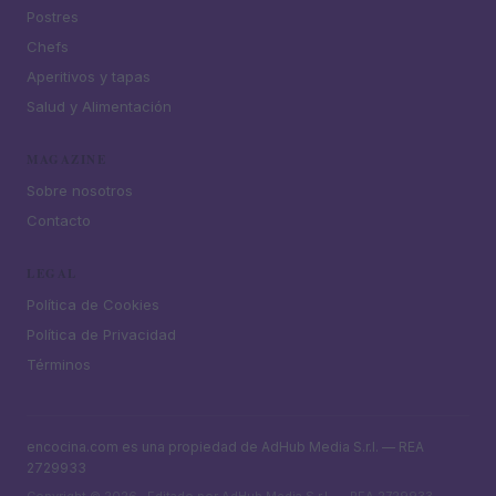
Postres
Chefs
Aperitivos y tapas
Salud y Alimentación
MAGAZINE
Sobre nosotros
Contacto
LEGAL
Política de Cookies
Política de Privacidad
Términos
encocina.com es una propiedad de AdHub Media S.r.l. — REA
2729933
Copyright © 2026 · Editado por AdHub Media S.r.l. — REA 2729933