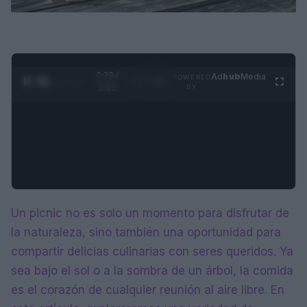
0:29 /
Ad
hub
Media
POWERED
1
/
4
3:55
BY
Un picnic no es solo un momento para disfrutar de
la naturaleza, sino también una oportunidad para
compartir delicias culinarias con seres queridos. Ya
sea bajo el sol o a la sombra de un árbol, la comida
es el corazón de cualquier reunión al aire libre. En