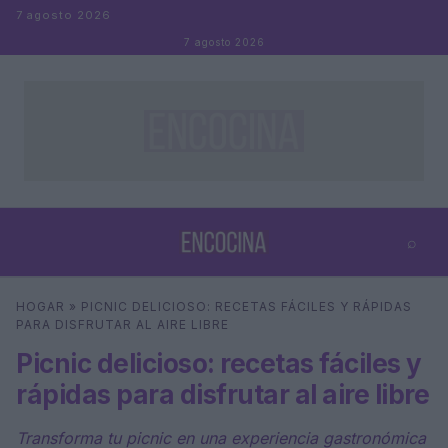
Saltar al contenido
7 agosto 2026
7 agosto 2026
⌕
×
⌕
HOGAR
»
PICNIC DELICIOSO: RECETAS FÁCILES Y RÁPIDAS
Buscar
PARA DISFRUTAR AL AIRE LIBRE
Picnic delicioso: recetas fáciles y
rápidas para disfrutar al aire libre
Transforma tu picnic en una experiencia gastronómica