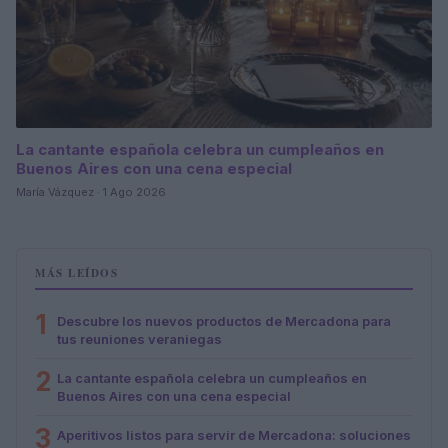
La cantante española celebra un cumpleaños en
Buenos Aires con una cena especial
María Vázquez · 1 Ago 2026
MÁS LEÍDOS
1
Descubre los nuevos productos de Mercadona para
tus reuniones veraniegas
2
La cantante española celebra un cumpleaños en
Buenos Aires con una cena especial
3
Aperitivos listos para servir de Mercadona: soluciones