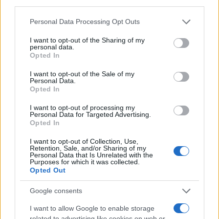
third parties.
Please note that this website/app uses one or more Google
Personal Data Processing Opt Outs
services and may gather and store information including but
not limited to your visit or usage behaviour. You may click to
I want to opt-out of the Sharing of my
personal data.
grant or deny consent to Google and its third-party tags to
Opted In
use your data for below specified purposes in below Google
consent section.
I want to opt-out of the Sale of my
Personal Data.
Opted In
I want to opt-out of processing my
Personal Data for Targeted Advertising.
Opted In
I want to opt-out of Collection, Use,
Retention, Sale, and/or Sharing of my
Personal Data that Is Unrelated with the
Purposes for which it was collected.
Opted Out
Google consents
I want to allow Google to enable storage
related to advertising like cookies on web or