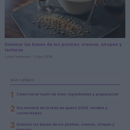
Dominar las bases de los postres: cremas, siropes y
texturas
Lucía Fernández · 2 Ago 2026
MÁS LEÍDOS
1
Cómo hacer sushi de oreo: ingredientes y preparación
2
Día mundial de la tarta de queso 2026: recetas y
curiosidades
3
Dominar las bases de los postres: cremas, siropes y
texturas