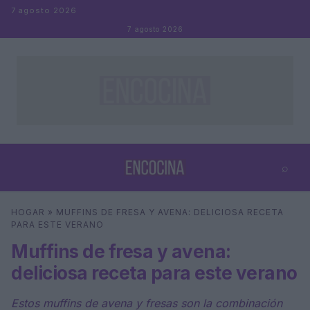
Saltar al contenido
7 agosto 2026
7 agosto 2026
⌕
×
⌕
HOGAR
»
MUFFINS DE FRESA Y AVENA: DELICIOSA RECETA
Buscar
PARA ESTE VERANO
Muffins de fresa y avena:
deliciosa receta para este verano
Estos muffins de avena y fresas son la combinación