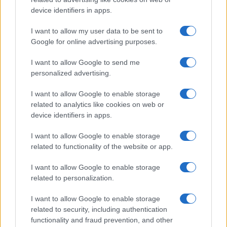
Sigue leyendo
device identifiers in apps.
RECETAS
I want to allow my user data to be sent to
Google for online advertising purposes.
I want to allow Google to send me
personalized advertising.
I want to allow Google to enable storage
related to analytics like cookies on web or
device identifiers in apps.
I want to allow Google to enable storage
related to functionality of the website or app.
I want to allow Google to enable storage
Plan de comidas semanal con recetas rápidas y
related to personalization.
económicas
Diego Romero · 5 Ago 2026
I want to allow Google to enable storage
related to security, including authentication
RECETAS
functionality and fraud prevention, and other