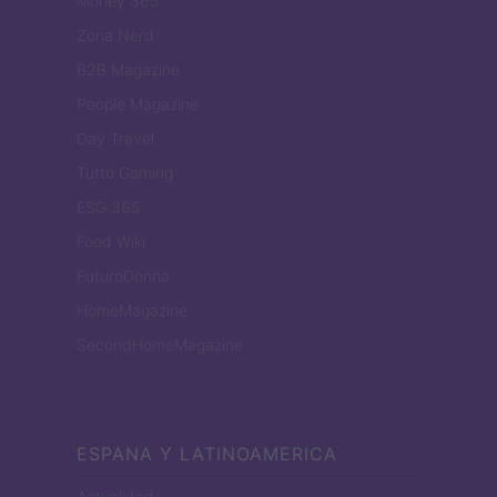
Money 365
Zona Nerd
B2B Magazine
People Magazine
Day Travel
Tutto Gaming
ESG 365
Food Wiki
FuturoDonna
HomeMagazine
SecondHomeMagazine
ESPANA Y LATINOAMERICA
Actualidad