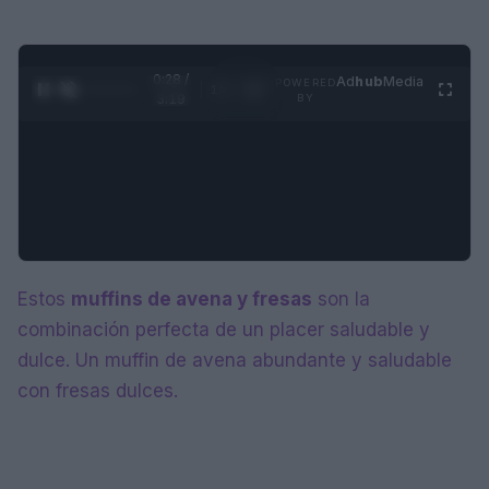
0:29 /
Ad
hub
Media
POWERED
1
/
4
3:19
BY
Estos
muffins de avena y fresas
son la
combinación perfecta de un placer saludable y
dulce. Un muffin de avena abundante y saludable
con fresas dulces.