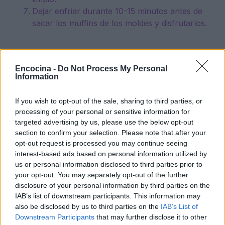
Dejar enfriar durante 10-15 minutos antes de
sacar los muffins de los moldes y disfrutarlos.
Encocina -
Do Not Process My Personal
Tiempo de preparación:
15 minutos.
Information
Tiempo de cocción:
35 minutos.
If you wish to opt-out of the sale, sharing to third parties, or
processing of your personal or sensitive information for
Tiempo total:
50 minutos.
targeted advertising by us, please use the below opt-out
section to confirm your selection. Please note that after your
opt-out request is processed you may continue seeing
interest-based ads based on personal information utilized by
us or personal information disclosed to third parties prior to
your opt-out. You may separately opt-out of the further
AUTOR
disclosure of your personal information by third parties on the
Redacción En Cocina
IAB’s list of downstream participants. This information may
also be disclosed by us to third parties on the
IAB’s List of
Downstream Participants
that may further disclose it to other