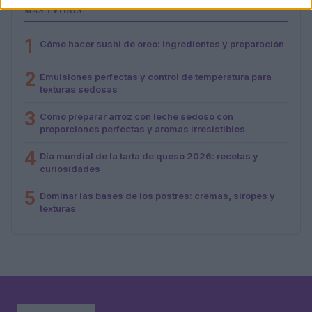
MÁS LEÍDOS
1
Cómo hacer sushi de oreo: ingredientes y preparación
2
Emulsiones perfectas y control de temperatura para
texturas sedosas
3
Cómo preparar arroz con leche sedoso con
proporciones perfectas y aromas irresistibles
4
Día mundial de la tarta de queso 2026: recetas y
curiosidades
5
Dominar las bases de los postres: cremas, siropes y
texturas