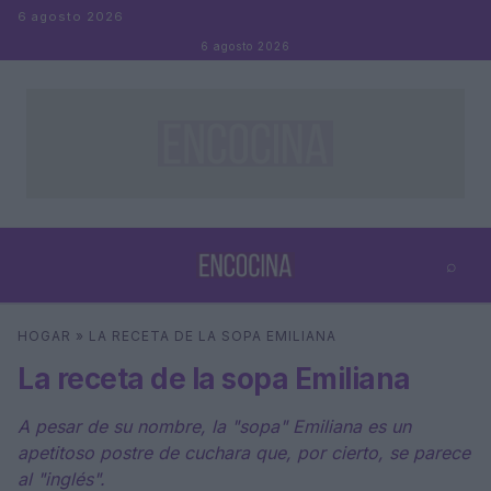
Saltar al contenido
6 agosto 2026
6 agosto 2026
⌕
×
⌕
HOGAR
»
LA RECETA DE LA SOPA EMILIANA
Buscar
La receta de la sopa Emiliana
A pesar de su nombre, la "sopa" Emiliana es un
apetitoso postre de cuchara que, por cierto, se parece
al "inglés".