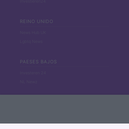
Investieren24
REINO UNIDO
News Hub UK
Lgbtq News
PAESES BAJOS
Investeren 24
NL Newz