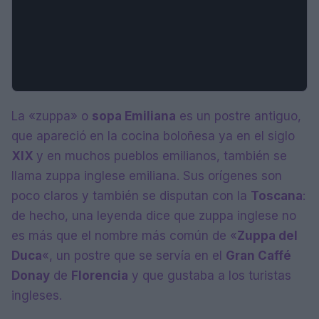
La «zuppa» o
sopa Emiliana
es un postre antiguo,
que apareció en la cocina boloñesa ya en el siglo
XIX
y en muchos pueblos emilianos, también se
llama zuppa inglese emiliana. Sus orígenes son
poco claros y también se disputan con la
Toscana
:
de hecho, una leyenda dice que zuppa inglese no
es más que el nombre más común de «
Zuppa del
Duca
«, un postre que se servía en el
Gran Caffé
Donay
de
Florencia
y que gustaba a los turistas
ingleses.