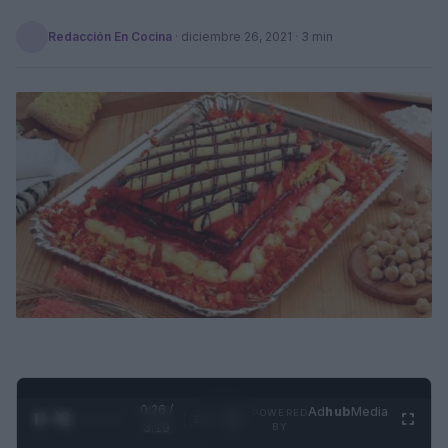
Redacción En Cocina
·
diciembre 26, 2021
· 3 min
0:27 /
Ad
hub
Media
POWERED
1
/
4
3:19
BY