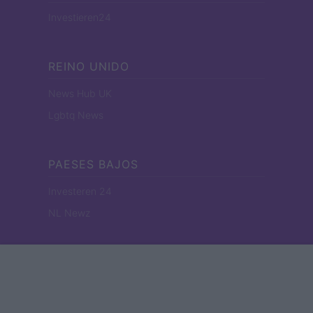
Investieren24
REINO UNIDO
News Hub UK
Lgbtq News
PAESES BAJOS
Investeren 24
NL Newz