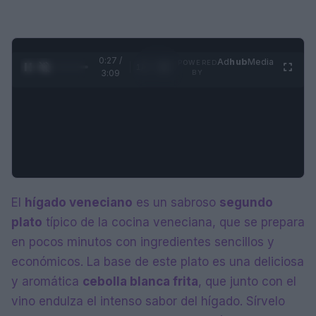
0:28 /
Ad
hub
Media
POWERED
1
/
4
3:09
BY
El
hígado veneciano
es un sabroso
segundo
plato
típico de la cocina veneciana, que se prepara
en pocos minutos con ingredientes sencillos y
económicos. La base de este plato es una deliciosa
y aromática
cebolla blanca frita
, que junto con el
vino endulza el intenso sabor del hígado. Sírvelo