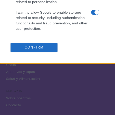
related to personalization.
I want to allow Google to enable storage
¿Tienes hambre? Recetas, consejos de cocina y guías
related to security, including authentication
para cocinar mejor cada día.
functionality and fraud prevention, and other
user protection.
SECCIONES
Recetas
CONFIRM
Consejos de cocina
Postres
Chefs
Aperitivos y tapas
Salud y Alimentación
MAGAZINE
Sobre nosotros
Contacto