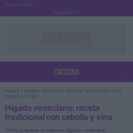
Saltar al contenido
8 agosto 2026
8 agosto 2026
⌕
×
⌕
HOGAR
»
HÍGADO VENECIANO: RECETA TRADICIONAL CON
Buscar
CEBOLLA Y VINO
Hígado veneciano: receta
tradicional con cebolla y vino
Cómo preparar el sabroso hígado veneciano,