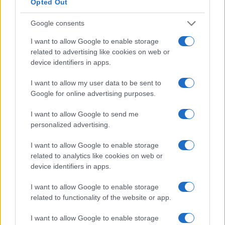
Opted Out
MÁS LEÍDOS
Google consents
I want to allow Google to enable storage
1
Cómo lograr pechuga de pollo jugosa con técnicas
related to advertising like cookies on web or
profesionales
device identifiers in apps.
2
Técnicas profesionales para asar carnes latinas como
I want to allow my user data to be sent to
un experto
Google for online advertising purposes.
3
Guía definitiva para cocinar carnes de cerdo sin
resecar
I want to allow Google to send me
personalized advertising.
4
Cómo preparar rollos de cangrejo rápidos
I want to allow Google to enable storage
5
related to analytics like cookies on web or
Cómo preparar Ragú de cordero con harissa
device identifiers in apps.
I want to allow Google to enable storage
related to functionality of the website or app.
I want to allow Google to enable storage