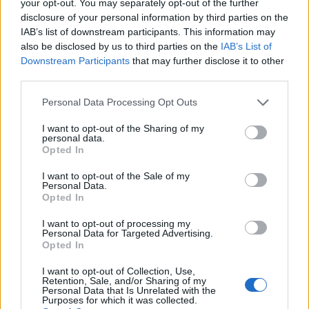
your opt-out. You may separately opt-out of the further
Plan de comidas semanal con recetas rápidas y
disclosure of your personal information by third parties on the
económicas
IAB’s list of downstream participants. This information may
also be disclosed by us to third parties on the
IAB’s List of
Diego Romero · 5 Ago 2026
Downstream Participants
that may further disclose it to other
third parties.
RECETAS
Please note that this website/app uses one or more Google
Personal Data Processing Opt Outs
services and may gather and store information including but
not limited to your visit or usage behaviour. You may click to
I want to opt-out of the Sharing of my
personal data.
grant or deny consent to Google and its third-party tags to
Opted In
use your data for below specified purposes in below Google
consent section.
I want to opt-out of the Sale of my
Personal Data.
Opted In
I want to opt-out of processing my
Personal Data for Targeted Advertising.
Opted In
Aguacate en la cocina: 10 recetas rápidas y deliciosas
I want to opt-out of Collection, Use,
Retention, Sale, and/or Sharing of my
Lucía Fernández · 4 Ago 2026
Personal Data that Is Unrelated with the
Purposes for which it was collected.