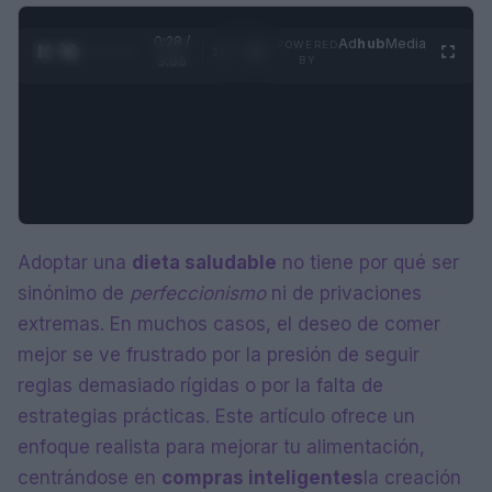
0:29 /
Ad
hub
Media
POWERED
1
/
4
3:55
BY
Adoptar una
dieta saludable
no tiene por qué ser
sinónimo de
perfeccionismo
ni de privaciones
extremas. En muchos casos, el deseo de comer
mejor se ve frustrado por la presión de seguir
reglas demasiado rígidas o por la falta de
estrategias prácticas. Este artículo ofrece un
enfoque realista para mejorar tu alimentación,
centrándose en
compras inteligentes
la creación