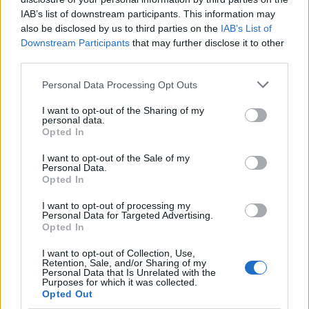
complicado ni obsesivo. Con estrategias
IAB’s list of downstream participants. This information may
prácticas como
compras inteligentes
la creación
also be disclosed by us to third parties on the
IAB’s List of
Downstream Participants
that may further disclose it to other
de
platos equilibrados
y la modificación de
third parties.
entornos favorables
puedes adoptar hábitos
Please note that this website/app uses one or more Google
alimentarios saludables de manera sostenible.
Personal Data Processing Opt Outs
services and may gather and store information including but
Recuerda que la clave está en la consistencia y
not limited to your visit or usage behaviour. You may click to
I want to opt-out of the Sharing of my
personal data.
en hacer cambios graduales que se adapten a tu
grant or deny consent to Google and its third-party tags to
Opted In
use your data for below specified purposes in below Google
estilo de vida. Con paciencia y dedicación,
consent section.
I want to opt-out of the Sale of my
lograrás una alimentación equilibrada sin caer
Personal Data.
Opted In
en el perfeccionismo.
I want to opt-out of processing my
Personal Data for Targeted Advertising.
Opted In
AUTOR
Lucía Fernández
I want to opt-out of Collection, Use,
Retention, Sale, and/or Sharing of my
Personal Data that Is Unrelated with the
Lucía Fernández cubre la escena
Purposes for which it was collected.
gastronómica española y
Opted Out
latinoamericana: nuevas aperturas,