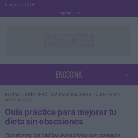
Saltar al contenido
8 agosto 2026
8 agosto 2026
⌕
×
⌕
HOGAR
»
GUÍA PRÁCTICA PARA MEJORAR TU DIETA SIN
Buscar
OBSESIONES
Guía práctica para mejorar tu
dieta sin obsesiones
Transforma tus hábitos alimenticios con consejos