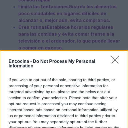
Limita las tentaciones
Guarda los alimentos
poco saludables en lugares difíciles de
alcanzar o, mejor aún, evita comprarlos.
Crea rutinas
Establece horarios regulares
para las comidas y evita comer frente a la
televisión o el ordenador, lo que puede llevar
a comer en exceso.
Encocina -
Do Not Process My Personal
Además, puedes realizar
swaps realistas
en tu
Information
dieta diaria. Por ejemplo, cambia las patatas
fritas por bastones de zanahoria y apio con
If you wish to opt-out of the sale, sharing to third parties, or
hummus, o elige agua o infusiones en lugar de
processing of your personal or sensitive information for
targeted advertising by us, please use the below opt-out
refrescos azucarados. Estos pequeños cambios
section to confirm your selection. Please note that after your
pueden tener un gran impacto en tu salud a
opt-out request is processed you may continue seeing
largo plazo.
interest-based ads based on personal information utilized by
us or personal information disclosed to third parties prior to
your opt-out. You may separately opt-out of the further
Mejorar tu dieta no tiene por qué ser un proceso
disclosure of your personal information by third parties on the