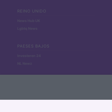
REINO UNIDO
News Hub UK
Lgbtq News
PAESES BAJOS
Investeren 24
NL Newz