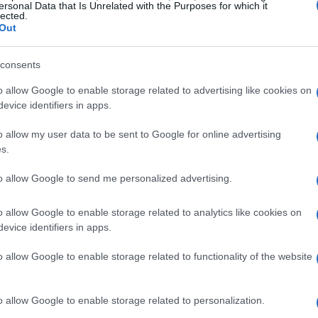
ersonal Data that Is Unrelated with the Purposes for which it
lected.
Out
a
pimentón dulce, ajo en polvo y una pizca de
e de oliva y frota la mezcla sobre la carne. El
consents
complementará cualquier punto de cocción que
o allow Google to enable storage related to advertising like cookies on
n la instantánea.
evice identifiers in apps.
o allow my user data to be sent to Google for online advertising
s.
to allow Google to send me personalized advertising.
o allow Google to enable storage related to analytics like cookies on
evice identifiers in apps.
o allow Google to enable storage related to functionality of the website
o allow Google to enable storage related to personalization.