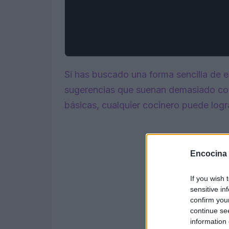
Si has buscado una forma sencilla de e
sugerencias que suenan demasiado com
básicas, cualquier cocinero puede logr
Encocina
If you wish 
sensitive in
confirm you
continue se
information 