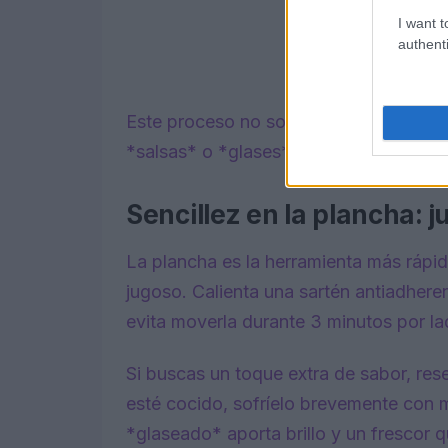
I want t
authenti
Este proceso no solo preserva la jugos
*salsas* o *glases* que realzan el sabo
Sencillez en la plancha: j
La plancha es la herramienta más rápid
jugoso. Calienta una sartén antiadheren
evita moverla durante 3 minutos por la
Si buscas un toque extra de sabor, rese
esté cocido, sofríelo brevemente con ma
*glaseado* aporta brillo y un frescor q