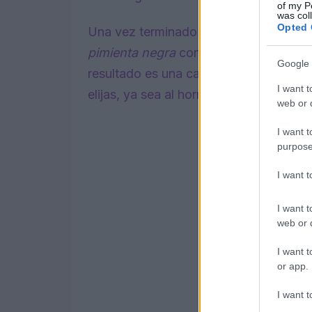
of my P
was col
Opted 
Una vez terminado el remojo, combin
pimienta negra
con un chorrito de aceit
Google 
resultado es una capa aromática que 
I want t
elijas, ya sea al horno, a la plancha o e
web or d
I want t
purpose
I want 
I want t
web or d
I want t
or app.
I want t