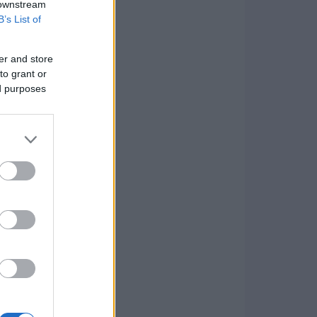
 downstream
B’s List of
er and store
to grant or
ed purposes