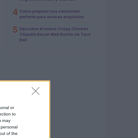
4
Cómo preparar una salmorreta
perfecta para arroces exquisitos
5
Descubre el nuevo Crispy Chicken
Chipotle Bacon Melt Burrito de Taco
Bell
sonal or
ection to
ou may
 personal
out of the