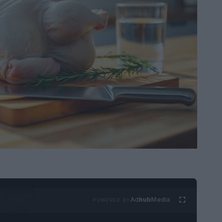
Ad
hub
Media
POWERED BY