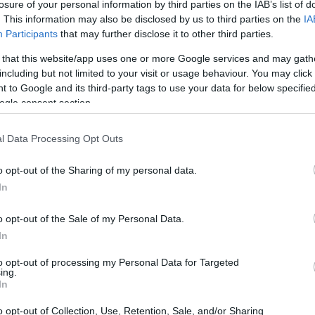
losure of your personal information by third parties on the IAB’s list of
. This information may also be disclosed by us to third parties on the
IA
Participants
that may further disclose it to other third parties.
 that this website/app uses one or more Google services and may gath
including but not limited to your visit or usage behaviour. You may click 
 to Google and its third-party tags to use your data for below specifi
ogle consent section.
e de la jugosidad
l Data Processing Opt Outs
nte por lo menos 30 minutos antes de cocinarla
o opt-out of the Sharing of my personal data.
In
llo retenga su humedad. Actúa como una barrera
 calentarse, garantizando así una textura tierna.
o opt-out of the Sale of my Personal Data.
In
de sal en dos litros de agua fría. Sumerge las
to opt-out of processing my Personal Data for Targeted
refrigerador. Si tienes un tiempo limitado, un
ing.
In
a helada también ayuda. Al retirar el pollo,
 antes de añadir la capa de especias.
o opt-out of Collection, Use, Retention, Sale, and/or Sharing