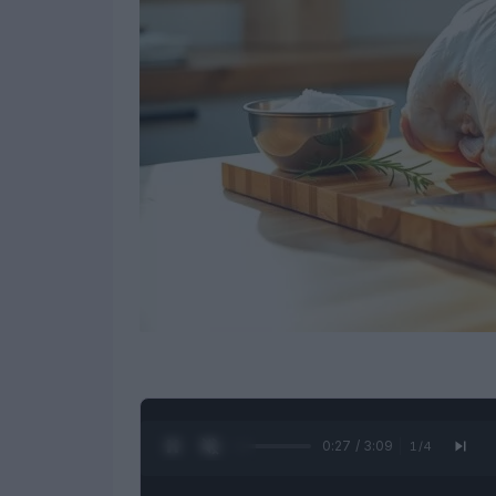
0:28 / 3:09
1
/
4