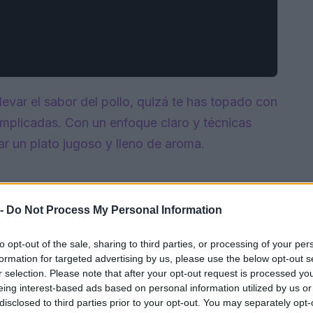
levar el sabor del pollo, quizá te has topado con
plicadas. Con un enfoque claro y técnicas
ar un plato jugoso y lleno de aroma.
 -
Do Not Process My Personal Information
to opt-out of the sale, sharing to third parties, or processing of your per
formation for targeted advertising by us, please use the below opt-out s
r selection. Please note that after your opt-out request is processed y
eing interest-based ads based on personal information utilized by us or
disclosed to third parties prior to your opt-out. You may separately opt-