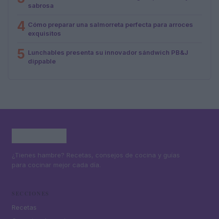
sabrosa
4
Cómo preparar una salmorreta perfecta para arroces
exquisitos
5
Lunchables presenta su innovador sándwich PB&J
dippable
¿Tienes hambre? Recetas, consejos de cocina y guías
para cocinar mejor cada día.
SECCIONES
Recetas