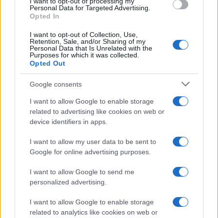
I want to opt-out of processing my
Sigue leyendo
Personal Data for Targeted Advertising.
Opted In
I want to opt-out of Collection, Use,
RECETAS
Retention, Sale, and/or Sharing of my
Personal Data that Is Unrelated with the
Purposes for which it was collected.
Opted Out
Google consents
I want to allow Google to enable storage
related to advertising like cookies on web or
device identifiers in apps.
I want to allow my user data to be sent to
Google for online advertising purposes.
Plan de comidas semanal con recetas rápidas y
I want to allow Google to send me
económicas
personalized advertising.
Diego Romero · 5 Ago 2026
I want to allow Google to enable storage
related to analytics like cookies on web or
RECETAS