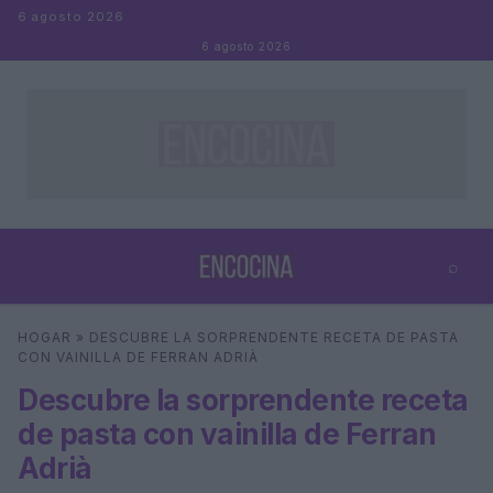
Saltar al contenido
6 agosto 2026
6 agosto 2026
⌕
×
⌕
HOGAR
»
DESCUBRE LA SORPRENDENTE RECETA DE PASTA
Buscar
CON VAINILLA DE FERRAN ADRIÀ
Descubre la sorprendente receta
de pasta con vainilla de Ferran
Adrià