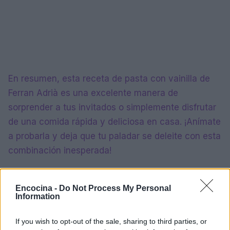
En resumen, esta receta de pasta con vainilla de
Ferran Adrià es una excelente manera de
sorprender a tus invitados o simplemente disfrutar
de una comida rápida y deliciosa en casa. ¡Anímate
a probarla y deja que tu paladar se deleite con esta
combinación inesperada!
Encocina -
Do Not Process My Personal
AUTOR
Information
Redacción En Cocina
If you wish to opt-out of the sale, sharing to third parties, or