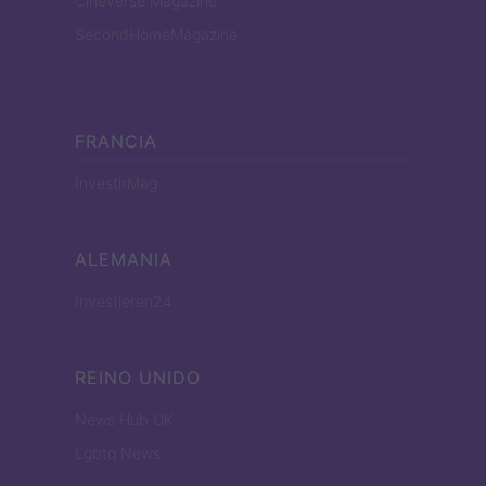
Cineverse Magazine
SecondHomeMagazine
FRANCIA
InvestirMag
ALEMANIA
Investieren24
REINO UNIDO
News Hub UK
Lgbtq News