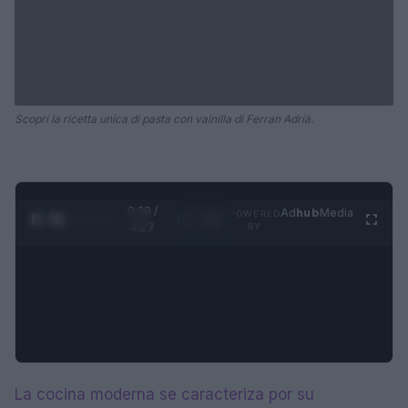
Scopri la ricetta unica di pasta con vainilla di Ferran Adrià.
0:28 /
Ad
hub
Media
POWERED
1
/
4
4:27
BY
La cocina moderna se caracteriza por su