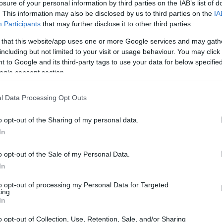
losure of your personal information by third parties on the IAB’s list of
. This information may also be disclosed by us to third parties on the
IA
Participants
that may further disclose it to other third parties.
 that this website/app uses one or more Google services and may gath
including but not limited to your visit or usage behaviour. You may click 
 to Google and its third-party tags to use your data for below specifi
ogle consent section.
l Data Processing Opt Outs
o opt-out of the Sharing of my personal data.
de reuben deconstruido
In
inas
o opt-out of the Sale of my Personal Data.
n corazón y rallada
In
to opt-out of processing my Personal Data for Targeted
ing.
(o una mostaza similar sin gluten), y más para
In
ervir
o opt-out of Collection, Use, Retention, Sale, and/or Sharing