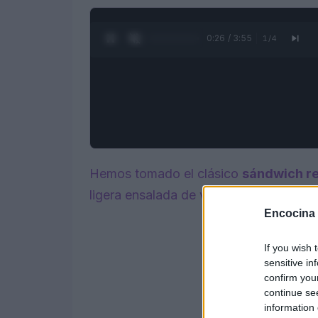
0:27 / 3:55
1
/
4
Hemos tomado el clásico
sándwich r
ligera ensalada de verano.
Encocina
If you wish 
sensitive in
confirm you
continue se
information 