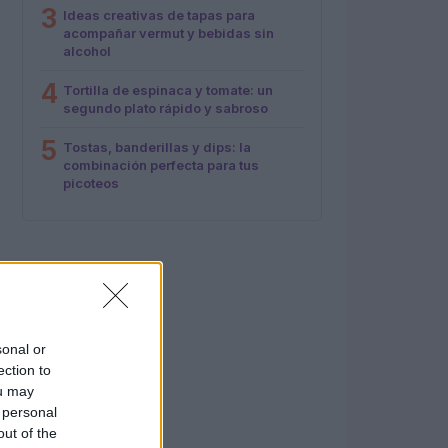
3
Ideas creativas de tapas para
acompañar vermut y bebidas sin
alcohol
4
Tortilla de espinaca y tomate: un
segundo plato rápido y sabroso
5
Tostas, banderillas y dips: la
combinación perfecta para tus
picoteos
sonal or
ection to
ou may
 personal
out of the