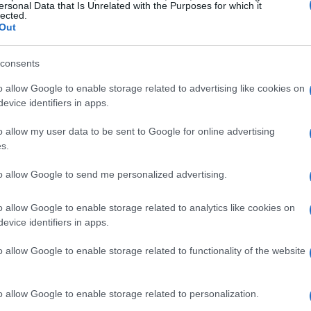
ersonal Data that Is Unrelated with the Purposes for which it
rueba la etiqueta para asegurarte de que no
lected.
Out
gluten
consents
o allow Google to enable storage related to advertising like cookies on
evice identifiers in apps.
uben
o allow my user data to be sent to Google for online advertising
na rallada en un bol con el zumo de limón y un
s.
urante 15 minutos.
to allow Google to send me personalized advertising.
mostaza y los cornichons, y sazona bien. Escurre y
ezcla de col y manzana, y vierte el aliño por
o allow Google to enable storage related to analytics like cookies on
n cubierto. Sirve con las rodajas de pastrami, los
evice identifiers in apps.
y las virutas de gruyère.
o allow Google to enable storage related to functionality of the website
da de col la noche anterior. Al día siguiente,
o allow Google to enable storage related to personalization.