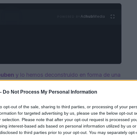
Ad
hub
Media
POWERED BY
euben
y lo hemos deconstruido en forma de una
 -
Do Not Process My Personal Information
to opt-out of the sale, sharing to third parties, or processing of your per
formation for targeted advertising by us, please use the below opt-out s
r selection. Please note that after your opt-out request is processed y
eing interest-based ads based on personal information utilized by us or
disclosed to third parties prior to your opt-out. You may separately opt-