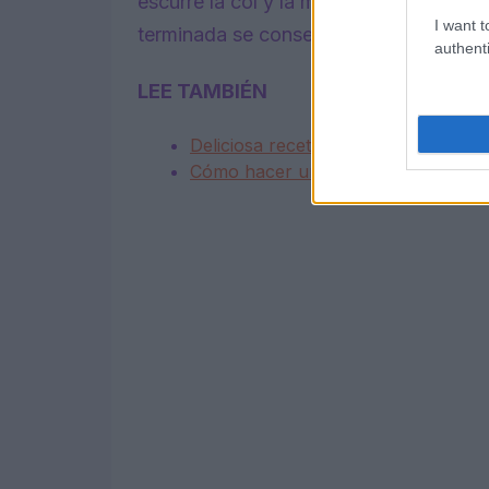
escurre la col y la manzana de los jug
I want t
terminada se conservará en un recipien
authenti
LEE TAMBIÉN
Deliciosa receta de sándwich de be
Cómo hacer un sándwich de Mufful