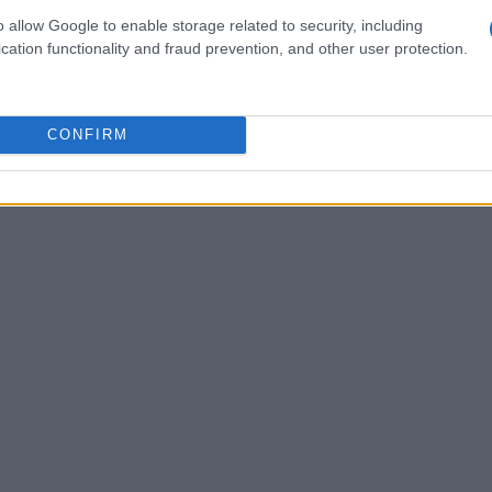
os y añade el aderezo. La ensalada de col
o allow Google to enable storage related to security, including
te cerrado en la nevera durante 2-3 días.
cation functionality and fraud prevention, and other user protection.
CONFIRM
renjena a la parmesana
etta