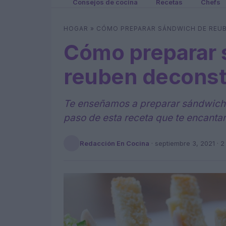
Consejos de cocina
Recetas
Chefs
HOGAR
»
CÓMO PREPARAR SÁNDWICH DE REU
Cómo preparar 
reuben deconst
Te enseñamos a preparar sándwich 
paso de esta receta que te encantar
Redacción En Cocina
·
septiembre 3, 2021
· 2