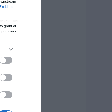
 downstream
B’s List of
er and store
to grant or
ed purposes